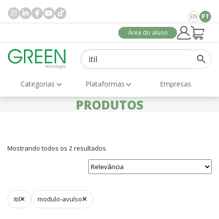
EN
PT
Área do aluno
Categorias
Plataformas
Empresas
PRODUTOS
Mostrando todos os 2 resultados
itil
modulo-avulso