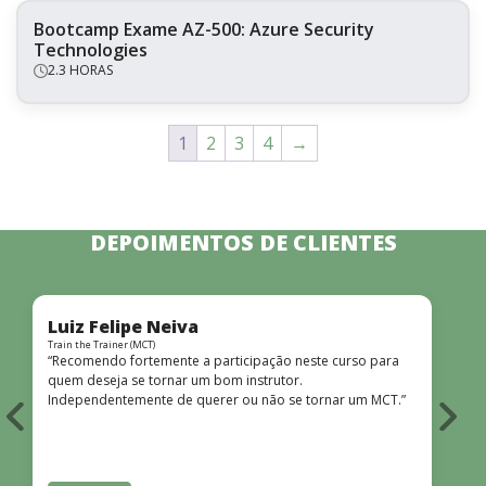
Bootcamp Exame AZ-500: Azure Security
Technologies
2.3 HORAS
1
2
3
4
→
DEPOIMENTOS DE CLIENTES
Luiz Felipe Neiva
Train the Trainer (MCT)
F
“Recomendo fortemente a participação neste curso para
quem deseja se tornar um bom instrutor.
Independentemente de querer ou não se tornar um MCT.”
i