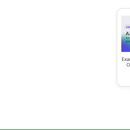
Exa
O