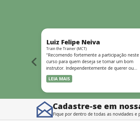
Luiz Felipe Neiva
Train the Trainer (MCT)
o sobre os
“Recomendo fortemente a participação neste
es no mercado
curso para quem deseja se tornar um bom
 IA tem seu
instrutor. Independentemente de querer ou
A aula de
não se tornar um MCT.”
LEIA MAIS
nar a como
 de extrair
ferramentas
é muito bom,
Cadastre-se em noss
sui uma
do.”
Fique por dentro de todas as novidades 