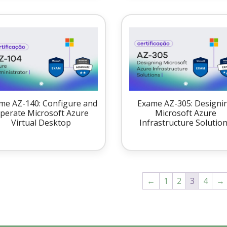
me AZ-140: Configure and
Exame AZ-305: Designi
perate Microsoft Azure
Microsoft Azure
Virtual Desktop
Infrastructure Solutio
←
1
2
3
4
→