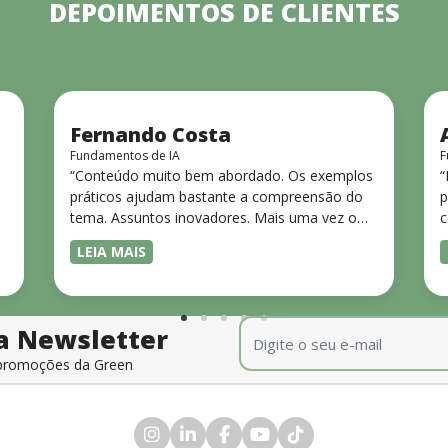
DEPOIMENTOS DE CLIENTES
Fernando Costa
Fundamentos de IA
F
“Conteúdo muito bem abordado. Os exemplos
“
práticos ajudam bastante a compreensão do
p
tema. Assuntos inovadores. Mais uma vez o
c
Quiz ajuda a praticar o conhecimento adquirido
e
LEIA MAIS
durante a mesma aula.”
c
t
E-mail
*
a Newsletter
e promoções da Green