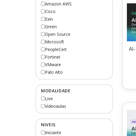
Amazon AWS
Cisco
Exin
Green
Open Source
Microsoft
AI
PeopleCert
Fortinet
VMware
Palo Alto
MODALIDADE
Live
Videoaulas
NIVEIS
Iniciante