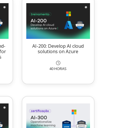
nd-
AI-200: Develop AI cloud
for
solutions on Azure
s
40 HORAS