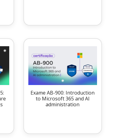
5:
Exame AB-900: Introduction
ure
to Microsoft 365 and AI
ns
administration