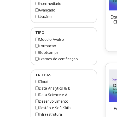
Intermediário
Avançado
Exa
Usuário
C
TIPO
Módulo Avulso
Formação
Bootcamps
Exames de certificação
TRILHAS
Cloud
Data Analytics & BI
Data Science e AI
Desenvolvimento
Gestão e Soft Skills
E
Infraestrutura