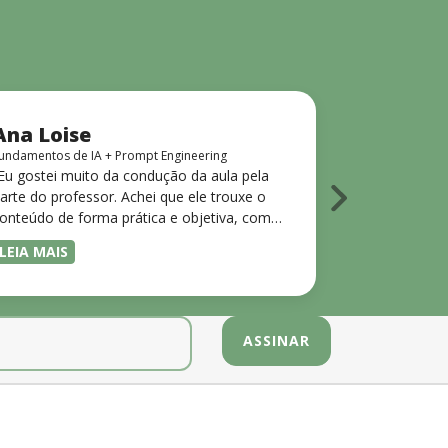
Ana Loise
Luis Pau
undamentos de IA + Prompt Engineering
AZ-500: Azure 
Eu gostei muito da condução da aula pela
“Gostaria de 
arte do professor. Achei que ele trouxe o
500 da Gree
onteúdo de forma prática e objetiva, com
excelente es
xemplos claros que ajudavam a absorver o
prática por m
LEIA MAIS
LEIA MAIS
onteúdo. Foi, sem dúvida, um dos melhores
abordagem é 
reinamentos que já fiz.”
conceitos de
permitindo q
aplique os c
simulados. O
didática do 
estruturado,
progressiva, 
mesmo para