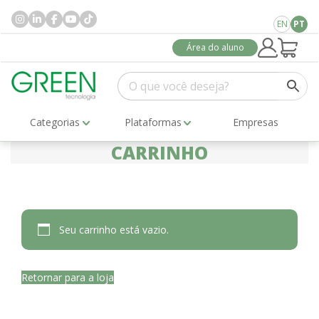
EN
PT
Área do aluno
Categorias
Plataformas
Empresas
CARRINHO
Seu carrinho está vazio.
Retornar para a loja