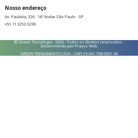
Nosso endereço
Av. Paulista, 326 - 16º Andar
São Paulo
-
SP
+55 11 3253-5299
© Green Tecnologia - 2026 - Todos os direitos reservados -
Desenvolvido por
Praxys Web
GREEN TREINAMENTO LTDA - CNPJ 59.941.708/0001-90