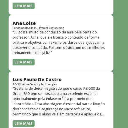
LEIA MAIS
Ana Loise
Fundamentos de IA + Prompt Engineering
“Eu gostei muito da condução da aula pela parte do
professor. Achei que ele trouxe o conteúdo de forma
prática e objetiva, com exemplos claros que ajudavam a
absorver o conteúdo. Foi, sem dúvida, um dos melhores
treinamentos que já fiz.”
LEIA MAIS
Luis Paulo De Castro
AZ-500: Azure Security Technologies
“Gostaria de deixar registrado que o curso AZ-500 da
Green EAD tem se mostrado uma excelente escolha,
principalmente pela ênfase prática por meio dos
laboratórios. Essa abordagem é essencial para a fixação
dos conceitos de segurança no Microsoft Azure,
permitindo que o aluno vá além da teoria e aplique os
conhecimentos em cenários reais e simulados. Outro
LEIA MAIS
ponto muito positivo é a didática do curso. O conteúdo é