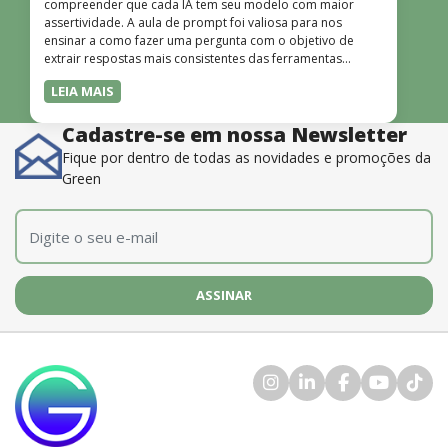
compreender que cada IA tem seu modelo com maior
assertividade. A aula de prompt foi valiosa para nos
ensinar a como fazer uma pergunta com o objetivo de
extrair respostas mais consistentes das ferramentas
disponíveis. O instrutor também é muito bom, além de
LEIA MAIS
dominar o conteúdo, possui uma didática que incentiva o
aprendizado.”
Cadastre-se em nossa Newsletter
Fique por dentro de todas as novidades e promoções da
Green
E-mail
*