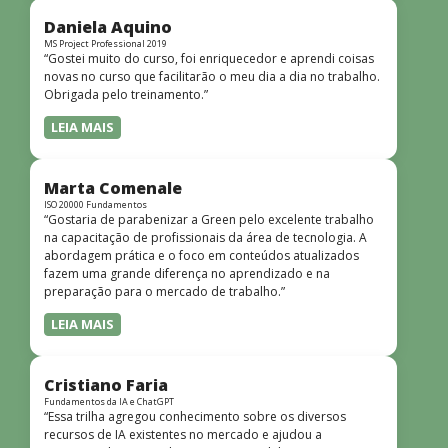
didática facilitou o aprendizado e tornou as aulas
dinâmicas e envolventes. Recomendo o curso para todos
Daniela Aquino
que desejam iniciar ou aprofundar seus conhecimentos em
MS Project Professional 2019
“Gostei muito do curso, foi enriquecedor e aprendi coisas
redes!”
novas no curso que facilitarão o meu dia a dia no trabalho.
Obrigada pelo treinamento.”
LEIA MAIS
Marta Comenale
ISO 20000 Fundamentos
“Gostaria de parabenizar a Green pelo excelente trabalho
na capacitação de profissionais da área de tecnologia. A
abordagem prática e o foco em conteúdos atualizados
fazem uma grande diferença no aprendizado e na
preparação para o mercado de trabalho.”
LEIA MAIS
Cristiano Faria
Fundamentos da IA e ChatGPT
“Essa trilha agregou conhecimento sobre os diversos
recursos de IA existentes no mercado e ajudou a