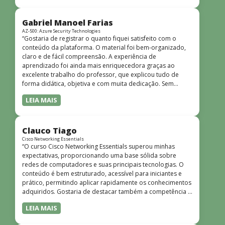
bem estruturado, claro e apresentado de forma
progressiva, o que facilita o entendimento mesmo para
quem não tem uma bagagem técnica muito avançada.”
Gabriel Manoel Farias
AZ-500: Azure Security Technologies
“Gostaria de registrar o quanto fiquei satisfeito com o
conteúdo da plataforma. O material foi bem-organizado,
claro e de fácil compreensão. A experiência de
aprendizado foi ainda mais enriquecedora graças ao
excelente trabalho do professor, que explicou tudo de
forma didática, objetiva e com muita dedicação. Sem
dúvida, foi uma jornada de muito aprendizado!”
LEIA MAIS
Clauco Tiago
Cisco Networking Essentials
“O curso Cisco Networking Essentials superou minhas
expectativas, proporcionando uma base sólida sobre
redes de computadores e suas principais tecnologias. O
conteúdo é bem estruturado, acessível para iniciantes e
prático, permitindo aplicar rapidamente os conhecimentos
adquiridos. Gostaria de destacar também a competência e
o conhecimento técnico do instrutor Peterson, que
LEIA MAIS
demonstrou total domínio do assunto e soube explicar
conceitos complexos de forma clara e objetiva. Sua