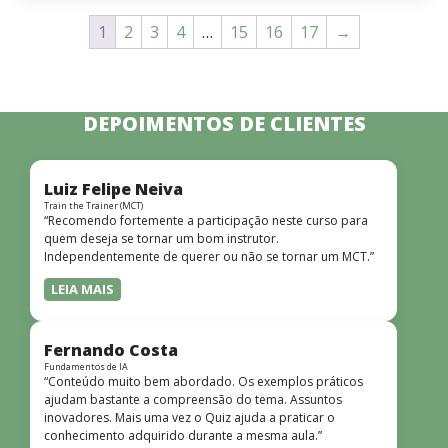
1
2
3
4
…
15
16
17
→
DEPOIMENTOS DE CLIENTES
Luiz Felipe Neiva
Train the Trainer (MCT)
“Recomendo fortemente a participação neste curso para
quem deseja se tornar um bom instrutor.
Independentemente de querer ou não se tornar um MCT.”
LEIA MAIS
Fernando Costa
Fundamentos de IA
“Conteúdo muito bem abordado. Os exemplos práticos
ajudam bastante a compreensão do tema. Assuntos
inovadores. Mais uma vez o Quiz ajuda a praticar o
conhecimento adquirido durante a mesma aula.”