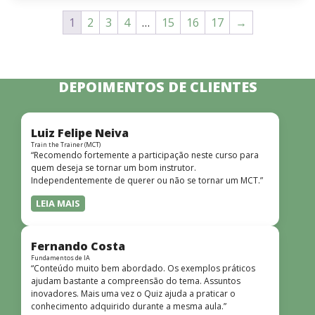
1
2
3
4
…
15
16
17
→
DEPOIMENTOS DE CLIENTES
Luiz Felipe Neiva
Train the Trainer (MCT)
“Recomendo fortemente a participação neste curso para
quem deseja se tornar um bom instrutor.
Independentemente de querer ou não se tornar um MCT.”
LEIA MAIS
Fernando Costa
Fundamentos de IA
“Conteúdo muito bem abordado. Os exemplos práticos
ajudam bastante a compreensão do tema. Assuntos
inovadores. Mais uma vez o Quiz ajuda a praticar o
conhecimento adquirido durante a mesma aula.”