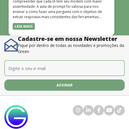
compreender que cada IA tem seu modelo com maior
assertividade. A aula de prompt foi valiosa para nos
ensinar a como fazer uma pergunta com o objetivo de
extrair respostas mais consistentes das ferramentas
disponíveis. O instrutor também é muito bom, além de
LEIA MAIS
dominar o conteúdo, possui uma didática que incentiva o
aprendizado.”
Cadastre-se em nossa Newsletter
Fique por dentro de todas as novidades e promoções da
Green
E-mail
*