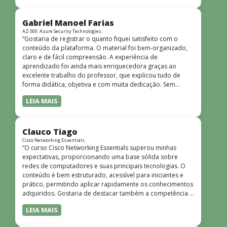
bem estruturado, claro e apresentado de forma
progressiva, o que facilita o entendimento mesmo para
quem não tem uma bagagem técnica muito avançada.”
Gabriel Manoel Farias
AZ-500: Azure Security Technologies
“Gostaria de registrar o quanto fiquei satisfeito com o
conteúdo da plataforma. O material foi bem-organizado,
claro e de fácil compreensão. A experiência de
aprendizado foi ainda mais enriquecedora graças ao
excelente trabalho do professor, que explicou tudo de
forma didática, objetiva e com muita dedicação. Sem
dúvida, foi uma jornada de muito aprendizado!”
LEIA MAIS
Clauco Tiago
Cisco Networking Essentials
“O curso Cisco Networking Essentials superou minhas
expectativas, proporcionando uma base sólida sobre
redes de computadores e suas principais tecnologias. O
conteúdo é bem estruturado, acessível para iniciantes e
prático, permitindo aplicar rapidamente os conhecimentos
adquiridos. Gostaria de destacar também a competência e
o conhecimento técnico do instrutor Peterson, que
LEIA MAIS
demonstrou total domínio do assunto e soube explicar
conceitos complexos de forma clara e objetiva. Sua