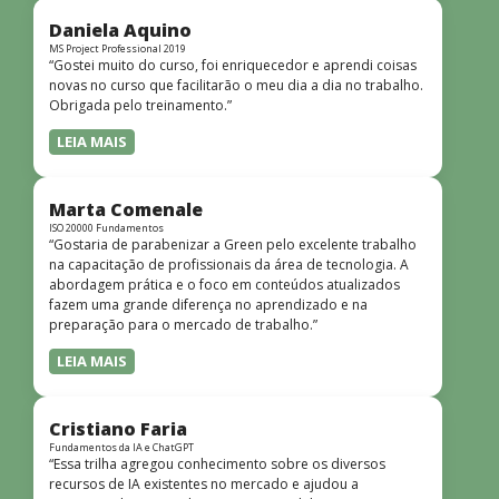
didática facilitou o aprendizado e tornou as aulas
dinâmicas e envolventes. Recomendo o curso para todos
Daniela Aquino
que desejam iniciar ou aprofundar seus conhecimentos em
MS Project Professional 2019
“Gostei muito do curso, foi enriquecedor e aprendi coisas
redes!”
novas no curso que facilitarão o meu dia a dia no trabalho.
Obrigada pelo treinamento.”
LEIA MAIS
Marta Comenale
ISO 20000 Fundamentos
“Gostaria de parabenizar a Green pelo excelente trabalho
na capacitação de profissionais da área de tecnologia. A
abordagem prática e o foco em conteúdos atualizados
fazem uma grande diferença no aprendizado e na
preparação para o mercado de trabalho.”
LEIA MAIS
Cristiano Faria
Fundamentos da IA e ChatGPT
“Essa trilha agregou conhecimento sobre os diversos
recursos de IA existentes no mercado e ajudou a