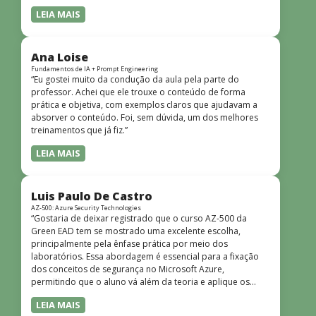
LEIA MAIS
Ana Loise
Fundamentos de IA + Prompt Engineering
“Eu gostei muito da condução da aula pela parte do
professor. Achei que ele trouxe o conteúdo de forma
prática e objetiva, com exemplos claros que ajudavam a
absorver o conteúdo. Foi, sem dúvida, um dos melhores
treinamentos que já fiz.”
LEIA MAIS
Luis Paulo De Castro
AZ-500: Azure Security Technologies
“Gostaria de deixar registrado que o curso AZ-500 da
Green EAD tem se mostrado uma excelente escolha,
principalmente pela ênfase prática por meio dos
laboratórios. Essa abordagem é essencial para a fixação
dos conceitos de segurança no Microsoft Azure,
permitindo que o aluno vá além da teoria e aplique os
conhecimentos em cenários reais e simulados. Outro
LEIA MAIS
ponto muito positivo é a didática do curso. O conteúdo é