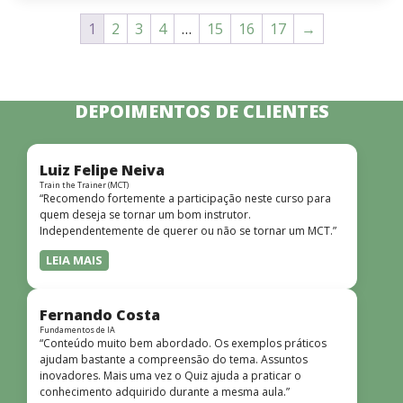
1
2
3
4
…
15
16
17
→
DEPOIMENTOS DE CLIENTES
Luiz Felipe Neiva
Train the Trainer (MCT)
“Recomendo fortemente a participação neste curso para
quem deseja se tornar um bom instrutor.
Independentemente de querer ou não se tornar um MCT.”
LEIA MAIS
Fernando Costa
Fundamentos de IA
“Conteúdo muito bem abordado. Os exemplos práticos
ajudam bastante a compreensão do tema. Assuntos
inovadores. Mais uma vez o Quiz ajuda a praticar o
conhecimento adquirido durante a mesma aula.”