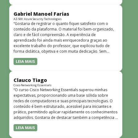
bem estruturado, claro e apresentado de forma
progressiva, o que facilita o entendimento mesmo para
quem não tem uma bagagem técnica muito avançada.”
Gabriel Manoel Farias
AZ-500: Azure Security Technologies
“Gostaria de registrar o quanto fiquei satisfeito com o
conteúdo da plataforma. O material foi bem-organizado,
claro e de fácil compreensão. A experiência de
aprendizado foi ainda mais enriquecedora graças ao
excelente trabalho do professor, que explicou tudo de
forma didática, objetiva e com muita dedicação. Sem
dúvida, foi uma jornada de muito aprendizado!”
LEIA MAIS
Clauco Tiago
Cisco Networking Essentials
“O curso Cisco Networking Essentials superou minhas
expectativas, proporcionando uma base sólida sobre
redes de computadores e suas principais tecnologias. O
conteúdo é bem estruturado, acessível para iniciantes e
prático, permitindo aplicar rapidamente os conhecimentos
adquiridos. Gostaria de destacar também a competência e
o conhecimento técnico do instrutor Peterson, que
LEIA MAIS
demonstrou total domínio do assunto e soube explicar
conceitos complexos de forma clara e objetiva. Sua