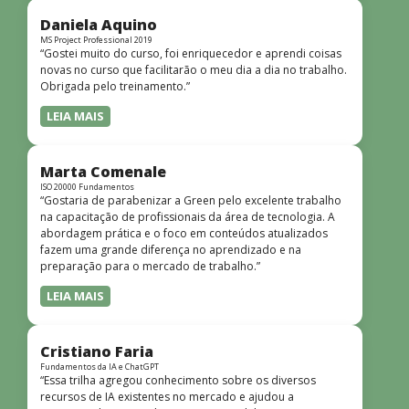
didática facilitou o aprendizado e tornou as aulas
dinâmicas e envolventes. Recomendo o curso para todos
Daniela Aquino
que desejam iniciar ou aprofundar seus conhecimentos em
MS Project Professional 2019
“Gostei muito do curso, foi enriquecedor e aprendi coisas
redes!”
novas no curso que facilitarão o meu dia a dia no trabalho.
Obrigada pelo treinamento.”
LEIA MAIS
Marta Comenale
ISO 20000 Fundamentos
“Gostaria de parabenizar a Green pelo excelente trabalho
na capacitação de profissionais da área de tecnologia. A
abordagem prática e o foco em conteúdos atualizados
fazem uma grande diferença no aprendizado e na
preparação para o mercado de trabalho.”
LEIA MAIS
Cristiano Faria
Fundamentos da IA e ChatGPT
“Essa trilha agregou conhecimento sobre os diversos
recursos de IA existentes no mercado e ajudou a