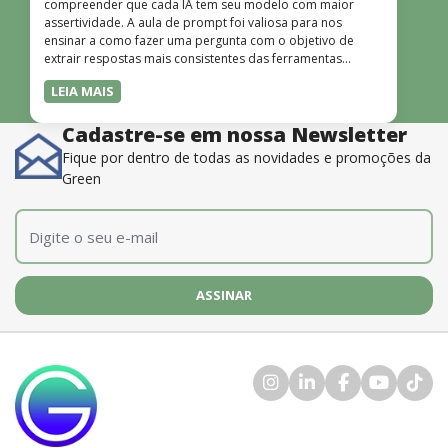
compreender que cada IA tem seu modelo com maior
assertividade. A aula de prompt foi valiosa para nos
ensinar a como fazer uma pergunta com o objetivo de
extrair respostas mais consistentes das ferramentas
disponíveis. O instrutor também é muito bom, além de
LEIA MAIS
dominar o conteúdo, possui uma didática que incentiva o
aprendizado.”
Cadastre-se em nossa Newsletter
Fique por dentro de todas as novidades e promoções da
Green
E-mail
*