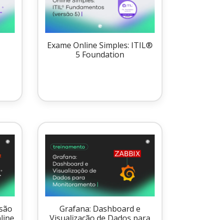
5
Exame Online Simples: ITIL®
5 Foundation
são
Grafana: Dashboard e
line
Visualização de Dados para