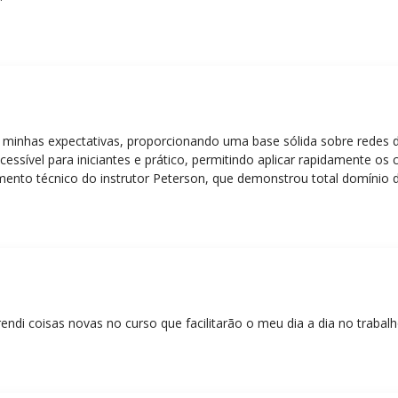
 minhas expectativas, proporcionando uma base sólida sobre redes 
essível para iniciantes e prático, permitindo aplicar rapidamente os
nto técnico do instrutor Peterson, que demonstrou total domínio d
ática facilitou o aprendizado e tornou as aulas dinâmicas e envolve
entos em redes!”
rendi coisas novas no curso que facilitarão o meu dia a dia no trabal