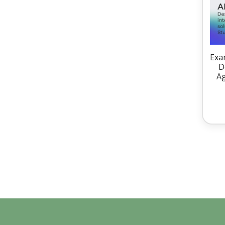
Exa
D
Ag