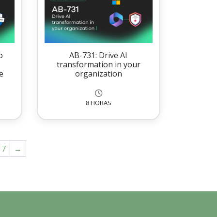
o
AB-731: Drive AI
transformation in your
e
organization
8 HORAS
17
→