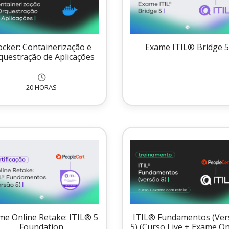
cker: Containerização e
Exame ITIL® Bridge 
questração de Aplicações
20 HORAS
me Online Retake: ITIL® 5
ITIL® Fundamentos (Ver
Foundation
5) (Curso Live + Exame On