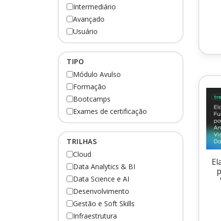
Intermediário
Avançado
Usuário
TIPO
Módulo Avulso
Formação
Bootcamps
Exames de certificação
TRILHAS
Cloud
El
Data Analytics & BI
p
Data Science e AI
Desenvolvimento
Gestão e Soft Skills
Infraestrutura