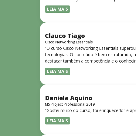
LEIA MAIS
Clauco Tiago
Cisco Networking Essentials
“O curso Cisco Networking Essentials superou
tecnologias. O conteúdo é bem estruturado, ac
destacar também a competência e o conhecime
complexos de forma clara e objetiva. Sua did
LEIA MAIS
desejam iniciar ou aprofundar seus conhecim
Daniela Aquino
MS Project Professional 2019
“Gostei muito do curso, foi enriquecedor e ap
LEIA MAIS