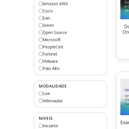
Amazon AWS
Cisco
Exin
Green
Do
Or
Open Source
Microsoft
PeopleCert
Fortinet
VMware
Palo Alto
MODALIDADE
Live
Videoaulas
NIVEIS
Exa
Iniciante