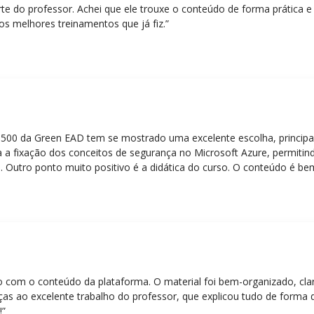
rte do professor. Achei que ele trouxe o conteúdo de forma prática 
os melhores treinamentos que já fiz.”
Z-500 da Green EAD tem se mostrado uma excelente escolha, principa
 a fixação dos conceitos de segurança no Microsoft Azure, permitind
 Outro ponto muito positivo é a didática do curso. O conteúdo é be
 mesmo para quem não tem uma bagagem técnica muito avançada.”
eito com o conteúdo da plataforma. O material foi bem-organizado, cla
ças ao excelente trabalho do professor, que explicou tudo de forma 
!”