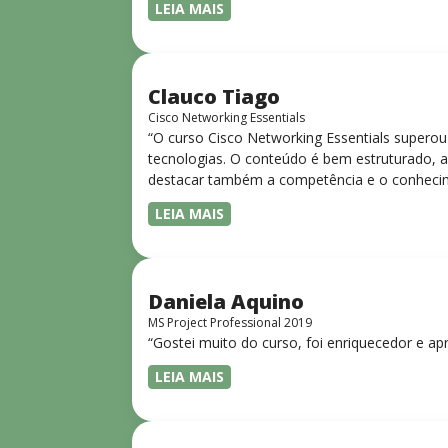
LEIA MAIS
Clauco Tiago
Cisco Networking Essentials
“O curso Cisco Networking Essentials superou
tecnologias. O conteúdo é bem estruturado, ac
destacar também a competência e o conhecime
complexos de forma clara e objetiva. Sua did
LEIA MAIS
desejam iniciar ou aprofundar seus conhecim
Daniela Aquino
MS Project Professional 2019
“Gostei muito do curso, foi enriquecedor e ap
LEIA MAIS