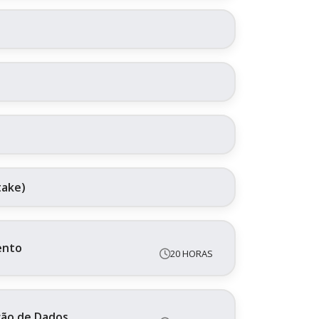
take)
ento
20 HORAS
ação de Dados