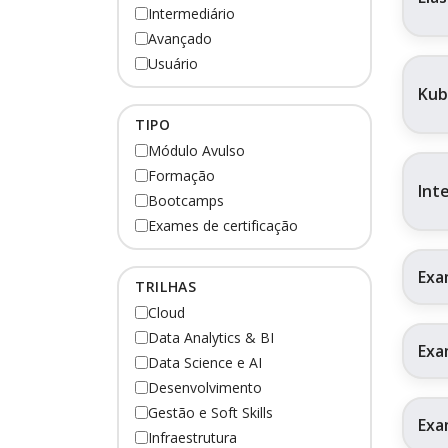
Intermediário
Avançado
Usuário
Kub
TIPO
Módulo Avulso
Formação
Int
Bootcamps
Exames de certificação
Exa
TRILHAS
Cloud
Data Analytics & BI
Exa
Data Science e AI
Desenvolvimento
Gestão e Soft Skills
Exa
Infraestrutura