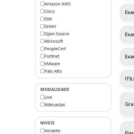
Amazon AWS
Cisco
Exa
Exin
Green
Open Source
Exa
Microsoft
PeopleCert
Exa
Fortinet
VMware
Palo Alto
ITI
MODALIDADE
Live
Gra
Videoaulas
NIVEIS
Iniciante
Ela