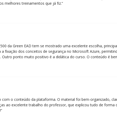
os melhores treinamentos que já fiz.”
Z-500 da Green EAD tem se mostrado uma excelente escolha, principa
 a fixação dos conceitos de segurança no Microsoft Azure, permitind
 Outro ponto muito positivo é a didática do curso. O conteúdo é be
 mesmo para quem não tem uma bagagem técnica muito avançada.”
eito com o conteúdo da plataforma. O material foi bem-organizado, cla
ças ao excelente trabalho do professor, que explicou tudo de forma 
!”