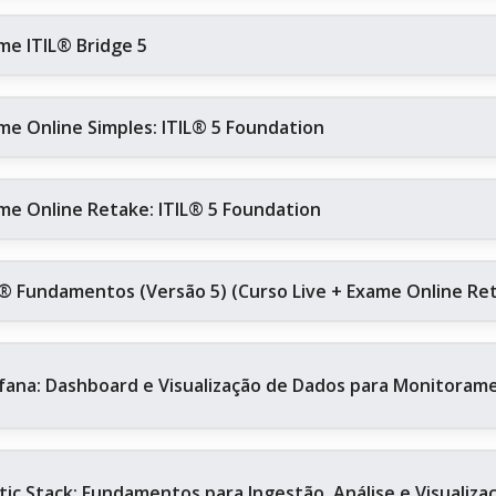
me ITIL® Bridge 5
me Online Simples: ITIL® 5 Foundation
me Online Retake: ITIL® 5 Foundation
L® Fundamentos (Versão 5) (Curso Live + Exame Online Re
fana: Dashboard e Visualização de Dados para Monitoram
stic Stack: Fundamentos para Ingestão, Análise e Visualiz