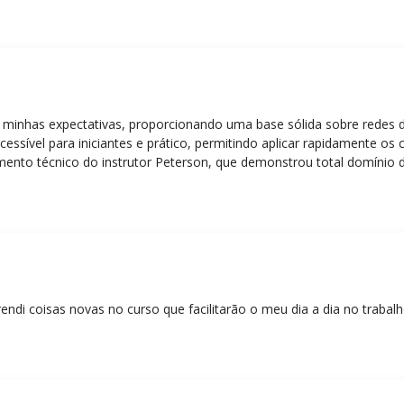
 minhas expectativas, proporcionando uma base sólida sobre redes 
essível para iniciantes e prático, permitindo aplicar rapidamente os
nto técnico do instrutor Peterson, que demonstrou total domínio d
ática facilitou o aprendizado e tornou as aulas dinâmicas e envolve
entos em redes!”
rendi coisas novas no curso que facilitarão o meu dia a dia no trabal