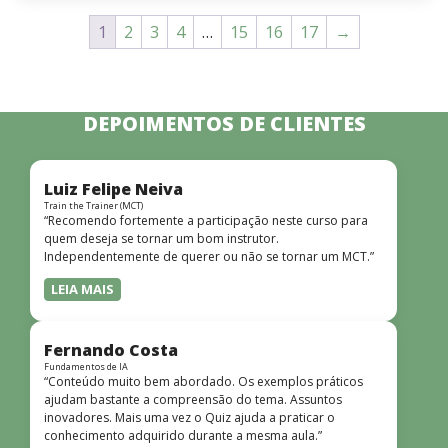
1
2
3
4
…
15
16
17
→
DEPOIMENTOS DE CLIENTES
Luiz Felipe Neiva
Train the Trainer (MCT)
“Recomendo fortemente a participação neste curso para
quem deseja se tornar um bom instrutor.
Independentemente de querer ou não se tornar um MCT.”
LEIA MAIS
Fernando Costa
Fundamentos de IA
“Conteúdo muito bem abordado. Os exemplos práticos
ajudam bastante a compreensão do tema. Assuntos
inovadores. Mais uma vez o Quiz ajuda a praticar o
conhecimento adquirido durante a mesma aula.”