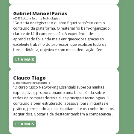
bem estruturado, claro e apresentado de forma
progressiva, o que facilita o entendimento mesmo para
quem não tem uma bagagem técnica muito avançada.”
Gabriel Manoel Farias
AZ-500: Azure Security Technologies
“Gostaria de registrar o quanto fiquei satisfeito com o
conteúdo da plataforma. O material foi bem-organizado,
claro e de fácil compreensão. A experiência de
aprendizado foi ainda mais enriquecedora graças ao
excelente trabalho do professor, que explicou tudo de
forma didática, objetiva e com muita dedicação. Sem
dúvida, foi uma jornada de muito aprendizado!”
LEIA MAIS
Clauco Tiago
Cisco Networking Essentials
“O curso Cisco Networking Essentials superou minhas
expectativas, proporcionando uma base sólida sobre
redes de computadores e suas principais tecnologias. O
conteúdo é bem estruturado, acessível para iniciantes e
prático, permitindo aplicar rapidamente os conhecimentos
adquiridos. Gostaria de destacar também a competência e
o conhecimento técnico do instrutor Peterson, que
LEIA MAIS
demonstrou total domínio do assunto e soube explicar
conceitos complexos de forma clara e objetiva. Sua