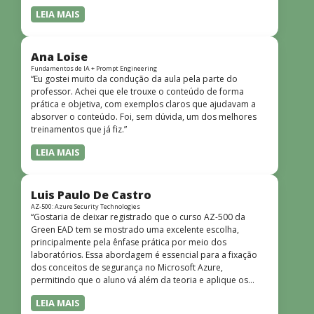
LEIA MAIS
Ana Loise
Fundamentos de IA + Prompt Engineering
“Eu gostei muito da condução da aula pela parte do
professor. Achei que ele trouxe o conteúdo de forma
prática e objetiva, com exemplos claros que ajudavam a
absorver o conteúdo. Foi, sem dúvida, um dos melhores
treinamentos que já fiz.”
LEIA MAIS
Luis Paulo De Castro
AZ-500: Azure Security Technologies
“Gostaria de deixar registrado que o curso AZ-500 da
Green EAD tem se mostrado uma excelente escolha,
principalmente pela ênfase prática por meio dos
laboratórios. Essa abordagem é essencial para a fixação
dos conceitos de segurança no Microsoft Azure,
permitindo que o aluno vá além da teoria e aplique os
conhecimentos em cenários reais e simulados. Outro
LEIA MAIS
ponto muito positivo é a didática do curso. O conteúdo é