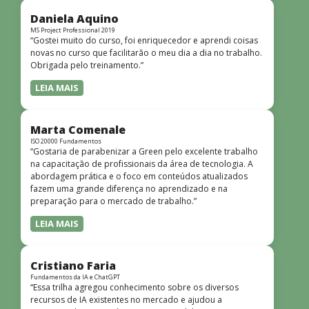
didática facilitou o aprendizado e tornou as aulas
dinâmicas e envolventes. Recomendo o curso para todos
Daniela Aquino
que desejam iniciar ou aprofundar seus conhecimentos em
MS Project Professional 2019
“Gostei muito do curso, foi enriquecedor e aprendi coisas
redes!”
novas no curso que facilitarão o meu dia a dia no trabalho.
Obrigada pelo treinamento.”
LEIA MAIS
Marta Comenale
ISO 20000 Fundamentos
“Gostaria de parabenizar a Green pelo excelente trabalho
na capacitação de profissionais da área de tecnologia. A
abordagem prática e o foco em conteúdos atualizados
fazem uma grande diferença no aprendizado e na
preparação para o mercado de trabalho.”
LEIA MAIS
Cristiano Faria
Fundamentos da IA e ChatGPT
“Essa trilha agregou conhecimento sobre os diversos
recursos de IA existentes no mercado e ajudou a