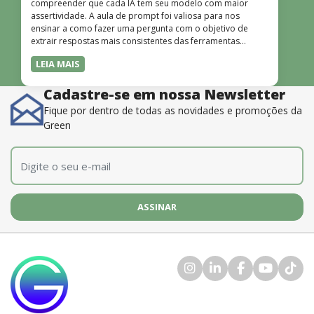
compreender que cada IA tem seu modelo com maior
assertividade. A aula de prompt foi valiosa para nos
ensinar a como fazer uma pergunta com o objetivo de
extrair respostas mais consistentes das ferramentas
disponíveis. O instrutor também é muito bom, além de
LEIA MAIS
dominar o conteúdo, possui uma didática que incentiva o
aprendizado.”
Cadastre-se em nossa Newsletter
Fique por dentro de todas as novidades e promoções da
Green
E-mail
*