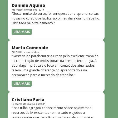
dinâmicas e envolventes. Recomendo o curso para todos
Daniela Aquino
que desejam iniciar ou aprofundar seus conhecimentos em
MS Project Professional 2019
“Gostei muito do curso, foi enriquecedor e aprendi coisas
redes!”
novas no curso que facilitarão o meu dia a dia no trabalho.
Obrigada pelo treinamento.”
LEIA MAIS
Marta Comenale
ISO 20000 Fundamentos
“Gostaria de parabenizar a Green pelo excelente trabalho
na capacitação de profissionais da área de tecnologia. A
abordagem prática e o foco em conteúdos atualizados
fazem uma grande diferença no aprendizado e na
preparação para o mercado de trabalho.”
LEIA MAIS
Cristiano Faria
Fundamentos da IA e ChatGPT
“Essa trilha agregou conhecimento sobre os diversos
recursos de IA existentes no mercado e ajudou a
compreender que cada IA tem seu modelo com maior