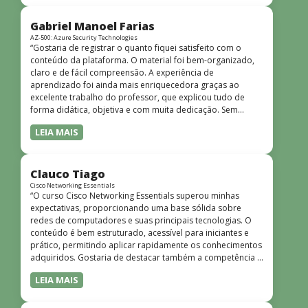
progressiva, o que facilita o entendimento mesmo para
quem não tem uma bagagem técnica muito avançada.”
Gabriel Manoel Farias
AZ-500: Azure Security Technologies
“Gostaria de registrar o quanto fiquei satisfeito com o
conteúdo da plataforma. O material foi bem-organizado,
claro e de fácil compreensão. A experiência de
aprendizado foi ainda mais enriquecedora graças ao
excelente trabalho do professor, que explicou tudo de
forma didática, objetiva e com muita dedicação. Sem
dúvida, foi uma jornada de muito aprendizado!”
LEIA MAIS
Clauco Tiago
Cisco Networking Essentials
“O curso Cisco Networking Essentials superou minhas
expectativas, proporcionando uma base sólida sobre
redes de computadores e suas principais tecnologias. O
conteúdo é bem estruturado, acessível para iniciantes e
prático, permitindo aplicar rapidamente os conhecimentos
adquiridos. Gostaria de destacar também a competência e
o conhecimento técnico do instrutor Peterson, que
LEIA MAIS
demonstrou total domínio do assunto e soube explicar
conceitos complexos de forma clara e objetiva. Sua
didática facilitou o aprendizado e tornou as aulas