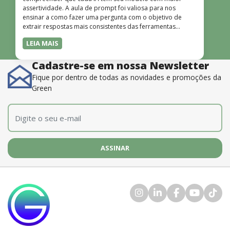
assertividade. A aula de prompt foi valiosa para nos
ensinar a como fazer uma pergunta com o objetivo de
extrair respostas mais consistentes das ferramentas
disponíveis. O instrutor também é muito bom, além de
LEIA MAIS
dominar o conteúdo, possui uma didática que incentiva o
aprendizado.”
Cadastre-se em nossa Newsletter
Fique por dentro de todas as novidades e promoções da
Green
E-mail
*