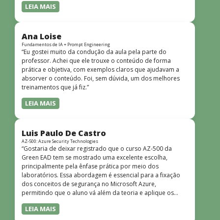
LEIA MAIS
Ana Loise
Fundamentos de IA + Prompt Engineering
“Eu gostei muito da condução da aula pela parte do
professor. Achei que ele trouxe o conteúdo de forma
prática e objetiva, com exemplos claros que ajudavam a
absorver o conteúdo. Foi, sem dúvida, um dos melhores
treinamentos que já fiz.”
LEIA MAIS
Luis Paulo De Castro
AZ-500: Azure Security Technologies
“Gostaria de deixar registrado que o curso AZ-500 da
Green EAD tem se mostrado uma excelente escolha,
principalmente pela ênfase prática por meio dos
laboratórios. Essa abordagem é essencial para a fixação
dos conceitos de segurança no Microsoft Azure,
permitindo que o aluno vá além da teoria e aplique os
conhecimentos em cenários reais e simulados. Outro
LEIA MAIS
ponto muito positivo é a didática do curso. O conteúdo é
bem estruturado, claro e apresentado de forma