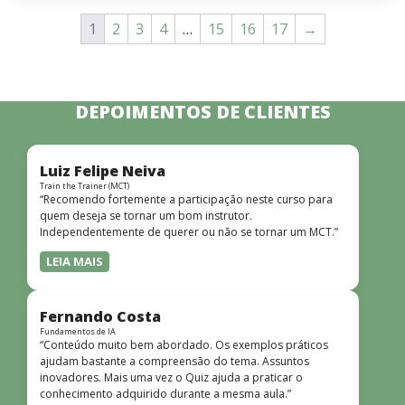
1
2
3
4
…
15
16
17
→
DEPOIMENTOS DE CLIENTES
Luiz Felipe Neiva
Train the Trainer (MCT)
“Recomendo fortemente a participação neste curso para
quem deseja se tornar um bom instrutor.
Independentemente de querer ou não se tornar um MCT.”
LEIA MAIS
Fernando Costa
Fundamentos de IA
“Conteúdo muito bem abordado. Os exemplos práticos
ajudam bastante a compreensão do tema. Assuntos
inovadores. Mais uma vez o Quiz ajuda a praticar o
conhecimento adquirido durante a mesma aula.”