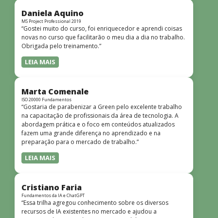
didática facilitou o aprendizado e tornou as aulas
dinâmicas e envolventes. Recomendo o curso para todos
Daniela Aquino
que desejam iniciar ou aprofundar seus conhecimentos em
MS Project Professional 2019
“Gostei muito do curso, foi enriquecedor e aprendi coisas
redes!”
novas no curso que facilitarão o meu dia a dia no trabalho.
Obrigada pelo treinamento.”
LEIA MAIS
Marta Comenale
ISO 20000 Fundamentos
“Gostaria de parabenizar a Green pelo excelente trabalho
na capacitação de profissionais da área de tecnologia. A
abordagem prática e o foco em conteúdos atualizados
fazem uma grande diferença no aprendizado e na
preparação para o mercado de trabalho.”
LEIA MAIS
Cristiano Faria
Fundamentos da IA e ChatGPT
“Essa trilha agregou conhecimento sobre os diversos
recursos de IA existentes no mercado e ajudou a