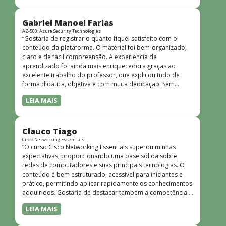
bem estruturado, claro e apresentado de forma
progressiva, o que facilita o entendimento mesmo para
quem não tem uma bagagem técnica muito avançada.”
Gabriel Manoel Farias
AZ-500: Azure Security Technologies
“Gostaria de registrar o quanto fiquei satisfeito com o
conteúdo da plataforma. O material foi bem-organizado,
claro e de fácil compreensão. A experiência de
aprendizado foi ainda mais enriquecedora graças ao
excelente trabalho do professor, que explicou tudo de
forma didática, objetiva e com muita dedicação. Sem
dúvida, foi uma jornada de muito aprendizado!”
LEIA MAIS
Clauco Tiago
Cisco Networking Essentials
“O curso Cisco Networking Essentials superou minhas
expectativas, proporcionando uma base sólida sobre
redes de computadores e suas principais tecnologias. O
conteúdo é bem estruturado, acessível para iniciantes e
prático, permitindo aplicar rapidamente os conhecimentos
adquiridos. Gostaria de destacar também a competência e
o conhecimento técnico do instrutor Peterson, que
LEIA MAIS
demonstrou total domínio do assunto e soube explicar
conceitos complexos de forma clara e objetiva. Sua