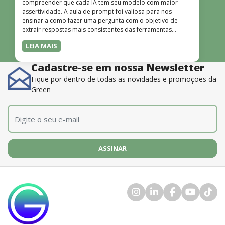
compreender que cada IA tem seu modelo com maior
assertividade. A aula de prompt foi valiosa para nos
ensinar a como fazer uma pergunta com o objetivo de
extrair respostas mais consistentes das ferramentas
disponíveis. O instrutor também é muito bom, além de
LEIA MAIS
dominar o conteúdo, possui uma didática que incentiva o
aprendizado.”
Cadastre-se em nossa Newsletter
Fique por dentro de todas as novidades e promoções da
Green
E-mail
*