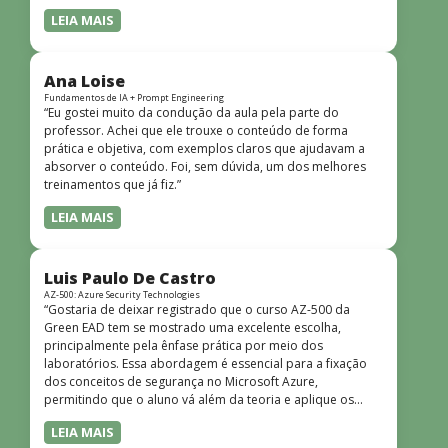
LEIA MAIS
Ana Loise
Fundamentos de IA + Prompt Engineering
“Eu gostei muito da condução da aula pela parte do
professor. Achei que ele trouxe o conteúdo de forma
prática e objetiva, com exemplos claros que ajudavam a
absorver o conteúdo. Foi, sem dúvida, um dos melhores
treinamentos que já fiz.”
LEIA MAIS
Luis Paulo De Castro
AZ-500: Azure Security Technologies
“Gostaria de deixar registrado que o curso AZ-500 da
Green EAD tem se mostrado uma excelente escolha,
principalmente pela ênfase prática por meio dos
laboratórios. Essa abordagem é essencial para a fixação
dos conceitos de segurança no Microsoft Azure,
permitindo que o aluno vá além da teoria e aplique os
conhecimentos em cenários reais e simulados. Outro
LEIA MAIS
ponto muito positivo é a didática do curso. O conteúdo é