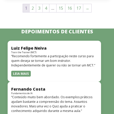
1
2
3
4
…
15
16
17
→
DEPOIMENTOS DE CLIENTES
Luiz Felipe Neiva
Train the Trainer (MCT)
“Recomendo fortemente a participação neste curso para
quem deseja se tornar um bom instrutor.
Independentemente de querer ou não se tornar um MCT.”
LEIA MAIS
Fernando Costa
Fundamentos de IA
“Conteúdo muito bem abordado. Os exemplos práticos
ajudam bastante a compreensão do tema. Assuntos
inovadores. Mais uma vez o Quiz ajuda a praticar o
conhecimento adquirido durante a mesma aula.”