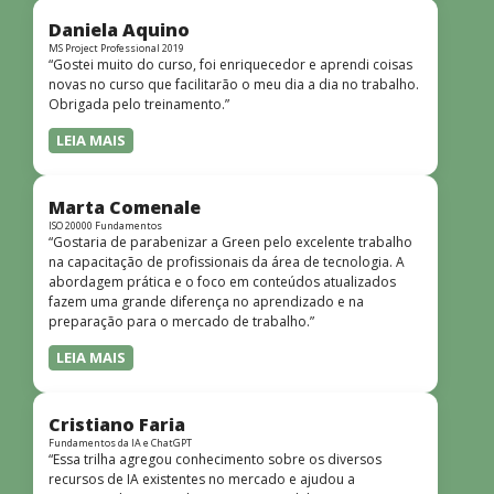
didática facilitou o aprendizado e tornou as aulas
dinâmicas e envolventes. Recomendo o curso para todos
Daniela Aquino
que desejam iniciar ou aprofundar seus conhecimentos em
MS Project Professional 2019
“Gostei muito do curso, foi enriquecedor e aprendi coisas
redes!”
novas no curso que facilitarão o meu dia a dia no trabalho.
Obrigada pelo treinamento.”
LEIA MAIS
Marta Comenale
ISO 20000 Fundamentos
“Gostaria de parabenizar a Green pelo excelente trabalho
na capacitação de profissionais da área de tecnologia. A
abordagem prática e o foco em conteúdos atualizados
fazem uma grande diferença no aprendizado e na
preparação para o mercado de trabalho.”
LEIA MAIS
Cristiano Faria
Fundamentos da IA e ChatGPT
“Essa trilha agregou conhecimento sobre os diversos
recursos de IA existentes no mercado e ajudou a