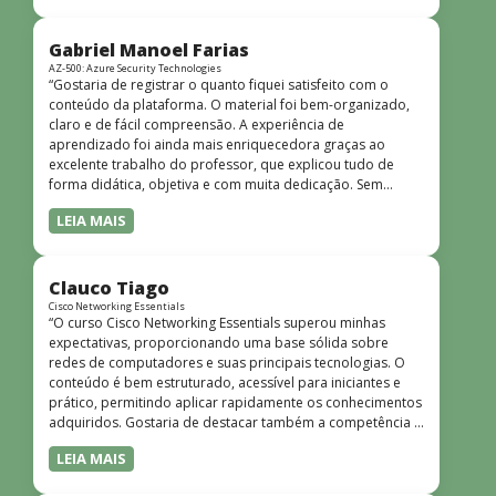
bem estruturado, claro e apresentado de forma
progressiva, o que facilita o entendimento mesmo para
quem não tem uma bagagem técnica muito avançada.”
Gabriel Manoel Farias
AZ-500: Azure Security Technologies
“Gostaria de registrar o quanto fiquei satisfeito com o
conteúdo da plataforma. O material foi bem-organizado,
claro e de fácil compreensão. A experiência de
aprendizado foi ainda mais enriquecedora graças ao
excelente trabalho do professor, que explicou tudo de
forma didática, objetiva e com muita dedicação. Sem
dúvida, foi uma jornada de muito aprendizado!”
LEIA MAIS
Clauco Tiago
Cisco Networking Essentials
“O curso Cisco Networking Essentials superou minhas
expectativas, proporcionando uma base sólida sobre
redes de computadores e suas principais tecnologias. O
conteúdo é bem estruturado, acessível para iniciantes e
prático, permitindo aplicar rapidamente os conhecimentos
adquiridos. Gostaria de destacar também a competência e
o conhecimento técnico do instrutor Peterson, que
LEIA MAIS
demonstrou total domínio do assunto e soube explicar
conceitos complexos de forma clara e objetiva. Sua