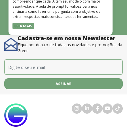
compreender que cada IA tem seu modelo com maior
assertividade. A aula de prompt foi valiosa para nos
ensinar a como fazer uma pergunta com o objetivo de
extrair respostas mais consistentes das ferramentas
disponíveis. O instrutor também é muito bom, além de
LEIA MAIS
dominar o conteúdo, possui uma didática que incentiva o
aprendizado.”
Cadastre-se em nossa Newsletter
Fique por dentro de todas as novidades e promoções da
Green
E-mail
*