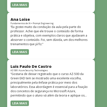
LEIA MAIS
Ana Loise
Fundamentos de IA + Prompt Engineering
“Eu gostei muito da condução da aula pela parte do
professor. Achei que ele trouxe o conteúdo de forma
prática e objetiva, com exemplos claros que ajudavam a
absorver o conteúdo. Foi, sem dúvida, um dos melhores
treinamentos que já fiz.”
LEIA MAIS
Luis Paulo De Castro
AZ-500: Azure Security Technologies
“Gostaria de deixar registrado que o curso AZ-500 da
Green EAD tem se mostrado uma excelente escolha,
principalmente pela ênfase prática por meio dos
laboratórios. Essa abordagem é essencial para a fixação
dos conceitos de segurança no Microsoft Azure,
permitindo que o aluno vá além da teoria e aplique os
conhecimentos em cenários reais e simulados. Outro
LEIA MAIS
ponto muito positivo é a didática do curso. O conteúdo é