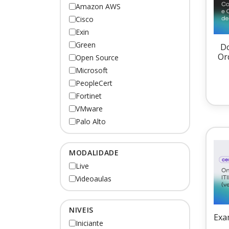
Amazon AWS
Cisco
Exin
Green
Do
Or
Open Source
Microsoft
PeopleCert
Fortinet
VMware
Palo Alto
MODALIDADE
Live
Videoaulas
NIVEIS
Exa
Iniciante