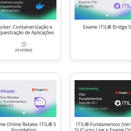
cker: Containerização e
Exame ITIL® Bridge 
questração de Aplicações
20 HORAS
me Online Retake: ITIL® 5
ITIL® Fundamentos (Ver
Foundation
5) (Curso Live + Exame On