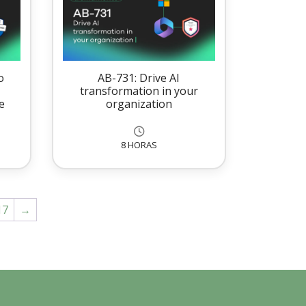
o
AB-731: Drive AI
transformation in your
e
organization
8 HORAS
17
→