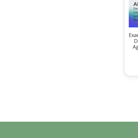
Exa
D
Ag