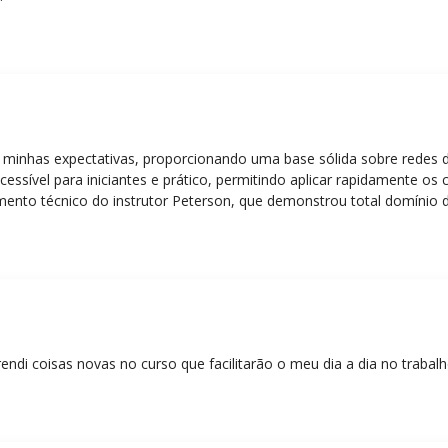
 minhas expectativas, proporcionando uma base sólida sobre redes 
essível para iniciantes e prático, permitindo aplicar rapidamente os
nto técnico do instrutor Peterson, que demonstrou total domínio d
ática facilitou o aprendizado e tornou as aulas dinâmicas e envolve
entos em redes!”
rendi coisas novas no curso que facilitarão o meu dia a dia no trabal