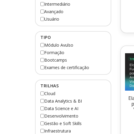
Intermediário
Avançado
Usuário
TIPO
Módulo Avulso
Formação
Bootcamps
Exames de certificação
TRILHAS
Cloud
El
Data Analytics & BI
p
Data Science e AI
Desenvolvimento
Gestão e Soft Skills
Infraestrutura