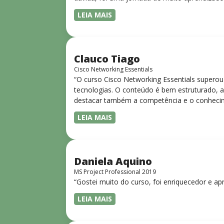
LEIA MAIS
Clauco Tiago
Cisco Networking Essentials
“O curso Cisco Networking Essentials superou
tecnologias. O conteúdo é bem estruturado, ac
destacar também a competência e o conhecime
complexos de forma clara e objetiva. Sua did
LEIA MAIS
desejam iniciar ou aprofundar seus conhecim
Daniela Aquino
MS Project Professional 2019
“Gostei muito do curso, foi enriquecedor e ap
LEIA MAIS