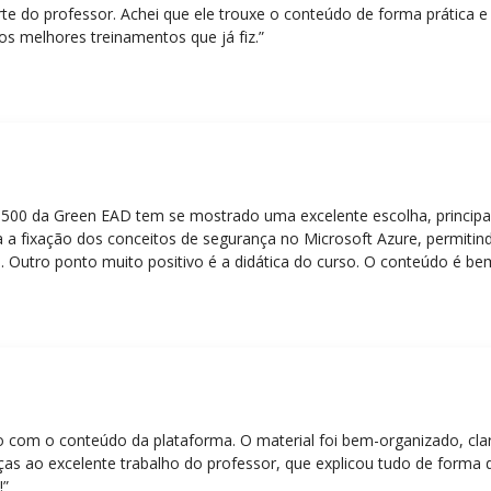
rte do professor. Achei que ele trouxe o conteúdo de forma prática 
os melhores treinamentos que já fiz.”
Z-500 da Green EAD tem se mostrado uma excelente escolha, principa
 a fixação dos conceitos de segurança no Microsoft Azure, permitind
 Outro ponto muito positivo é a didática do curso. O conteúdo é be
 mesmo para quem não tem uma bagagem técnica muito avançada.”
eito com o conteúdo da plataforma. O material foi bem-organizado, cla
ças ao excelente trabalho do professor, que explicou tudo de forma 
!”