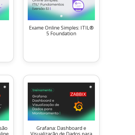
5
Exame Online Simples: ITIL®
5 Foundation
são
Grafana: Dashboard e
line
Visualização de Dados para