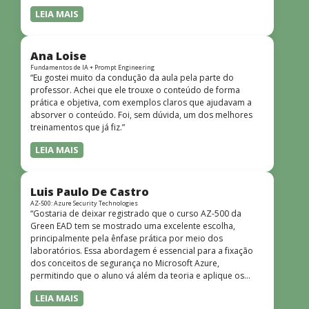
LEIA MAIS
Ana Loise
Fundamentos de IA + Prompt Engineering
“Eu gostei muito da condução da aula pela parte do
professor. Achei que ele trouxe o conteúdo de forma
prática e objetiva, com exemplos claros que ajudavam a
absorver o conteúdo. Foi, sem dúvida, um dos melhores
treinamentos que já fiz.”
LEIA MAIS
Luis Paulo De Castro
AZ-500: Azure Security Technologies
“Gostaria de deixar registrado que o curso AZ-500 da
Green EAD tem se mostrado uma excelente escolha,
principalmente pela ênfase prática por meio dos
laboratórios. Essa abordagem é essencial para a fixação
dos conceitos de segurança no Microsoft Azure,
permitindo que o aluno vá além da teoria e aplique os
conhecimentos em cenários reais e simulados. Outro
LEIA MAIS
ponto muito positivo é a didática do curso. O conteúdo é