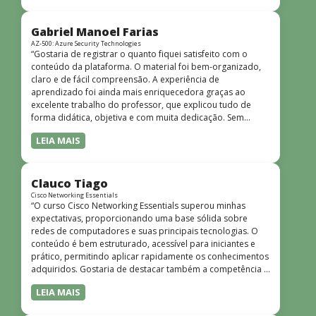
bem estruturado, claro e apresentado de forma
progressiva, o que facilita o entendimento mesmo para
quem não tem uma bagagem técnica muito avançada.”
Gabriel Manoel Farias
AZ-500: Azure Security Technologies
“Gostaria de registrar o quanto fiquei satisfeito com o
conteúdo da plataforma. O material foi bem-organizado,
claro e de fácil compreensão. A experiência de
aprendizado foi ainda mais enriquecedora graças ao
excelente trabalho do professor, que explicou tudo de
forma didática, objetiva e com muita dedicação. Sem
dúvida, foi uma jornada de muito aprendizado!”
LEIA MAIS
Clauco Tiago
Cisco Networking Essentials
“O curso Cisco Networking Essentials superou minhas
expectativas, proporcionando uma base sólida sobre
redes de computadores e suas principais tecnologias. O
conteúdo é bem estruturado, acessível para iniciantes e
prático, permitindo aplicar rapidamente os conhecimentos
adquiridos. Gostaria de destacar também a competência e
o conhecimento técnico do instrutor Peterson, que
LEIA MAIS
demonstrou total domínio do assunto e soube explicar
conceitos complexos de forma clara e objetiva. Sua