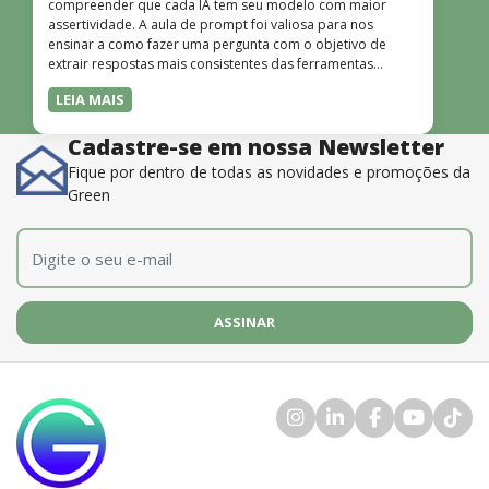
compreender que cada IA tem seu modelo com maior
assertividade. A aula de prompt foi valiosa para nos
ensinar a como fazer uma pergunta com o objetivo de
extrair respostas mais consistentes das ferramentas
disponíveis. O instrutor também é muito bom, além de
LEIA MAIS
dominar o conteúdo, possui uma didática que incentiva o
aprendizado.”
Cadastre-se em nossa Newsletter
Fique por dentro de todas as novidades e promoções da
Green
E-mail
*