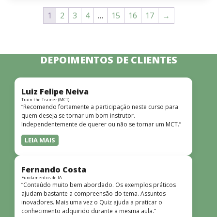
1
2
3
4
…
15
16
17
→
DEPOIMENTOS DE CLIENTES
Luiz Felipe Neiva
Train the Trainer (MCT)
“Recomendo fortemente a participação neste curso para
quem deseja se tornar um bom instrutor.
Independentemente de querer ou não se tornar um MCT.”
LEIA MAIS
Fernando Costa
Fundamentos de IA
“Conteúdo muito bem abordado. Os exemplos práticos
ajudam bastante a compreensão do tema. Assuntos
inovadores. Mais uma vez o Quiz ajuda a praticar o
conhecimento adquirido durante a mesma aula.”