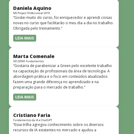
didática facilitou o aprendizado e tornou as aulas
dinâmicas e envolventes. Recomendo o curso para todos
Daniela Aquino
que desejam iniciar ou aprofundar seus conhecimentos em
MS Project Professional 2019
“Gostei muito do curso, foi enriquecedor e aprendi coisas
redes!”
novas no curso que facilitarão o meu dia a dia no trabalho.
Obrigada pelo treinamento.”
LEIA MAIS
Marta Comenale
ISO 20000 Fundamentos
“Gostaria de parabenizar a Green pelo excelente trabalho
na capacitação de profissionais da área de tecnologia. A
abordagem prática e o foco em conteúdos atualizados
fazem uma grande diferença no aprendizado e na
preparação para o mercado de trabalho.”
LEIA MAIS
Cristiano Faria
Fundamentos da IA e ChatGPT
“Essa trilha agregou conhecimento sobre os diversos
recursos de IA existentes no mercado e ajudou a