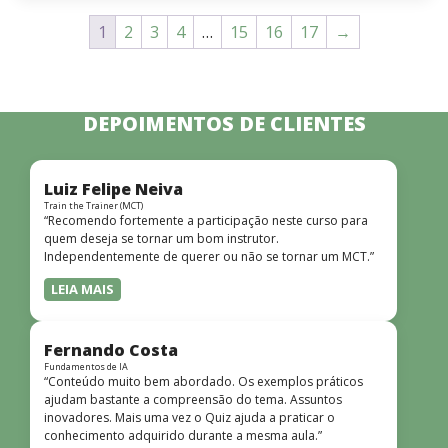
1
2
3
4
…
15
16
17
→
DEPOIMENTOS DE CLIENTES
Luiz Felipe Neiva
Train the Trainer (MCT)
“Recomendo fortemente a participação neste curso para
quem deseja se tornar um bom instrutor.
Independentemente de querer ou não se tornar um MCT.”
LEIA MAIS
Fernando Costa
Fundamentos de IA
“Conteúdo muito bem abordado. Os exemplos práticos
ajudam bastante a compreensão do tema. Assuntos
inovadores. Mais uma vez o Quiz ajuda a praticar o
conhecimento adquirido durante a mesma aula.”