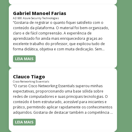
bem estruturado, claro e apresentado de forma
progressiva, o que facilita o entendimento mesmo para
quem não tem uma bagagem técnica muito avançada.”
Gabriel Manoel Farias
AZ-500: Azure Security Technologies
“Gostaria de registrar o quanto fiquei satisfeito com o
conteúdo da plataforma. O material foi bem-organizado,
claro e de fácil compreensão. A experiência de
aprendizado foi ainda mais enriquecedora graças ao
excelente trabalho do professor, que explicou tudo de
forma didática, objetiva e com muita dedicação. Sem
dúvida, foi uma jornada de muito aprendizado!”
LEIA MAIS
Clauco Tiago
Cisco Networking Essentials
“O curso Cisco Networking Essentials superou minhas
expectativas, proporcionando uma base sólida sobre
redes de computadores e suas principais tecnologias. O
conteúdo é bem estruturado, acessível para iniciantes e
prático, permitindo aplicar rapidamente os conhecimentos
adquiridos. Gostaria de destacar também a competência e
o conhecimento técnico do instrutor Peterson, que
LEIA MAIS
demonstrou total domínio do assunto e soube explicar
conceitos complexos de forma clara e objetiva. Sua