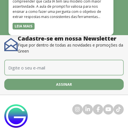
compreender que cada IA tem seu modelo com maior
assertividade. A aula de prompt foi valiosa para nos
ensinar a como fazer uma pergunta com o objetivo de
extrair respostas mais consistentes das ferramentas
disponíveis. O instrutor também é muito bom, além de
LEIA MAIS
dominar o conteúdo, possui uma didática que incentiva o
aprendizado.”
Cadastre-se em nossa Newsletter
Fique por dentro de todas as novidades e promoções da
Green
E-mail
*