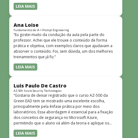
LEIA MAIS
Ana Loise
Fundamentos de IA + Prompt Engineering
“Eu gostei muito da condução da aula pela parte do
professor. Achei que ele trouxe o conteúdo de forma
prática e objetiva, com exemplos claros que ajudavam a
absorver o conteúdo. Foi, sem dúvida, um dos melhores
treinamentos que já fiz.”
LEIA MAIS
Luis Paulo De Castro
AZ-500: Azure Security Technologies
“Gostaria de deixar registrado que o curso AZ-500 da
Green EAD tem se mostrado uma excelente escolha,
principalmente pela ênfase prática por meio dos
laboratórios. Essa abordagem é essencial para a fixação
dos conceitos de segurança no Microsoft Azure,
permitindo que o aluno vá além da teoria e aplique os
conhecimentos em cenários reais e simulados. Outro
LEIA MAIS
ponto muito positivo é a didática do curso. O conteúdo é