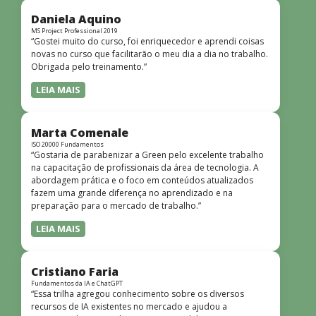
didática facilitou o aprendizado e tornou as aulas
dinâmicas e envolventes. Recomendo o curso para todos
Daniela Aquino
que desejam iniciar ou aprofundar seus conhecimentos em
MS Project Professional 2019
“Gostei muito do curso, foi enriquecedor e aprendi coisas
redes!”
novas no curso que facilitarão o meu dia a dia no trabalho.
Obrigada pelo treinamento.”
LEIA MAIS
Marta Comenale
ISO 20000 Fundamentos
“Gostaria de parabenizar a Green pelo excelente trabalho
na capacitação de profissionais da área de tecnologia. A
abordagem prática e o foco em conteúdos atualizados
fazem uma grande diferença no aprendizado e na
preparação para o mercado de trabalho.”
LEIA MAIS
Cristiano Faria
Fundamentos da IA e ChatGPT
“Essa trilha agregou conhecimento sobre os diversos
recursos de IA existentes no mercado e ajudou a