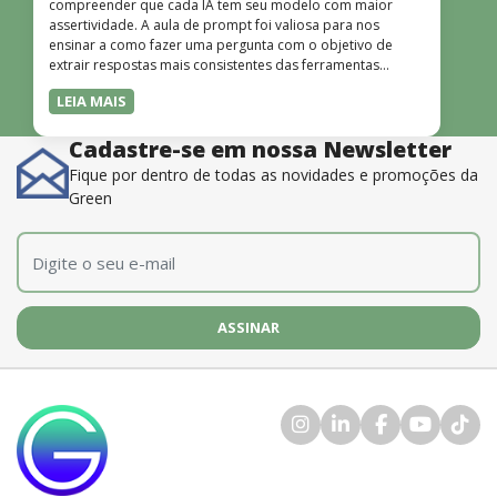
compreender que cada IA tem seu modelo com maior
assertividade. A aula de prompt foi valiosa para nos
ensinar a como fazer uma pergunta com o objetivo de
extrair respostas mais consistentes das ferramentas
disponíveis. O instrutor também é muito bom, além de
LEIA MAIS
dominar o conteúdo, possui uma didática que incentiva o
aprendizado.”
Cadastre-se em nossa Newsletter
Fique por dentro de todas as novidades e promoções da
Green
E-mail
*