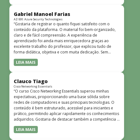
bem estruturado, claro e apresentado de forma
progressiva, o que facilita o entendimento mesmo para
quem não tem uma bagagem técnica muito avançada.”
Gabriel Manoel Farias
AZ-500: Azure Security Technologies
“Gostaria de registrar o quanto fiquei satisfeito com o
conteúdo da plataforma. O material foi bem-organizado,
claro e de fácil compreensão. A experiência de
aprendizado foi ainda mais enriquecedora graças ao
excelente trabalho do professor, que explicou tudo de
forma didática, objetiva e com muita dedicação. Sem
dúvida, foi uma jornada de muito aprendizado!”
LEIA MAIS
Clauco Tiago
Cisco Networking Essentials
“O curso Cisco Networking Essentials superou minhas
expectativas, proporcionando uma base sólida sobre
redes de computadores e suas principais tecnologias. O
conteúdo é bem estruturado, acessível para iniciantes e
prático, permitindo aplicar rapidamente os conhecimentos
adquiridos. Gostaria de destacar também a competência e
o conhecimento técnico do instrutor Peterson, que
LEIA MAIS
demonstrou total domínio do assunto e soube explicar
conceitos complexos de forma clara e objetiva. Sua