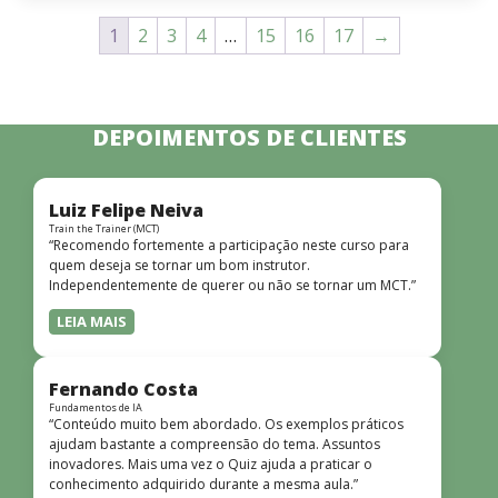
1
2
3
4
…
15
16
17
→
DEPOIMENTOS DE CLIENTES
Luiz Felipe Neiva
Train the Trainer (MCT)
“Recomendo fortemente a participação neste curso para
quem deseja se tornar um bom instrutor.
Independentemente de querer ou não se tornar um MCT.”
LEIA MAIS
Fernando Costa
Fundamentos de IA
“Conteúdo muito bem abordado. Os exemplos práticos
ajudam bastante a compreensão do tema. Assuntos
inovadores. Mais uma vez o Quiz ajuda a praticar o
conhecimento adquirido durante a mesma aula.”