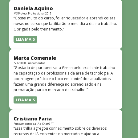
didática facilitou o aprendizado e tornou as aulas
dinâmicas e envolventes. Recomendo o curso para todos
Daniela Aquino
que desejam iniciar ou aprofundar seus conhecimentos em
MS Project Professional 2019
“Gostei muito do curso, foi enriquecedor e aprendi coisas
redes!”
novas no curso que facilitarão o meu dia a dia no trabalho.
Obrigada pelo treinamento.”
LEIA MAIS
Marta Comenale
ISO 20000 Fundamentos
“Gostaria de parabenizar a Green pelo excelente trabalho
na capacitação de profissionais da área de tecnologia. A
abordagem prática e o foco em conteúdos atualizados
fazem uma grande diferença no aprendizado e na
preparação para o mercado de trabalho.”
LEIA MAIS
Cristiano Faria
Fundamentos da IA e ChatGPT
“Essa trilha agregou conhecimento sobre os diversos
recursos de IA existentes no mercado e ajudou a