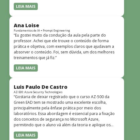
LEIA MAIS
Ana Loise
Fundamentos de IA + Prompt Engineering
“Eu gostei muito da condução da aula pela parte do
professor. Achei que ele trouxe o conteúdo de forma
prática e objetiva, com exemplos claros que ajudavam a
absorver o conteúdo. Foi, sem dúvida, um dos melhores
treinamentos que já fiz.”
LEIA MAIS
Luis Paulo De Castro
AZ-500: Azure Security Technologies
“Gostaria de deixar registrado que o curso AZ-500 da
Green EAD tem se mostrado uma excelente escolha,
principalmente pela ênfase prática por meio dos
laboratórios. Essa abordagem é essencial para a fixação
dos conceitos de segurança no Microsoft Azure,
permitindo que o aluno vá além da teoria e aplique os
conhecimentos em cenários reais e simulados. Outro
LEIA MAIS
ponto muito positivo é a didática do curso. O conteúdo é