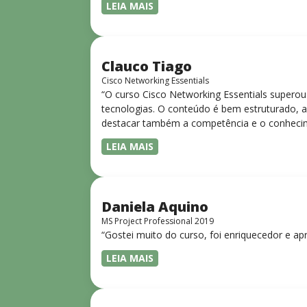
LEIA MAIS
Clauco Tiago
Cisco Networking Essentials
“O curso Cisco Networking Essentials superou
tecnologias. O conteúdo é bem estruturado, ac
destacar também a competência e o conhecime
complexos de forma clara e objetiva. Sua did
LEIA MAIS
desejam iniciar ou aprofundar seus conhecim
Daniela Aquino
MS Project Professional 2019
“Gostei muito do curso, foi enriquecedor e ap
LEIA MAIS