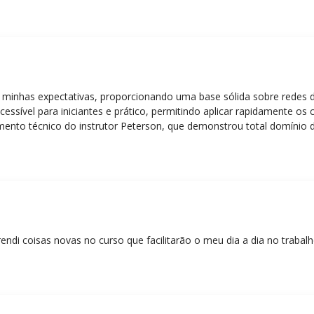
 minhas expectativas, proporcionando uma base sólida sobre redes 
essível para iniciantes e prático, permitindo aplicar rapidamente os
nto técnico do instrutor Peterson, que demonstrou total domínio d
ática facilitou o aprendizado e tornou as aulas dinâmicas e envolve
entos em redes!”
rendi coisas novas no curso que facilitarão o meu dia a dia no trabal