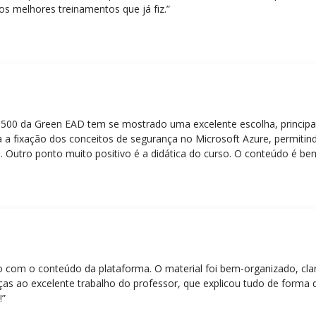
os melhores treinamentos que já fiz.”
Z-500 da Green EAD tem se mostrado uma excelente escolha, principa
 a fixação dos conceitos de segurança no Microsoft Azure, permitind
 Outro ponto muito positivo é a didática do curso. O conteúdo é be
 mesmo para quem não tem uma bagagem técnica muito avançada.”
eito com o conteúdo da plataforma. O material foi bem-organizado, cla
ças ao excelente trabalho do professor, que explicou tudo de forma 
!”