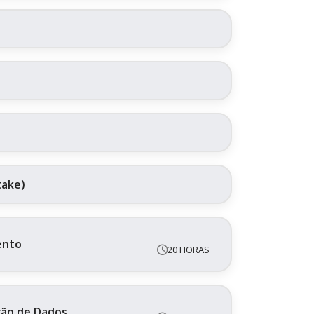
take)
ento
20 HORAS
ação de Dados