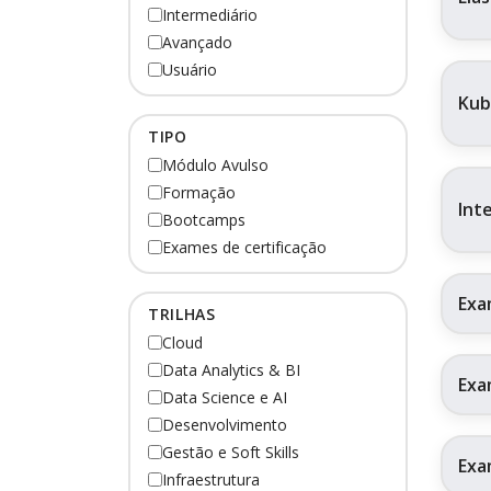
Intermediário
Avançado
Usuário
Kub
TIPO
Módulo Avulso
Formação
Int
Bootcamps
Exames de certificação
Exa
TRILHAS
Cloud
Data Analytics & BI
Exa
Data Science e AI
Desenvolvimento
Gestão e Soft Skills
Exa
Infraestrutura