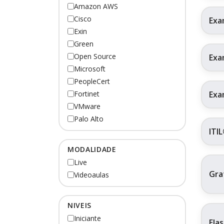
Amazon AWS
Cisco
Exa
Exin
Green
Open Source
Exa
Microsoft
PeopleCert
Exa
Fortinet
VMware
Palo Alto
ITI
MODALIDADE
Live
Gra
Videoaulas
NIVEIS
Iniciante
Ela