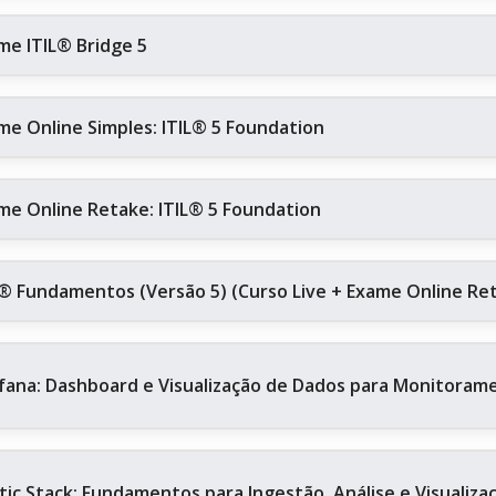
me ITIL® Bridge 5
me Online Simples: ITIL® 5 Foundation
me Online Retake: ITIL® 5 Foundation
L® Fundamentos (Versão 5) (Curso Live + Exame Online Re
fana: Dashboard e Visualização de Dados para Monitoram
stic Stack: Fundamentos para Ingestão, Análise e Visualiz