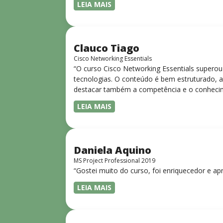
LEIA MAIS
Clauco Tiago
Cisco Networking Essentials
“O curso Cisco Networking Essentials superou
tecnologias. O conteúdo é bem estruturado, ac
destacar também a competência e o conhecime
complexos de forma clara e objetiva. Sua did
LEIA MAIS
desejam iniciar ou aprofundar seus conhecim
Daniela Aquino
MS Project Professional 2019
“Gostei muito do curso, foi enriquecedor e ap
LEIA MAIS