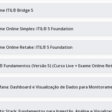
me ITIL® Bridge 5
me Online Simples: ITIL® 5 Foundation
me Online Retake: ITIL® 5 Foundation
L® Fundamentos (Versão 5) (Curso Live + Exame Online Re
fana: Dashboard e Visualização de Dados para Monitoram
stic Stack: Fundamentos para Ingestão, Análise e Visualiz