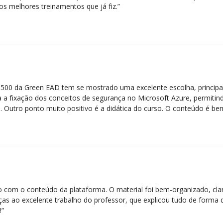
os melhores treinamentos que já fiz.”
Z-500 da Green EAD tem se mostrado uma excelente escolha, principa
 a fixação dos conceitos de segurança no Microsoft Azure, permitind
 Outro ponto muito positivo é a didática do curso. O conteúdo é be
 mesmo para quem não tem uma bagagem técnica muito avançada.”
eito com o conteúdo da plataforma. O material foi bem-organizado, cla
ças ao excelente trabalho do professor, que explicou tudo de forma 
!”