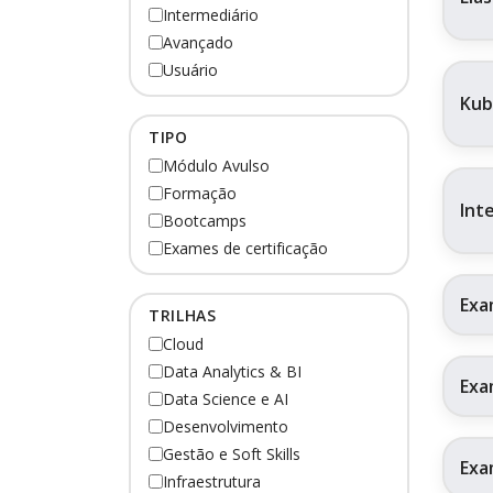
Intermediário
Avançado
Usuário
Kub
TIPO
Módulo Avulso
Formação
Int
Bootcamps
Exames de certificação
Exa
TRILHAS
Cloud
Data Analytics & BI
Exa
Data Science e AI
Desenvolvimento
Gestão e Soft Skills
Exa
Infraestrutura