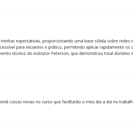
 minhas expectativas, proporcionando uma base sólida sobre redes 
essível para iniciantes e prático, permitindo aplicar rapidamente os
nto técnico do instrutor Peterson, que demonstrou total domínio d
ática facilitou o aprendizado e tornou as aulas dinâmicas e envolve
entos em redes!”
rendi coisas novas no curso que facilitarão o meu dia a dia no trabal