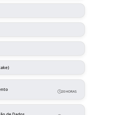
take)
ento
20 HORAS
ação de Dados