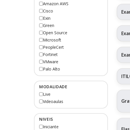
Amazon AWS
Cisco
Exa
Exin
Green
Open Source
Exa
Microsoft
PeopleCert
Exa
Fortinet
VMware
Palo Alto
ITI
MODALIDADE
Live
Gra
Videoaulas
NIVEIS
Iniciante
Ela