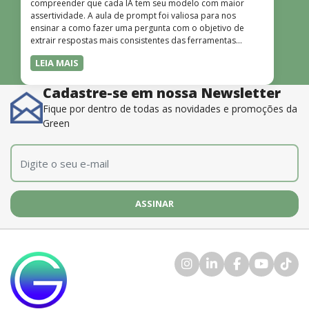
compreender que cada IA tem seu modelo com maior
assertividade. A aula de prompt foi valiosa para nos
ensinar a como fazer uma pergunta com o objetivo de
extrair respostas mais consistentes das ferramentas
disponíveis. O instrutor também é muito bom, além de
LEIA MAIS
dominar o conteúdo, possui uma didática que incentiva o
aprendizado.”
Cadastre-se em nossa Newsletter
Fique por dentro de todas as novidades e promoções da
Green
E-mail
*