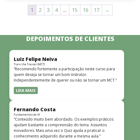
1
2
3
4
…
15
16
17
→
DEPOIMENTOS DE CLIENTES
Luiz Felipe Neiva
Train the Trainer (MCT)
“Recomendo fortemente a participação neste curso para
quem deseja se tornar um bom instrutor.
Independentemente de querer ou não se tornar um MCT.”
LEIA MAIS
Fernando Costa
Fundamentos de IA
“Conteúdo muito bem abordado. Os exemplos práticos
ajudam bastante a compreensão do tema. Assuntos
inovadores. Mais uma vez o Quiz ajuda a praticar o
conhecimento adquirido durante a mesma aula.”