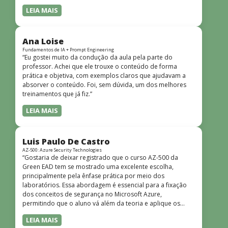
LEIA MAIS
Ana Loise
Fundamentos de IA + Prompt Engineering
“Eu gostei muito da condução da aula pela parte do
professor. Achei que ele trouxe o conteúdo de forma
prática e objetiva, com exemplos claros que ajudavam a
absorver o conteúdo. Foi, sem dúvida, um dos melhores
treinamentos que já fiz.”
LEIA MAIS
Luis Paulo De Castro
AZ-500: Azure Security Technologies
“Gostaria de deixar registrado que o curso AZ-500 da
Green EAD tem se mostrado uma excelente escolha,
principalmente pela ênfase prática por meio dos
laboratórios. Essa abordagem é essencial para a fixação
dos conceitos de segurança no Microsoft Azure,
permitindo que o aluno vá além da teoria e aplique os
conhecimentos em cenários reais e simulados. Outro
LEIA MAIS
ponto muito positivo é a didática do curso. O conteúdo é