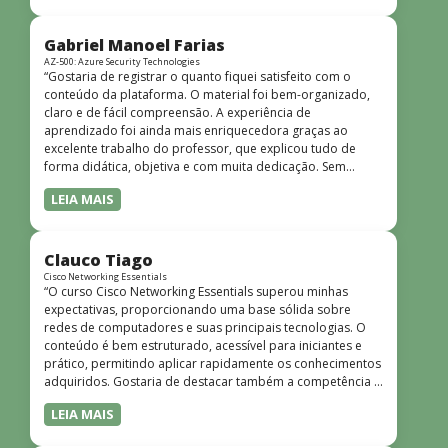
bem estruturado, claro e apresentado de forma
progressiva, o que facilita o entendimento mesmo para
quem não tem uma bagagem técnica muito avançada.”
Gabriel Manoel Farias
AZ-500: Azure Security Technologies
“Gostaria de registrar o quanto fiquei satisfeito com o
conteúdo da plataforma. O material foi bem-organizado,
claro e de fácil compreensão. A experiência de
aprendizado foi ainda mais enriquecedora graças ao
excelente trabalho do professor, que explicou tudo de
forma didática, objetiva e com muita dedicação. Sem
dúvida, foi uma jornada de muito aprendizado!”
LEIA MAIS
Clauco Tiago
Cisco Networking Essentials
“O curso Cisco Networking Essentials superou minhas
expectativas, proporcionando uma base sólida sobre
redes de computadores e suas principais tecnologias. O
conteúdo é bem estruturado, acessível para iniciantes e
prático, permitindo aplicar rapidamente os conhecimentos
adquiridos. Gostaria de destacar também a competência e
o conhecimento técnico do instrutor Peterson, que
LEIA MAIS
demonstrou total domínio do assunto e soube explicar
conceitos complexos de forma clara e objetiva. Sua