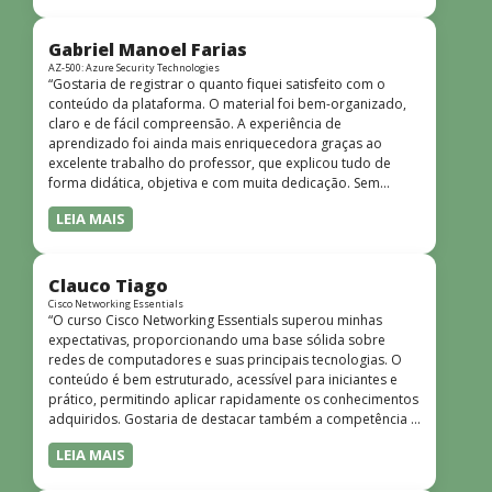
bem estruturado, claro e apresentado de forma
progressiva, o que facilita o entendimento mesmo para
quem não tem uma bagagem técnica muito avançada.”
Gabriel Manoel Farias
AZ-500: Azure Security Technologies
“Gostaria de registrar o quanto fiquei satisfeito com o
conteúdo da plataforma. O material foi bem-organizado,
claro e de fácil compreensão. A experiência de
aprendizado foi ainda mais enriquecedora graças ao
excelente trabalho do professor, que explicou tudo de
forma didática, objetiva e com muita dedicação. Sem
dúvida, foi uma jornada de muito aprendizado!”
LEIA MAIS
Clauco Tiago
Cisco Networking Essentials
“O curso Cisco Networking Essentials superou minhas
expectativas, proporcionando uma base sólida sobre
redes de computadores e suas principais tecnologias. O
conteúdo é bem estruturado, acessível para iniciantes e
prático, permitindo aplicar rapidamente os conhecimentos
adquiridos. Gostaria de destacar também a competência e
o conhecimento técnico do instrutor Peterson, que
LEIA MAIS
demonstrou total domínio do assunto e soube explicar
conceitos complexos de forma clara e objetiva. Sua