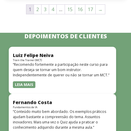
1
2
3
4
…
15
16
17
→
DEPOIMENTOS DE CLIENTES
Luiz Felipe Neiva
Train the Trainer (MCT)
“Recomendo fortemente a participação neste curso para
quem deseja se tornar um bom instrutor.
Independentemente de querer ou não se tornar um MCT.”
LEIA MAIS
Fernando Costa
Fundamentos de IA
“Conteúdo muito bem abordado. Os exemplos práticos
ajudam bastante a compreensão do tema. Assuntos
inovadores. Mais uma vez o Quiz ajuda a praticar o
conhecimento adquirido durante a mesma aula.”