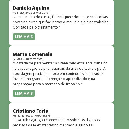
didática facilitou o aprendizado e tornou as aulas
dinâmicas e envolventes. Recomendo o curso para todos
Daniela Aquino
que desejam iniciar ou aprofundar seus conhecimentos em
MS Project Professional 2019
“Gostei muito do curso, foi enriquecedor e aprendi coisas
redes!”
novas no curso que facilitarão o meu dia a dia no trabalho.
Obrigada pelo treinamento.”
LEIA MAIS
Marta Comenale
ISO 20000 Fundamentos
“Gostaria de parabenizar a Green pelo excelente trabalho
na capacitação de profissionais da área de tecnologia. A
abordagem prática e o foco em conteúdos atualizados
fazem uma grande diferença no aprendizado e na
preparação para o mercado de trabalho.”
LEIA MAIS
Cristiano Faria
Fundamentos da IA e ChatGPT
“Essa trilha agregou conhecimento sobre os diversos
recursos de IA existentes no mercado e ajudou a