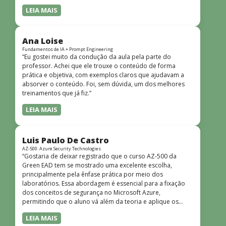
LEIA MAIS
Ana Loise
Fundamentos de IA + Prompt Engineering
“Eu gostei muito da condução da aula pela parte do
professor. Achei que ele trouxe o conteúdo de forma
prática e objetiva, com exemplos claros que ajudavam a
absorver o conteúdo. Foi, sem dúvida, um dos melhores
treinamentos que já fiz.”
LEIA MAIS
Luis Paulo De Castro
AZ-500: Azure Security Technologies
“Gostaria de deixar registrado que o curso AZ-500 da
Green EAD tem se mostrado uma excelente escolha,
principalmente pela ênfase prática por meio dos
laboratórios. Essa abordagem é essencial para a fixação
dos conceitos de segurança no Microsoft Azure,
permitindo que o aluno vá além da teoria e aplique os
conhecimentos em cenários reais e simulados. Outro
LEIA MAIS
ponto muito positivo é a didática do curso. O conteúdo é