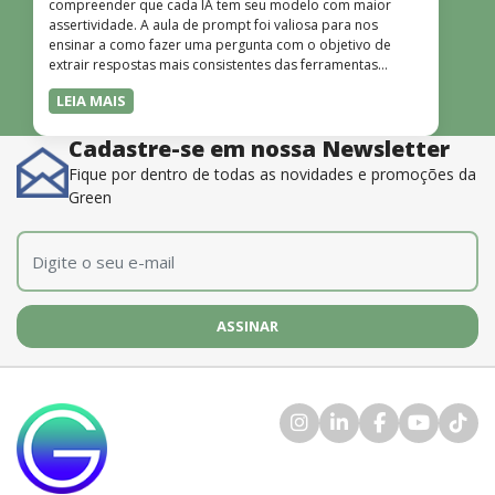
compreender que cada IA tem seu modelo com maior
assertividade. A aula de prompt foi valiosa para nos
ensinar a como fazer uma pergunta com o objetivo de
extrair respostas mais consistentes das ferramentas
disponíveis. O instrutor também é muito bom, além de
LEIA MAIS
dominar o conteúdo, possui uma didática que incentiva o
aprendizado.”
Cadastre-se em nossa Newsletter
Fique por dentro de todas as novidades e promoções da
Green
E-mail
*