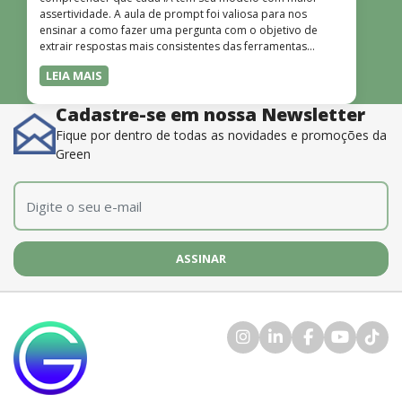
assertividade. A aula de prompt foi valiosa para nos
ensinar a como fazer uma pergunta com o objetivo de
extrair respostas mais consistentes das ferramentas
disponíveis. O instrutor também é muito bom, além de
LEIA MAIS
dominar o conteúdo, possui uma didática que incentiva o
aprendizado.”
Cadastre-se em nossa Newsletter
Fique por dentro de todas as novidades e promoções da
Green
E-mail
*