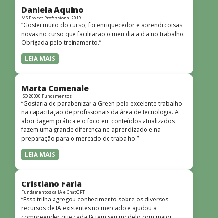
dinâmicas e envolventes. Recomendo o curso para todos
Daniela Aquino
que desejam iniciar ou aprofundar seus conhecimentos em
MS Project Professional 2019
“Gostei muito do curso, foi enriquecedor e aprendi coisas
redes!”
novas no curso que facilitarão o meu dia a dia no trabalho.
Obrigada pelo treinamento.”
LEIA MAIS
Marta Comenale
ISO 20000 Fundamentos
“Gostaria de parabenizar a Green pelo excelente trabalho
na capacitação de profissionais da área de tecnologia. A
abordagem prática e o foco em conteúdos atualizados
fazem uma grande diferença no aprendizado e na
preparação para o mercado de trabalho.”
LEIA MAIS
Cristiano Faria
Fundamentos da IA e ChatGPT
“Essa trilha agregou conhecimento sobre os diversos
recursos de IA existentes no mercado e ajudou a
compreender que cada IA tem seu modelo com maior