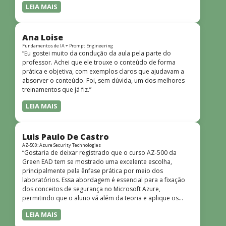
LEIA MAIS
Ana Loise
Fundamentos de IA + Prompt Engineering
“Eu gostei muito da condução da aula pela parte do
professor. Achei que ele trouxe o conteúdo de forma
prática e objetiva, com exemplos claros que ajudavam a
absorver o conteúdo. Foi, sem dúvida, um dos melhores
treinamentos que já fiz.”
LEIA MAIS
Luis Paulo De Castro
AZ-500: Azure Security Technologies
“Gostaria de deixar registrado que o curso AZ-500 da
Green EAD tem se mostrado uma excelente escolha,
principalmente pela ênfase prática por meio dos
laboratórios. Essa abordagem é essencial para a fixação
dos conceitos de segurança no Microsoft Azure,
permitindo que o aluno vá além da teoria e aplique os
conhecimentos em cenários reais e simulados. Outro
LEIA MAIS
ponto muito positivo é a didática do curso. O conteúdo é
bem estruturado, claro e apresentado de forma