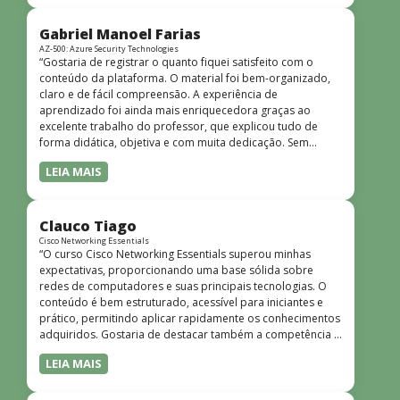
progressiva, o que facilita o entendimento mesmo para
quem não tem uma bagagem técnica muito avançada.”
Gabriel Manoel Farias
AZ-500: Azure Security Technologies
“Gostaria de registrar o quanto fiquei satisfeito com o
conteúdo da plataforma. O material foi bem-organizado,
claro e de fácil compreensão. A experiência de
aprendizado foi ainda mais enriquecedora graças ao
excelente trabalho do professor, que explicou tudo de
forma didática, objetiva e com muita dedicação. Sem
dúvida, foi uma jornada de muito aprendizado!”
LEIA MAIS
Clauco Tiago
Cisco Networking Essentials
“O curso Cisco Networking Essentials superou minhas
expectativas, proporcionando uma base sólida sobre
redes de computadores e suas principais tecnologias. O
conteúdo é bem estruturado, acessível para iniciantes e
prático, permitindo aplicar rapidamente os conhecimentos
adquiridos. Gostaria de destacar também a competência e
o conhecimento técnico do instrutor Peterson, que
LEIA MAIS
demonstrou total domínio do assunto e soube explicar
conceitos complexos de forma clara e objetiva. Sua
didática facilitou o aprendizado e tornou as aulas