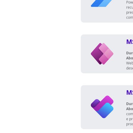
Pow
recu
pred
com 
M
Dur
Abo
Web
des
M
Dur
Abo
com
e p
pro