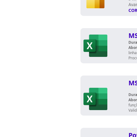
Ava
COR
MS
Dura
Abo
linh
Procv
MS
Dura
Abo
funçõ
Valid
Po