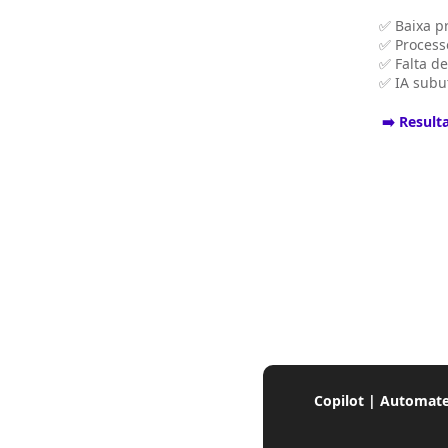
✅ Baixa p
✅ Process
✅ Falta d
✅ IA subut
➡️ Result
Copilot | Automat