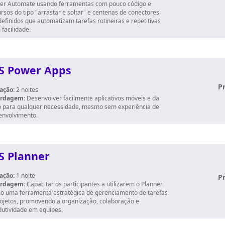
er Automate usando ferramentas com pouco código e
rsos do tipo "arrastar e soltar" e centenas de conectores
efinidos que automatizam tarefas rotineiras e repetitivas
facilidade.
S Power Apps
P
ação:
2 noites
rdagem:
Desenvolver facilmente aplicativos móveis e da
 para qualquer necessidade, mesmo sem experiência de
envolvimento.
S Planner
ação:
1 noite
P
rdagem:
Capacitar os participantes a utilizarem o Planner
o uma ferramenta estratégica de gerenciamento de tarefas
rojetos, promovendo a organização, colaboração e
dutividade em equipes.