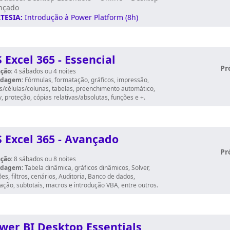
nçado
TESIA:
Introdução à Power Platform
(8h)
 Excel 365 - Essencial
Pr
ção:
4
sábados
ou 4 noites
rdagem:
Fórmulas, formatação, gráficos, impressão,
as/células/colunas, tabelas, preenchimento automático,
, proteção, cópias relativas/absolutas, funções e +.
 Excel 365 - Avançado
Pr
ção:
8
sábados
ou 8 noites
rdagem:
Tabela dinâmica, gráficos dinâmicos, Solver,
es, filtros, cenários, Auditoria, Banco de dados,
ação, subtotais, macros e introdução VBA, entre outros.
wer BI Desktop Essentials