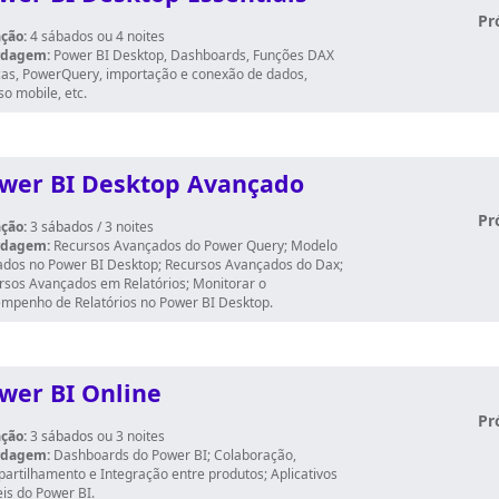
Pr
ção:
4 sábados ou 4 noites
rdagem:
Power BI Desktop, Dashboards, Funções DAX
cas, PowerQuery, importação e conexão de dados,
o mobile, etc.
wer BI Desktop Avançado
Pr
ção:
3
sábados
/ 3 noites
rdagem:
Recursos Avançados do Power Query; Modelo
ados no Power BI Desktop; Recursos Avançados do Dax;
rsos Avançados em Relatórios; Monitorar o
mpenho de Relatórios no Power BI Desktop.
wer BI Online
Pr
ção:
3
sábados
ou 3 noites
rdagem:
Dashboards do Power BI; Colaboração,
artilhamento e Integração entre produtos; Aplicativos
is do Power BI.