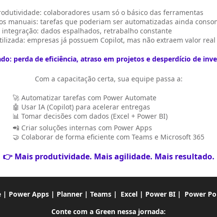
rodutividade: colaboradores usam só o básico das ferramentas
os manuais: tarefas que poderiam ser automatizadas ainda cons
e integração: dados espalhados, retrabalho constante
ilizada: empresas já possuem Copilot, mas não extraem valor real
ado: perda de eficiência, atraso em projetos e desperdício de inv
Com a capacitação certa, sua equipe passa a:
🚀 Automatizar tarefas com Power Automate
🤖 Usar IA (Copilot) para acelerar entregas
📊 Tomar decisões com dados (Excel + Power BI)
📲 Criar soluções internas com Power Apps
🤝 Colaborar de forma eficiente com Teams e Microsoft 365
👉 Mais produtividade. Mais agilidade. Mais resultado.
e | Power Apps |
Planner | Teams |
Excel | Power BI |
Power Po
Conte com a Green nessa jornada: