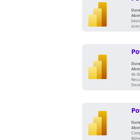
Dura
Abo
bási
acess
Po
Dura
Abo
de d
Recu
Dese
Po
Dura
Abo
Comp
Móve