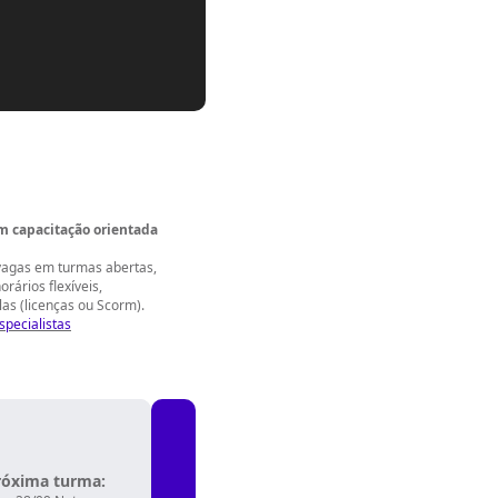
m capacitação orientada
vagas em turmas abertas,
rários flexíveis,
las (licenças ou Scorm).
specialistas
róxima turma: