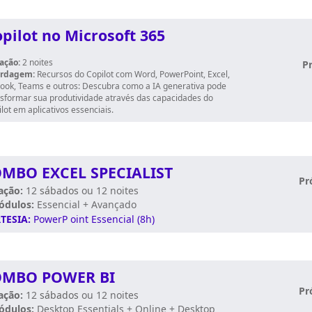
pilot no Microsoft 365
ação:
2 noites
P
rdagem:
Recursos do Copilot com Word, PowerPoint, Excel,
look, Teams e outros: Descubra como a IA generativa pode
nsformar sua produtividade através das capacidades do
lot em aplicativos essenciais.
MBO EXCEL SPECIALIST
Pr
ação:
12
sábados
ou 12 noites
ódulos:
Essencial + Avançado
TESIA:
PowerP
oint Essencial (8h)
MBO POWER BI
Pr
ação:
12
sábados
ou 12 noites
ódulos:
Desktop Essentials + Online + Desktop