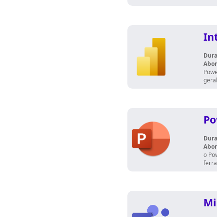
In
Dura
Abo
Powe
geral
Po
Dura
Abo
o Po
ferr
Mi