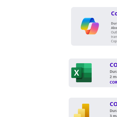
Co
Dur
Abo
Out
tra
Copi
CO
Dur
2 m
COR
CO
Dur
3 m