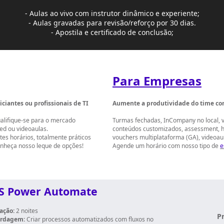
- Aulas ao vivo com instrutor dinâmico e experiente;
- Aulas gravadas para revisão/reforço por 30 dias.
- Apostila e certificado de conclusão;
Para Empresas
iciantes ou profissionais de TI
Aumente a produtividade do time co
ualifique-se para o mercado
Turmas fechadas, InCompany no local, 
ded ou videoaulas.
conteúdos customizados, assessment, ho
es horários, totalmente práticos
vouchers multiplataforma (GA), videoau
nheça nosso leque de opções!
Agende um horário com nosso tipo de
e
S Power Automate
ação:
2 noites
P
rdagem:
Criar processos automatizados com fluxos no