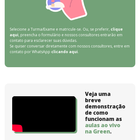
Selecione a Turma/Exame e matricule-se. Ou, se preferir,
clique
aqui
, preencha o formulário e nossos consultores entrarão em
contato para esclarecer suas dúvidas.
Se quiser conversar diretamente com nossos consultores, entre em
contato por WhatsApp
clicando aqui
.
Veja uma
breve
demonstração
de como
funcionam as
aulas ao vivo
na Green
.