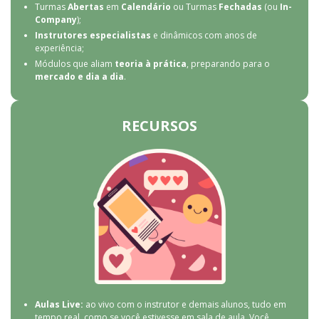
Turmas
Abertas
em
Calendário
ou Turmas
Fechadas
(ou
In-
Company
);
Instrutores especialistas
e dinâmicos com anos de
experiência;
Módulos que aliam
teoria à prática
, preparando para o
mercado e dia a dia
.
RECURSOS
Aulas Live:
ao vivo com o instrutor e demais alunos, tudo em
tempo real, como se você estivesse em sala de aula. Você