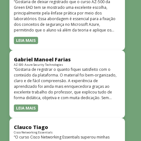
“Gostaria de deixar registrado que o curso AZ-500 da
Green EAD tem se mostrado uma excelente escolha,
principalmente pela ênfase prática por meio dos
laboratórios. Essa abordagem é essencial para a fixação
dos conceitos de segurança no Microsoft Azure,
permitindo que o aluno vá além da teoria e aplique os
conhecimentos em cenários reais e simulados. Outro
LEIA MAIS
ponto muito positivo é a didática do curso. O conteúdo é
bem estruturado, claro e apresentado de forma
progressiva, o que facilita o entendimento mesmo para
quem não tem uma bagagem técnica muito avançada.”
Gabriel Manoel Farias
AZ-500: Azure Security Technologies
“Gostaria de registrar o quanto fiquei satisfeito com o
conteúdo da plataforma. O material foi bem-organizado,
claro e de fácil compreensão. A experiência de
aprendizado foi ainda mais enriquecedora graças ao
excelente trabalho do professor, que explicou tudo de
forma didática, objetiva e com muita dedicação. Sem
dúvida, foi uma jornada de muito aprendizado!”
LEIA MAIS
Clauco Tiago
Cisco Networking Essentials
“O curso Cisco Networking Essentials superou minhas