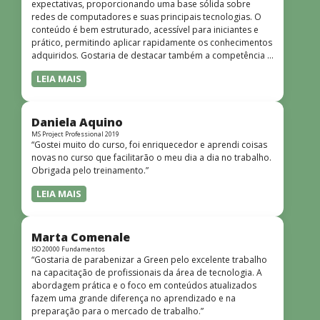
expectativas, proporcionando uma base sólida sobre
redes de computadores e suas principais tecnologias. O
conteúdo é bem estruturado, acessível para iniciantes e
prático, permitindo aplicar rapidamente os conhecimentos
adquiridos. Gostaria de destacar também a competência e
o conhecimento técnico do instrutor Peterson, que
LEIA MAIS
demonstrou total domínio do assunto e soube explicar
conceitos complexos de forma clara e objetiva. Sua
didática facilitou o aprendizado e tornou as aulas
dinâmicas e envolventes. Recomendo o curso para todos
Daniela Aquino
que desejam iniciar ou aprofundar seus conhecimentos em
MS Project Professional 2019
“Gostei muito do curso, foi enriquecedor e aprendi coisas
redes!”
novas no curso que facilitarão o meu dia a dia no trabalho.
Obrigada pelo treinamento.”
LEIA MAIS
Marta Comenale
ISO 20000 Fundamentos
“Gostaria de parabenizar a Green pelo excelente trabalho
na capacitação de profissionais da área de tecnologia. A
abordagem prática e o foco em conteúdos atualizados
fazem uma grande diferença no aprendizado e na
preparação para o mercado de trabalho.”