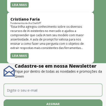
LEIA MAIS
Cristiano Faria
Fundamentos da IA e ChatGPT
“Essa trilha agregou conhecimento sobre os diversos
recursos de IA existentes no mercado e ajudou a
compreender que cada IA tem seu modelo com maior
assertividade. A aula de prompt foi valiosa para nos
ensinar a como fazer uma pergunta com o objetivo de
extrair respostas mais consistentes das ferramentas
disponíveis. O instrutor também é muito bom, além de
LEIA MAIS
dominar o conteúdo, possui uma didática que incentiva o
aprendizado.”
Cadastre-se em nossa Newsletter
Fique por dentro de todas as novidades e promoções da
Green
E-mail
*