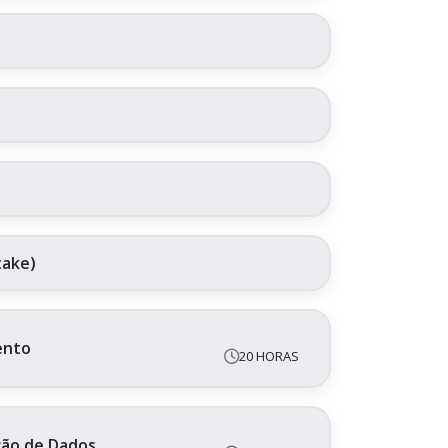
take)
ento
20 HORAS
ação de Dados