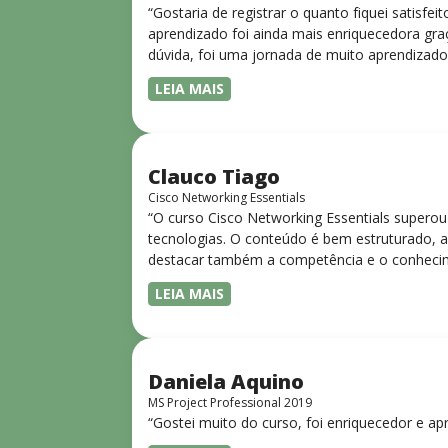
“Gostaria de registrar o quanto fiquei satisf
aprendizado foi ainda mais enriquecedora gra
dúvida, foi uma jornada de muito aprendizado
LEIA MAIS
Clauco Tiago
Cisco Networking Essentials
“O curso Cisco Networking Essentials superou
tecnologias. O conteúdo é bem estruturado, ac
destacar também a competência e o conhecime
complexos de forma clara e objetiva. Sua did
LEIA MAIS
desejam iniciar ou aprofundar seus conhecim
Daniela Aquino
MS Project Professional 2019
“Gostei muito do curso, foi enriquecedor e ap