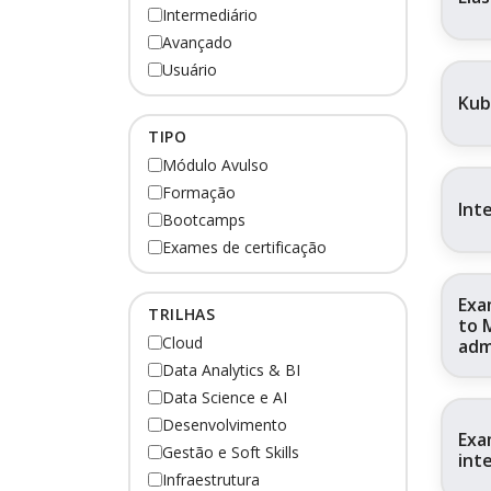
Intermediário
Avançado
Usuário
Kub
TIPO
Módulo Avulso
Formação
Int
Bootcamps
Exames de certificação
Exa
TRILHAS
to 
Cloud
adm
Data Analytics & BI
Data Science e AI
Desenvolvimento
Exa
Gestão e Soft Skills
inte
Infraestrutura