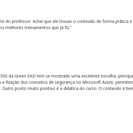
rte do professor. Achei que ele trouxe o conteúdo de forma prática 
os melhores treinamentos que já fiz.”
Z-500 da Green EAD tem se mostrado uma excelente escolha, principa
 a fixação dos conceitos de segurança no Microsoft Azure, permitind
 Outro ponto muito positivo é a didática do curso. O conteúdo é be
 mesmo para quem não tem uma bagagem técnica muito avançada.”