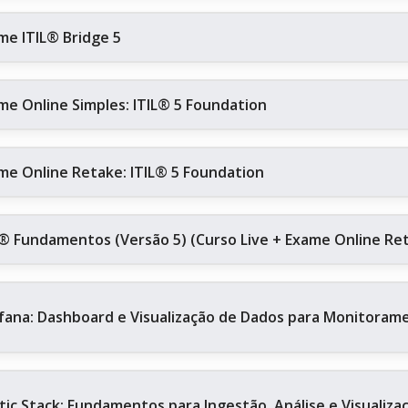
me ITIL® Bridge 5
me Online Simples: ITIL® 5 Foundation
me Online Retake: ITIL® 5 Foundation
L® Fundamentos (Versão 5) (Curso Live + Exame Online Re
fana: Dashboard e Visualização de Dados para Monitoram
stic Stack: Fundamentos para Ingestão, Análise e Visualiz