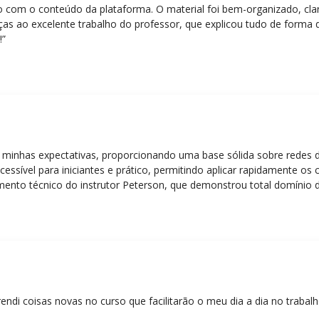
eito com o conteúdo da plataforma. O material foi bem-organizado, cla
ças ao excelente trabalho do professor, que explicou tudo de forma 
!”
 minhas expectativas, proporcionando uma base sólida sobre redes 
essível para iniciantes e prático, permitindo aplicar rapidamente os
nto técnico do instrutor Peterson, que demonstrou total domínio d
ática facilitou o aprendizado e tornou as aulas dinâmicas e envolve
entos em redes!”
rendi coisas novas no curso que facilitarão o meu dia a dia no trabal