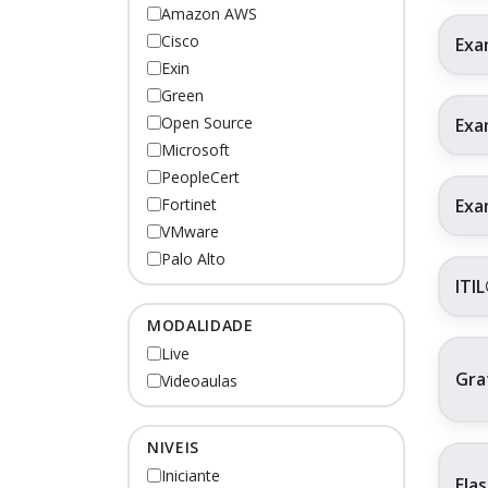
Amazon AWS
Cisco
Exa
Exin
Green
Open Source
Exa
Microsoft
PeopleCert
Exa
Fortinet
VMware
Palo Alto
ITI
MODALIDADE
Live
Gra
Videoaulas
NIVEIS
Iniciante
Ela