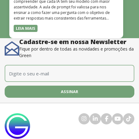
compreender que cada IA tem seu modelo com maior
assertividade. A aula de prompt foi valiosa para nos
ensinar a como fazer uma pergunta com o objetivo de
extrair respostas mais consistentes das ferramentas
disponíveis. O instrutor também é muito bom, além de
LEIA MAIS
dominar o conteúdo, possui uma didática que incentiva o
aprendizado.”
Cadastre-se em nossa Newsletter
Fique por dentro de todas as novidades e promoções da
Green
E-mail
*