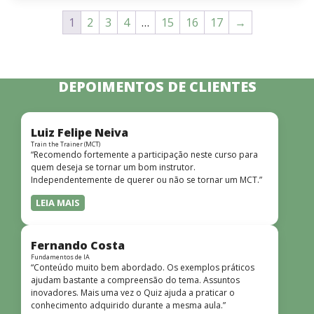
1
2
3
4
…
15
16
17
→
DEPOIMENTOS DE CLIENTES
Luiz Felipe Neiva
Train the Trainer (MCT)
“Recomendo fortemente a participação neste curso para
quem deseja se tornar um bom instrutor.
Independentemente de querer ou não se tornar um MCT.”
LEIA MAIS
Fernando Costa
Fundamentos de IA
“Conteúdo muito bem abordado. Os exemplos práticos
ajudam bastante a compreensão do tema. Assuntos
inovadores. Mais uma vez o Quiz ajuda a praticar o
conhecimento adquirido durante a mesma aula.”