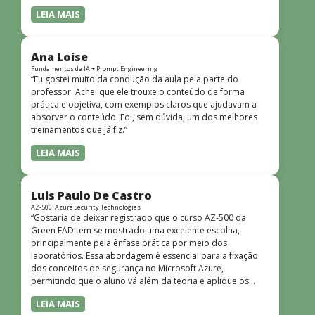
LEIA MAIS
Ana Loise
Fundamentos de IA + Prompt Engineering
“Eu gostei muito da condução da aula pela parte do
professor. Achei que ele trouxe o conteúdo de forma
prática e objetiva, com exemplos claros que ajudavam a
absorver o conteúdo. Foi, sem dúvida, um dos melhores
treinamentos que já fiz.”
LEIA MAIS
Luis Paulo De Castro
AZ-500: Azure Security Technologies
“Gostaria de deixar registrado que o curso AZ-500 da
Green EAD tem se mostrado uma excelente escolha,
principalmente pela ênfase prática por meio dos
laboratórios. Essa abordagem é essencial para a fixação
dos conceitos de segurança no Microsoft Azure,
permitindo que o aluno vá além da teoria e aplique os
conhecimentos em cenários reais e simulados. Outro
LEIA MAIS
ponto muito positivo é a didática do curso. O conteúdo é