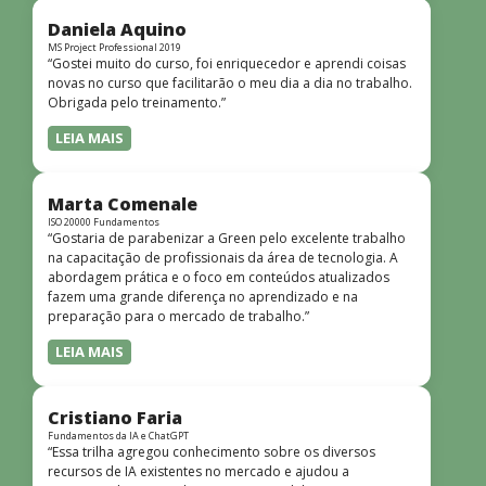
didática facilitou o aprendizado e tornou as aulas
dinâmicas e envolventes. Recomendo o curso para todos
Daniela Aquino
que desejam iniciar ou aprofundar seus conhecimentos em
MS Project Professional 2019
“Gostei muito do curso, foi enriquecedor e aprendi coisas
redes!”
novas no curso que facilitarão o meu dia a dia no trabalho.
Obrigada pelo treinamento.”
LEIA MAIS
Marta Comenale
ISO 20000 Fundamentos
“Gostaria de parabenizar a Green pelo excelente trabalho
na capacitação de profissionais da área de tecnologia. A
abordagem prática e o foco em conteúdos atualizados
fazem uma grande diferença no aprendizado e na
preparação para o mercado de trabalho.”
LEIA MAIS
Cristiano Faria
Fundamentos da IA e ChatGPT
“Essa trilha agregou conhecimento sobre os diversos
recursos de IA existentes no mercado e ajudou a