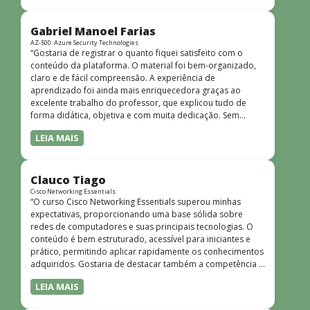
bem estruturado, claro e apresentado de forma
progressiva, o que facilita o entendimento mesmo para
quem não tem uma bagagem técnica muito avançada.”
Gabriel Manoel Farias
AZ-500: Azure Security Technologies
“Gostaria de registrar o quanto fiquei satisfeito com o
conteúdo da plataforma. O material foi bem-organizado,
claro e de fácil compreensão. A experiência de
aprendizado foi ainda mais enriquecedora graças ao
excelente trabalho do professor, que explicou tudo de
forma didática, objetiva e com muita dedicação. Sem
dúvida, foi uma jornada de muito aprendizado!”
LEIA MAIS
Clauco Tiago
Cisco Networking Essentials
“O curso Cisco Networking Essentials superou minhas
expectativas, proporcionando uma base sólida sobre
redes de computadores e suas principais tecnologias. O
conteúdo é bem estruturado, acessível para iniciantes e
prático, permitindo aplicar rapidamente os conhecimentos
adquiridos. Gostaria de destacar também a competência e
o conhecimento técnico do instrutor Peterson, que
LEIA MAIS
demonstrou total domínio do assunto e soube explicar
conceitos complexos de forma clara e objetiva. Sua