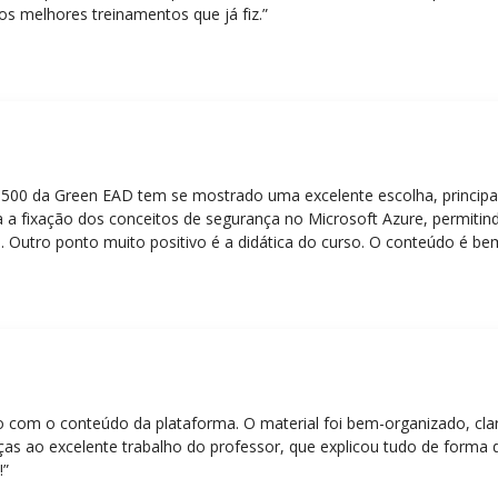
os melhores treinamentos que já fiz.”
Z-500 da Green EAD tem se mostrado uma excelente escolha, principa
 a fixação dos conceitos de segurança no Microsoft Azure, permitind
 Outro ponto muito positivo é a didática do curso. O conteúdo é be
 mesmo para quem não tem uma bagagem técnica muito avançada.”
eito com o conteúdo da plataforma. O material foi bem-organizado, cla
ças ao excelente trabalho do professor, que explicou tudo de forma 
!”