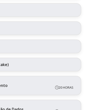
take)
ento
20 HORAS
ação de Dados