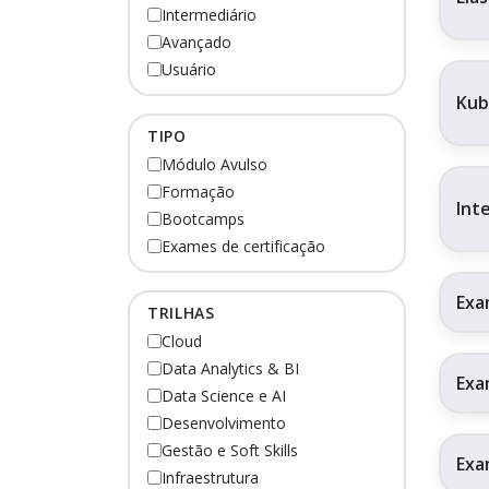
Intermediário
Avançado
Usuário
Kub
TIPO
Módulo Avulso
Formação
Int
Bootcamps
Exames de certificação
Exa
TRILHAS
Cloud
Data Analytics & BI
Exa
Data Science e AI
Desenvolvimento
Gestão e Soft Skills
Exa
Infraestrutura