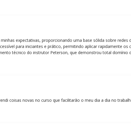
 minhas expectativas, proporcionando uma base sólida sobre redes 
essível para iniciantes e prático, permitindo aplicar rapidamente os
nto técnico do instrutor Peterson, que demonstrou total domínio d
ática facilitou o aprendizado e tornou as aulas dinâmicas e envolve
entos em redes!”
rendi coisas novas no curso que facilitarão o meu dia a dia no trabal