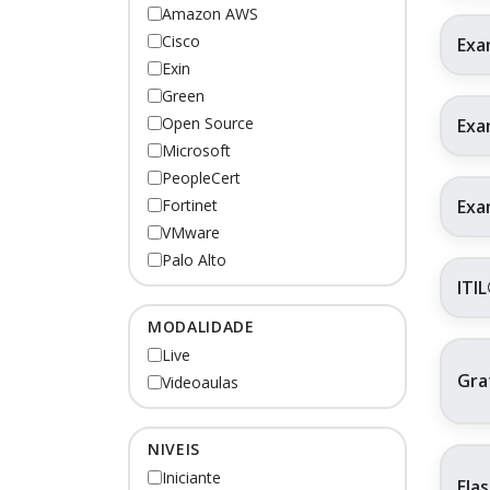
Amazon AWS
Cisco
Exa
Exin
Green
Open Source
Exa
Microsoft
PeopleCert
Exa
Fortinet
VMware
Palo Alto
ITI
MODALIDADE
Live
Gra
Videoaulas
NIVEIS
Iniciante
Ela