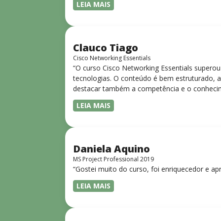
LEIA MAIS
Clauco Tiago
Cisco Networking Essentials
“O curso Cisco Networking Essentials superou
tecnologias. O conteúdo é bem estruturado, ac
destacar também a competência e o conhecime
complexos de forma clara e objetiva. Sua did
LEIA MAIS
desejam iniciar ou aprofundar seus conhecim
Daniela Aquino
MS Project Professional 2019
“Gostei muito do curso, foi enriquecedor e ap
LEIA MAIS