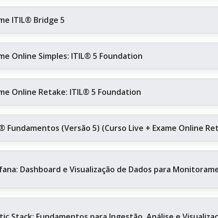
me ITIL® Bridge 5
me Online Simples: ITIL® 5 Foundation
me Online Retake: ITIL® 5 Foundation
L® Fundamentos (Versão 5) (Curso Live + Exame Online Re
fana: Dashboard e Visualização de Dados para Monitoram
stic Stack: Fundamentos para Ingestão, Análise e Visualiz