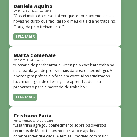
dinâmicas e envolventes. Recomendo o curso para todos
Daniela Aquino
que desejam iniciar ou aprofundar seus conhecimentos em
MS Project Professional 2019
“Gostei muito do curso, foi enriquecedor e aprendi coisas
redes!”
novas no curso que facilitarão o meu dia a dia no trabalho.
Obrigada pelo treinamento.”
LEIA MAIS
Marta Comenale
ISO 20000 Fundamentos
“Gostaria de parabenizar a Green pelo excelente trabalho
na capacitação de profissionais da área de tecnologia. A
abordagem prática e o foco em conteúdos atualizados
fazem uma grande diferença no aprendizado e na
preparação para o mercado de trabalho.”
LEIA MAIS
Cristiano Faria
Fundamentos da IA e ChatGPT
“Essa trilha agregou conhecimento sobre os diversos
recursos de IA existentes no mercado e ajudou a
compreender que cada IA tem seu modelo com maior