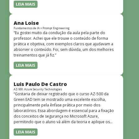
LEIA MAIS
Ana Loise
Fundamentos de IA + Prompt Engineering
“Eu gostei muito da condução da aula pela parte do
professor. Achei que ele trouxe o conteúdo de forma
prática e objetiva, com exemplos claros que ajudavam a
absorver o conteúdo. Foi, sem dúvida, um dos melhores
treinamentos que já fiz.”
LEIA MAIS
Luis Paulo De Castro
AZ-500: Azure Security Technologies
“Gostaria de deixar registrado que o curso AZ-500 da
Green EAD tem se mostrado uma excelente escolha,
principalmente pela ênfase prática por meio dos
laboratórios. Essa abordagem é essencial para a fixação
dos conceitos de segurança no Microsoft Azure,
permitindo que o aluno vá além da teoria e aplique os
conhecimentos em cenários reais e simulados. Outro
LEIA MAIS
ponto muito positivo é a didática do curso. O conteúdo é
bem estruturado, claro e apresentado de forma