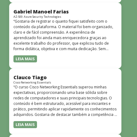
progressiva, o que facilita o entendimento mesmo para
quem não tem uma bagagem técnica muito avançada.”
Gabriel Manoel Farias
AZ-500: Azure Security Technologies
“Gostaria de registrar o quanto fiquei satisfeito com o
conteúdo da plataforma. O material foi bem-organizado,
claro e de fácil compreensão. A experiência de
aprendizado foi ainda mais enriquecedora graças ao
excelente trabalho do professor, que explicou tudo de
forma didática, objetiva e com muita dedicação. Sem
dúvida, foi uma jornada de muito aprendizado!”
LEIA MAIS
Clauco Tiago
Cisco Networking Essentials
“O curso Cisco Networking Essentials superou minhas
expectativas, proporcionando uma base sólida sobre
redes de computadores e suas principais tecnologias. O
conteúdo é bem estruturado, acessível para iniciantes e
prático, permitindo aplicar rapidamente os conhecimentos
adquiridos. Gostaria de destacar também a competência e
o conhecimento técnico do instrutor Peterson, que
LEIA MAIS
demonstrou total domínio do assunto e soube explicar
conceitos complexos de forma clara e objetiva. Sua
didática facilitou o aprendizado e tornou as aulas