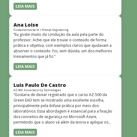
LEIA MAIS
Ana Loise
Fundamentos de IA + Prompt Engineering
“Eu gostei muito da condução da aula pela parte do
professor. Achei que ele trouxe o conteúdo de forma
prática e objetiva, com exemplos claros que ajudavam a
absorver o conteúdo. Foi, sem dúvida, um dos melhores
treinamentos que já fiz.”
LEIA MAIS
Luis Paulo De Castro
AZ-500: Azure Security Technologies
“Gostaria de deixar registrado que o curso AZ-500 da
Green EAD tem se mostrado uma excelente escolha,
principalmente pela ênfase prática por meio dos
laboratórios. Essa abordagem é essencial para a fixação
dos conceitos de segurança no Microsoft Azure,
permitindo que o aluno vá além da teoria e aplique os
conhecimentos em cenários reais e simulados. Outro
LEIA MAIS
ponto muito positivo é a didática do curso. O conteúdo é