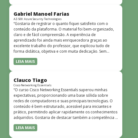
bem estruturado, claro e apresentado de forma
progressiva, o que facilita o entendimento mesmo para
quem não tem uma bagagem técnica muito avançada.”
Gabriel Manoel Farias
AZ-500: Azure Security Technologies
“Gostaria de registrar o quanto fiquei satisfeito com o
conteúdo da plataforma. O material foi bem-organizado,
claro e de fácil compreensão. A experiência de
aprendizado foi ainda mais enriquecedora graças ao
excelente trabalho do professor, que explicou tudo de
forma didática, objetiva e com muita dedicação. Sem
dúvida, foi uma jornada de muito aprendizado!”
LEIA MAIS
Clauco Tiago
Cisco Networking Essentials
“O curso Cisco Networking Essentials superou minhas
expectativas, proporcionando uma base sólida sobre
redes de computadores e suas principais tecnologias. O
conteúdo é bem estruturado, acessível para iniciantes e
prático, permitindo aplicar rapidamente os conhecimentos
adquiridos. Gostaria de destacar também a competência e
o conhecimento técnico do instrutor Peterson, que
LEIA MAIS
demonstrou total domínio do assunto e soube explicar
conceitos complexos de forma clara e objetiva. Sua