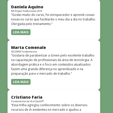
didática facilitou o aprendizado e tornou as aulas
dinâmicas e envolventes. Recomendo o curso para todos
Daniela Aquino
que desejam iniciar ou aprofundar seus conhecimentos em
MS Project Professional 2019
“Gostei muito do curso, foi enriquecedor e aprendi coisas
redes!”
novas no curso que facilitarão o meu dia a dia no trabalho.
Obrigada pelo treinamento.”
LEIA MAIS
Marta Comenale
ISO 20000 Fundamentos
“Gostaria de parabenizar a Green pelo excelente trabalho
na capacitação de profissionais da área de tecnologia. A
abordagem prática e o foco em conteúdos atualizados
fazem uma grande diferença no aprendizado e na
preparação para o mercado de trabalho.”
LEIA MAIS
Cristiano Faria
Fundamentos da IA e ChatGPT
“Essa trilha agregou conhecimento sobre os diversos
recursos de IA existentes no mercado e ajudou a