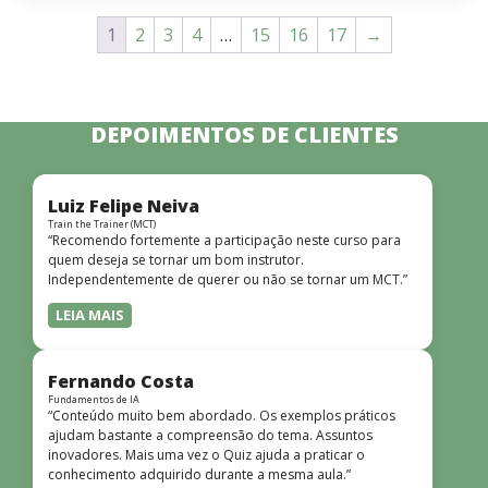
1
2
3
4
…
15
16
17
→
DEPOIMENTOS DE CLIENTES
Luiz Felipe Neiva
Train the Trainer (MCT)
“Recomendo fortemente a participação neste curso para
quem deseja se tornar um bom instrutor.
Independentemente de querer ou não se tornar um MCT.”
LEIA MAIS
Fernando Costa
Fundamentos de IA
“Conteúdo muito bem abordado. Os exemplos práticos
ajudam bastante a compreensão do tema. Assuntos
inovadores. Mais uma vez o Quiz ajuda a praticar o
conhecimento adquirido durante a mesma aula.”