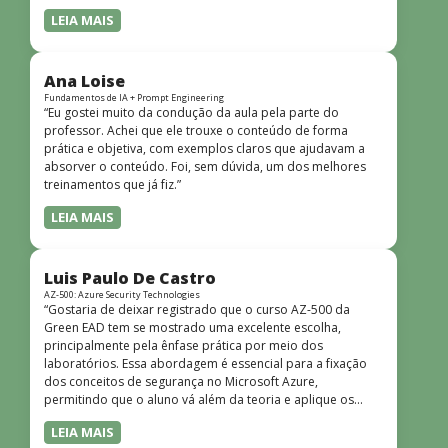
LEIA MAIS
Ana Loise
Fundamentos de IA + Prompt Engineering
“Eu gostei muito da condução da aula pela parte do
professor. Achei que ele trouxe o conteúdo de forma
prática e objetiva, com exemplos claros que ajudavam a
absorver o conteúdo. Foi, sem dúvida, um dos melhores
treinamentos que já fiz.”
LEIA MAIS
Luis Paulo De Castro
AZ-500: Azure Security Technologies
“Gostaria de deixar registrado que o curso AZ-500 da
Green EAD tem se mostrado uma excelente escolha,
principalmente pela ênfase prática por meio dos
laboratórios. Essa abordagem é essencial para a fixação
dos conceitos de segurança no Microsoft Azure,
permitindo que o aluno vá além da teoria e aplique os
conhecimentos em cenários reais e simulados. Outro
LEIA MAIS
ponto muito positivo é a didática do curso. O conteúdo é