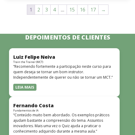
1
2
3
4
…
15
16
17
→
DEPOIMENTOS DE CLIENTES
Luiz Felipe Neiva
Train the Trainer (MCT)
“Recomendo fortemente a participação neste curso para
quem deseja se tornar um bom instrutor.
Independentemente de querer ou não se tornar um MCT.”
LEIA MAIS
Fernando Costa
Fundamentos de IA
“Conteúdo muito bem abordado. Os exemplos práticos
ajudam bastante a compreensão do tema. Assuntos
inovadores. Mais uma vez o Quiz ajuda a praticar o
conhecimento adquirido durante a mesma aula.”