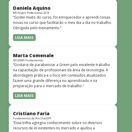
didática facilitou o aprendizado e tornou as aulas
dinâmicas e envolventes. Recomendo o curso para todos
Daniela Aquino
que desejam iniciar ou aprofundar seus conhecimentos em
MS Project Professional 2019
“Gostei muito do curso, foi enriquecedor e aprendi coisas
redes!”
novas no curso que facilitarão o meu dia a dia no trabalho.
Obrigada pelo treinamento.”
LEIA MAIS
Marta Comenale
ISO 20000 Fundamentos
“Gostaria de parabenizar a Green pelo excelente trabalho
na capacitação de profissionais da área de tecnologia. A
abordagem prática e o foco em conteúdos atualizados
fazem uma grande diferença no aprendizado e na
preparação para o mercado de trabalho.”
LEIA MAIS
Cristiano Faria
Fundamentos da IA e ChatGPT
“Essa trilha agregou conhecimento sobre os diversos
recursos de IA existentes no mercado e ajudou a