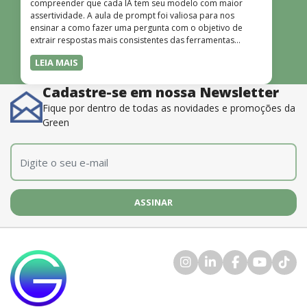
compreender que cada IA tem seu modelo com maior
assertividade. A aula de prompt foi valiosa para nos
ensinar a como fazer uma pergunta com o objetivo de
extrair respostas mais consistentes das ferramentas
disponíveis. O instrutor também é muito bom, além de
LEIA MAIS
dominar o conteúdo, possui uma didática que incentiva o
aprendizado.”
Cadastre-se em nossa Newsletter
Fique por dentro de todas as novidades e promoções da
Green
E-mail
*