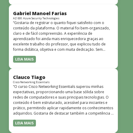
bem estruturado, claro e apresentado de forma
progressiva, o que facilita o entendimento mesmo para
quem não tem uma bagagem técnica muito avançada.”
Gabriel Manoel Farias
AZ-500: Azure Security Technologies
“Gostaria de registrar o quanto fiquei satisfeito com o
conteúdo da plataforma. O material foi bem-organizado,
claro e de fácil compreensão. A experiência de
aprendizado foi ainda mais enriquecedora graças ao
excelente trabalho do professor, que explicou tudo de
forma didática, objetiva e com muita dedicação. Sem
dúvida, foi uma jornada de muito aprendizado!”
LEIA MAIS
Clauco Tiago
Cisco Networking Essentials
“O curso Cisco Networking Essentials superou minhas
expectativas, proporcionando uma base sólida sobre
redes de computadores e suas principais tecnologias. O
conteúdo é bem estruturado, acessível para iniciantes e
prático, permitindo aplicar rapidamente os conhecimentos
adquiridos. Gostaria de destacar também a competência e
o conhecimento técnico do instrutor Peterson, que
LEIA MAIS
demonstrou total domínio do assunto e soube explicar
conceitos complexos de forma clara e objetiva. Sua