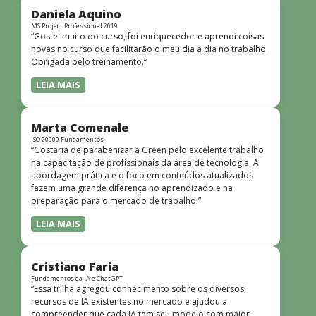
dinâmicas e envolventes. Recomendo o curso para todos
Daniela Aquino
que desejam iniciar ou aprofundar seus conhecimentos em
MS Project Professional 2019
“Gostei muito do curso, foi enriquecedor e aprendi coisas
redes!”
novas no curso que facilitarão o meu dia a dia no trabalho.
Obrigada pelo treinamento.”
LEIA MAIS
Marta Comenale
ISO 20000 Fundamentos
“Gostaria de parabenizar a Green pelo excelente trabalho
na capacitação de profissionais da área de tecnologia. A
abordagem prática e o foco em conteúdos atualizados
fazem uma grande diferença no aprendizado e na
preparação para o mercado de trabalho.”
LEIA MAIS
Cristiano Faria
Fundamentos da IA e ChatGPT
“Essa trilha agregou conhecimento sobre os diversos
recursos de IA existentes no mercado e ajudou a
compreender que cada IA tem seu modelo com maior