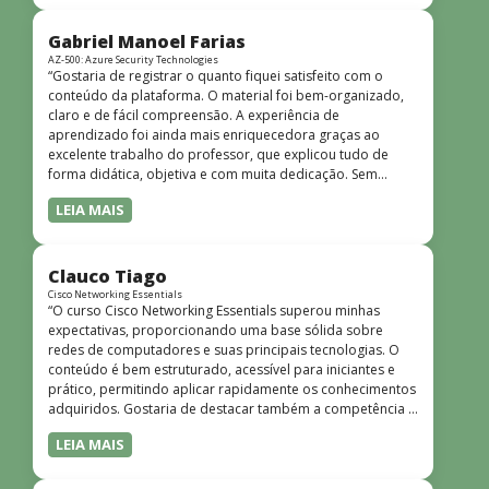
progressiva, o que facilita o entendimento mesmo para
quem não tem uma bagagem técnica muito avançada.”
Gabriel Manoel Farias
AZ-500: Azure Security Technologies
“Gostaria de registrar o quanto fiquei satisfeito com o
conteúdo da plataforma. O material foi bem-organizado,
claro e de fácil compreensão. A experiência de
aprendizado foi ainda mais enriquecedora graças ao
excelente trabalho do professor, que explicou tudo de
forma didática, objetiva e com muita dedicação. Sem
dúvida, foi uma jornada de muito aprendizado!”
LEIA MAIS
Clauco Tiago
Cisco Networking Essentials
“O curso Cisco Networking Essentials superou minhas
expectativas, proporcionando uma base sólida sobre
redes de computadores e suas principais tecnologias. O
conteúdo é bem estruturado, acessível para iniciantes e
prático, permitindo aplicar rapidamente os conhecimentos
adquiridos. Gostaria de destacar também a competência e
o conhecimento técnico do instrutor Peterson, que
LEIA MAIS
demonstrou total domínio do assunto e soube explicar
conceitos complexos de forma clara e objetiva. Sua
didática facilitou o aprendizado e tornou as aulas