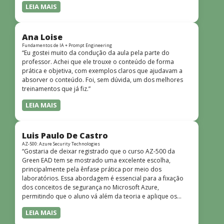
LEIA MAIS
Ana Loise
Fundamentos de IA + Prompt Engineering
“Eu gostei muito da condução da aula pela parte do
professor. Achei que ele trouxe o conteúdo de forma
prática e objetiva, com exemplos claros que ajudavam a
absorver o conteúdo. Foi, sem dúvida, um dos melhores
treinamentos que já fiz.”
LEIA MAIS
Luis Paulo De Castro
AZ-500: Azure Security Technologies
“Gostaria de deixar registrado que o curso AZ-500 da
Green EAD tem se mostrado uma excelente escolha,
principalmente pela ênfase prática por meio dos
laboratórios. Essa abordagem é essencial para a fixação
dos conceitos de segurança no Microsoft Azure,
permitindo que o aluno vá além da teoria e aplique os
conhecimentos em cenários reais e simulados. Outro
LEIA MAIS
ponto muito positivo é a didática do curso. O conteúdo é
bem estruturado, claro e apresentado de forma