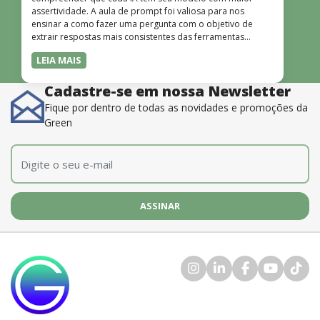
assertividade. A aula de prompt foi valiosa para nos
ensinar a como fazer uma pergunta com o objetivo de
extrair respostas mais consistentes das ferramentas
disponíveis. O instrutor também é muito bom, além de
LEIA MAIS
dominar o conteúdo, possui uma didática que incentiva o
aprendizado.”
Cadastre-se em nossa Newsletter
Fique por dentro de todas as novidades e promoções da
Green
E-mail
*