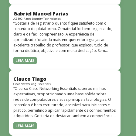
bem estruturado, claro e apresentado de forma
progressiva, o que facilita o entendimento mesmo para
quem não tem uma bagagem técnica muito avançada.”
Gabriel Manoel Farias
AZ-500: Azure Security Technologies
“Gostaria de registrar o quanto fiquei satisfeito com o
conteúdo da plataforma. O material foi bem-organizado,
claro e de fácil compreensão. A experiência de
aprendizado foi ainda mais enriquecedora graças ao
excelente trabalho do professor, que explicou tudo de
forma didática, objetiva e com muita dedicação. Sem
dúvida, foi uma jornada de muito aprendizado!”
LEIA MAIS
Clauco Tiago
Cisco Networking Essentials
“O curso Cisco Networking Essentials superou minhas
expectativas, proporcionando uma base sólida sobre
redes de computadores e suas principais tecnologias. O
conteúdo é bem estruturado, acessível para iniciantes e
prático, permitindo aplicar rapidamente os conhecimentos
adquiridos. Gostaria de destacar também a competência e
o conhecimento técnico do instrutor Peterson, que
LEIA MAIS
demonstrou total domínio do assunto e soube explicar
conceitos complexos de forma clara e objetiva. Sua