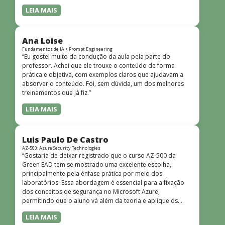
LEIA MAIS
Ana Loise
Fundamentos de IA + Prompt Engineering
“Eu gostei muito da condução da aula pela parte do
professor. Achei que ele trouxe o conteúdo de forma
prática e objetiva, com exemplos claros que ajudavam a
absorver o conteúdo. Foi, sem dúvida, um dos melhores
treinamentos que já fiz.”
LEIA MAIS
Luis Paulo De Castro
AZ-500: Azure Security Technologies
“Gostaria de deixar registrado que o curso AZ-500 da
Green EAD tem se mostrado uma excelente escolha,
principalmente pela ênfase prática por meio dos
laboratórios. Essa abordagem é essencial para a fixação
dos conceitos de segurança no Microsoft Azure,
permitindo que o aluno vá além da teoria e aplique os
conhecimentos em cenários reais e simulados. Outro
LEIA MAIS
ponto muito positivo é a didática do curso. O conteúdo é