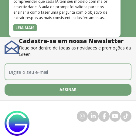
compreender que cada IA tem seu modelo com maior
assertividade. A aula de prompt foi valiosa para nos
ensinar a como fazer uma pergunta com o objetivo de
extrair respostas mais consistentes das ferramentas
disponíveis. O instrutor também é muito bom, além de
LEIA MAIS
dominar o conteúdo, possui uma didática que incentiva o
aprendizado.”
Cadastre-se em nossa Newsletter
Fique por dentro de todas as novidades e promoções da
Green
E-mail
*