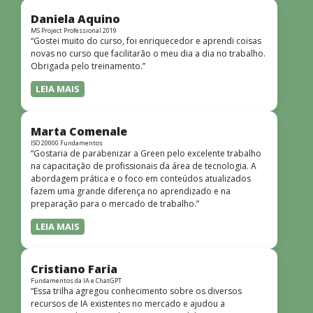
didática facilitou o aprendizado e tornou as aulas
dinâmicas e envolventes. Recomendo o curso para todos
Daniela Aquino
que desejam iniciar ou aprofundar seus conhecimentos em
MS Project Professional 2019
“Gostei muito do curso, foi enriquecedor e aprendi coisas
redes!”
novas no curso que facilitarão o meu dia a dia no trabalho.
Obrigada pelo treinamento.”
LEIA MAIS
Marta Comenale
ISO 20000 Fundamentos
“Gostaria de parabenizar a Green pelo excelente trabalho
na capacitação de profissionais da área de tecnologia. A
abordagem prática e o foco em conteúdos atualizados
fazem uma grande diferença no aprendizado e na
preparação para o mercado de trabalho.”
LEIA MAIS
Cristiano Faria
Fundamentos da IA e ChatGPT
“Essa trilha agregou conhecimento sobre os diversos
recursos de IA existentes no mercado e ajudou a