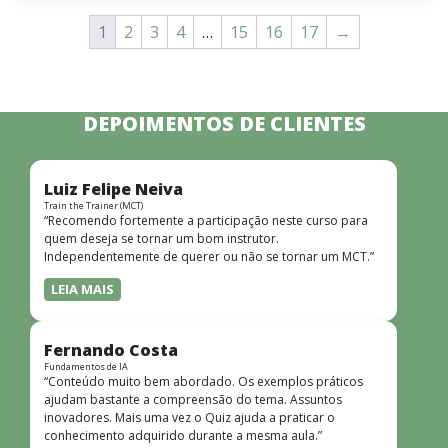
1
2
3
4
…
15
16
17
→
DEPOIMENTOS DE CLIENTES
Luiz Felipe Neiva
Train the Trainer (MCT)
“Recomendo fortemente a participação neste curso para
quem deseja se tornar um bom instrutor.
Independentemente de querer ou não se tornar um MCT.”
LEIA MAIS
Fernando Costa
Fundamentos de IA
“Conteúdo muito bem abordado. Os exemplos práticos
ajudam bastante a compreensão do tema. Assuntos
inovadores. Mais uma vez o Quiz ajuda a praticar o
conhecimento adquirido durante a mesma aula.”