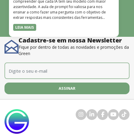
compreender que cada IA tem seu modelo com maior
assertividade. A aula de prompt foi valiosa para nos
ensinar a como fazer uma pergunta com o objetivo de
extrair respostas mais consistentes das ferramentas
disponíveis. O instrutor também é muito bom, além de
LEIA MAIS
dominar o conteúdo, possui uma didática que incentiva o
aprendizado.”
Cadastre-se em nossa Newsletter
Fique por dentro de todas as novidades e promoções da
Green
E-mail
*