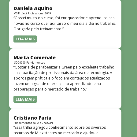
didática facilitou o aprendizado e tornou as aulas
dinâmicas e envolventes. Recomendo o curso para todos
Daniela Aquino
que desejam iniciar ou aprofundar seus conhecimentos em
MS Project Professional 2019
“Gostei muito do curso, foi enriquecedor e aprendi coisas
redes!”
novas no curso que facilitarão o meu dia a dia no trabalho.
Obrigada pelo treinamento.”
LEIA MAIS
Marta Comenale
ISO 20000 Fundamentos
“Gostaria de parabenizar a Green pelo excelente trabalho
na capacitação de profissionais da área de tecnologia. A
abordagem prática e o foco em conteúdos atualizados
fazem uma grande diferença no aprendizado e na
preparação para o mercado de trabalho.”
LEIA MAIS
Cristiano Faria
Fundamentos da IA e ChatGPT
“Essa trilha agregou conhecimento sobre os diversos
recursos de IA existentes no mercado e ajudou a