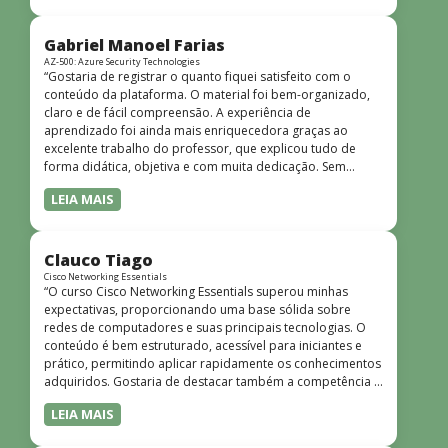
bem estruturado, claro e apresentado de forma
progressiva, o que facilita o entendimento mesmo para
quem não tem uma bagagem técnica muito avançada.”
Gabriel Manoel Farias
AZ-500: Azure Security Technologies
“Gostaria de registrar o quanto fiquei satisfeito com o
conteúdo da plataforma. O material foi bem-organizado,
claro e de fácil compreensão. A experiência de
aprendizado foi ainda mais enriquecedora graças ao
excelente trabalho do professor, que explicou tudo de
forma didática, objetiva e com muita dedicação. Sem
dúvida, foi uma jornada de muito aprendizado!”
LEIA MAIS
Clauco Tiago
Cisco Networking Essentials
“O curso Cisco Networking Essentials superou minhas
expectativas, proporcionando uma base sólida sobre
redes de computadores e suas principais tecnologias. O
conteúdo é bem estruturado, acessível para iniciantes e
prático, permitindo aplicar rapidamente os conhecimentos
adquiridos. Gostaria de destacar também a competência e
o conhecimento técnico do instrutor Peterson, que
LEIA MAIS
demonstrou total domínio do assunto e soube explicar
conceitos complexos de forma clara e objetiva. Sua