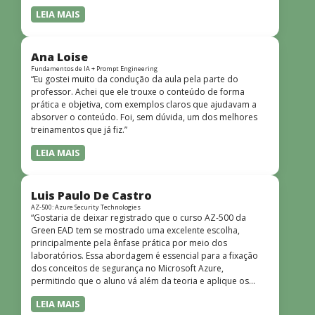
LEIA MAIS
Ana Loise
Fundamentos de IA + Prompt Engineering
“Eu gostei muito da condução da aula pela parte do
professor. Achei que ele trouxe o conteúdo de forma
prática e objetiva, com exemplos claros que ajudavam a
absorver o conteúdo. Foi, sem dúvida, um dos melhores
treinamentos que já fiz.”
LEIA MAIS
Luis Paulo De Castro
AZ-500: Azure Security Technologies
“Gostaria de deixar registrado que o curso AZ-500 da
Green EAD tem se mostrado uma excelente escolha,
principalmente pela ênfase prática por meio dos
laboratórios. Essa abordagem é essencial para a fixação
dos conceitos de segurança no Microsoft Azure,
permitindo que o aluno vá além da teoria e aplique os
conhecimentos em cenários reais e simulados. Outro
LEIA MAIS
ponto muito positivo é a didática do curso. O conteúdo é