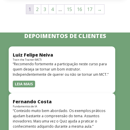
1
2
3
4
…
15
16
17
→
DEPOIMENTOS DE CLIENTES
Luiz Felipe Neiva
Train the Trainer (MCT)
“Recomendo fortemente a participação neste curso para
quem deseja se tornar um bom instrutor.
Independentemente de querer ou não se tornar um MCT.”
LEIA MAIS
Fernando Costa
Fundamentos de IA
“Conteúdo muito bem abordado. Os exemplos práticos
ajudam bastante a compreensão do tema. Assuntos
inovadores. Mais uma vez o Quiz ajuda a praticar o
conhecimento adquirido durante a mesma aula.”