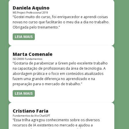
didática facilitou o aprendizado e tornou as aulas
dinâmicas e envolventes. Recomendo o curso para todos
Daniela Aquino
que desejam iniciar ou aprofundar seus conhecimentos em
MS Project Professional 2019
“Gostei muito do curso, foi enriquecedor e aprendi coisas
redes!”
novas no curso que facilitarão o meu dia a dia no trabalho.
Obrigada pelo treinamento.”
LEIA MAIS
Marta Comenale
ISO 20000 Fundamentos
“Gostaria de parabenizar a Green pelo excelente trabalho
na capacitação de profissionais da área de tecnologia. A
abordagem prática e o foco em conteúdos atualizados
fazem uma grande diferença no aprendizado e na
preparação para o mercado de trabalho.”
LEIA MAIS
Cristiano Faria
Fundamentos da IA e ChatGPT
“Essa trilha agregou conhecimento sobre os diversos
recursos de IA existentes no mercado e ajudou a