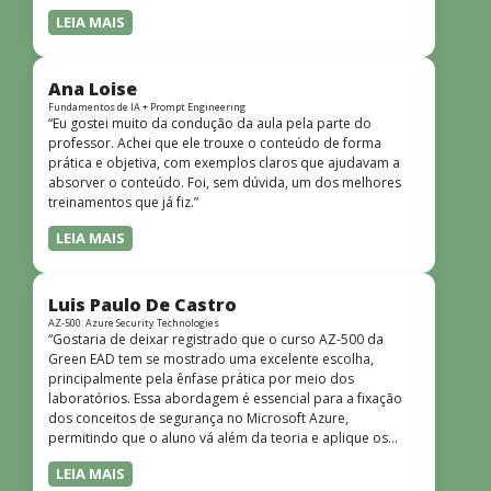
LEIA MAIS
Ana Loise
Fundamentos de IA + Prompt Engineering
“Eu gostei muito da condução da aula pela parte do
professor. Achei que ele trouxe o conteúdo de forma
prática e objetiva, com exemplos claros que ajudavam a
absorver o conteúdo. Foi, sem dúvida, um dos melhores
treinamentos que já fiz.”
LEIA MAIS
Luis Paulo De Castro
AZ-500: Azure Security Technologies
“Gostaria de deixar registrado que o curso AZ-500 da
Green EAD tem se mostrado uma excelente escolha,
principalmente pela ênfase prática por meio dos
laboratórios. Essa abordagem é essencial para a fixação
dos conceitos de segurança no Microsoft Azure,
permitindo que o aluno vá além da teoria e aplique os
conhecimentos em cenários reais e simulados. Outro
LEIA MAIS
ponto muito positivo é a didática do curso. O conteúdo é