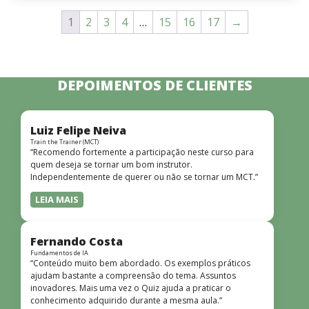
1
2
3
4
…
15
16
17
→
DEPOIMENTOS DE CLIENTES
Luiz Felipe Neiva
Train the Trainer (MCT)
“Recomendo fortemente a participação neste curso para
quem deseja se tornar um bom instrutor.
Independentemente de querer ou não se tornar um MCT.”
LEIA MAIS
Fernando Costa
Fundamentos de IA
“Conteúdo muito bem abordado. Os exemplos práticos
ajudam bastante a compreensão do tema. Assuntos
inovadores. Mais uma vez o Quiz ajuda a praticar o
conhecimento adquirido durante a mesma aula.”