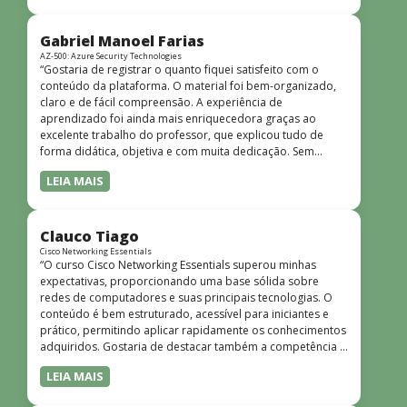
bem estruturado, claro e apresentado de forma
progressiva, o que facilita o entendimento mesmo para
quem não tem uma bagagem técnica muito avançada.”
Gabriel Manoel Farias
AZ-500: Azure Security Technologies
“Gostaria de registrar o quanto fiquei satisfeito com o
conteúdo da plataforma. O material foi bem-organizado,
claro e de fácil compreensão. A experiência de
aprendizado foi ainda mais enriquecedora graças ao
excelente trabalho do professor, que explicou tudo de
forma didática, objetiva e com muita dedicação. Sem
dúvida, foi uma jornada de muito aprendizado!”
LEIA MAIS
Clauco Tiago
Cisco Networking Essentials
“O curso Cisco Networking Essentials superou minhas
expectativas, proporcionando uma base sólida sobre
redes de computadores e suas principais tecnologias. O
conteúdo é bem estruturado, acessível para iniciantes e
prático, permitindo aplicar rapidamente os conhecimentos
adquiridos. Gostaria de destacar também a competência e
o conhecimento técnico do instrutor Peterson, que
LEIA MAIS
demonstrou total domínio do assunto e soube explicar
conceitos complexos de forma clara e objetiva. Sua