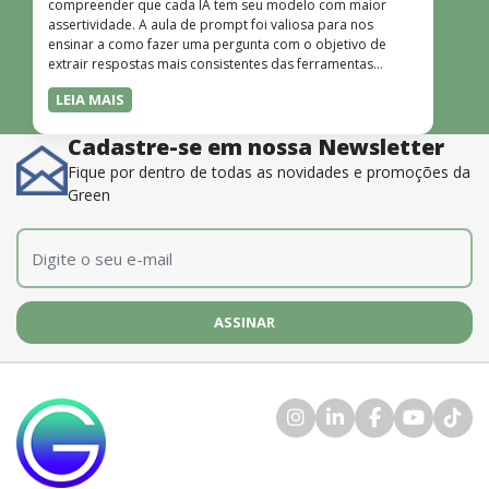
compreender que cada IA tem seu modelo com maior
assertividade. A aula de prompt foi valiosa para nos
ensinar a como fazer uma pergunta com o objetivo de
extrair respostas mais consistentes das ferramentas
disponíveis. O instrutor também é muito bom, além de
LEIA MAIS
dominar o conteúdo, possui uma didática que incentiva o
aprendizado.”
Cadastre-se em nossa Newsletter
Fique por dentro de todas as novidades e promoções da
Green
E-mail
*