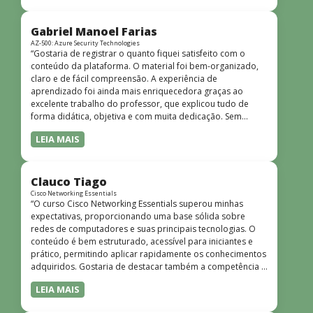
bem estruturado, claro e apresentado de forma
progressiva, o que facilita o entendimento mesmo para
quem não tem uma bagagem técnica muito avançada.”
Gabriel Manoel Farias
AZ-500: Azure Security Technologies
“Gostaria de registrar o quanto fiquei satisfeito com o
conteúdo da plataforma. O material foi bem-organizado,
claro e de fácil compreensão. A experiência de
aprendizado foi ainda mais enriquecedora graças ao
excelente trabalho do professor, que explicou tudo de
forma didática, objetiva e com muita dedicação. Sem
dúvida, foi uma jornada de muito aprendizado!”
LEIA MAIS
Clauco Tiago
Cisco Networking Essentials
“O curso Cisco Networking Essentials superou minhas
expectativas, proporcionando uma base sólida sobre
redes de computadores e suas principais tecnologias. O
conteúdo é bem estruturado, acessível para iniciantes e
prático, permitindo aplicar rapidamente os conhecimentos
adquiridos. Gostaria de destacar também a competência e
o conhecimento técnico do instrutor Peterson, que
LEIA MAIS
demonstrou total domínio do assunto e soube explicar
conceitos complexos de forma clara e objetiva. Sua