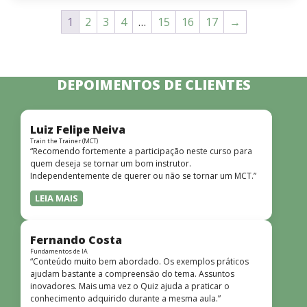
1
2
3
4
…
15
16
17
→
DEPOIMENTOS DE CLIENTES
Luiz Felipe Neiva
Train the Trainer (MCT)
“Recomendo fortemente a participação neste curso para
quem deseja se tornar um bom instrutor.
Independentemente de querer ou não se tornar um MCT.”
LEIA MAIS
Fernando Costa
Fundamentos de IA
“Conteúdo muito bem abordado. Os exemplos práticos
ajudam bastante a compreensão do tema. Assuntos
inovadores. Mais uma vez o Quiz ajuda a praticar o
conhecimento adquirido durante a mesma aula.”