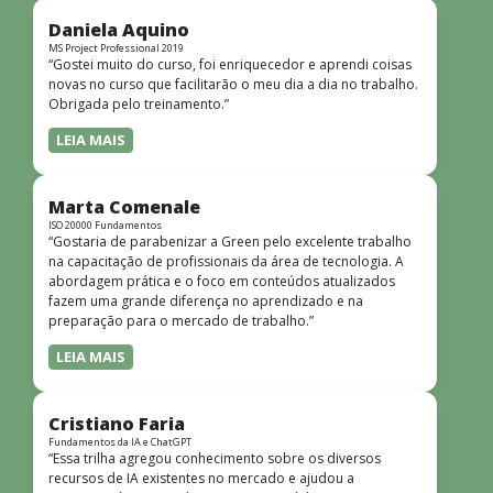
didática facilitou o aprendizado e tornou as aulas
dinâmicas e envolventes. Recomendo o curso para todos
Daniela Aquino
que desejam iniciar ou aprofundar seus conhecimentos em
MS Project Professional 2019
“Gostei muito do curso, foi enriquecedor e aprendi coisas
redes!”
novas no curso que facilitarão o meu dia a dia no trabalho.
Obrigada pelo treinamento.”
LEIA MAIS
Marta Comenale
ISO 20000 Fundamentos
“Gostaria de parabenizar a Green pelo excelente trabalho
na capacitação de profissionais da área de tecnologia. A
abordagem prática e o foco em conteúdos atualizados
fazem uma grande diferença no aprendizado e na
preparação para o mercado de trabalho.”
LEIA MAIS
Cristiano Faria
Fundamentos da IA e ChatGPT
“Essa trilha agregou conhecimento sobre os diversos
recursos de IA existentes no mercado e ajudou a