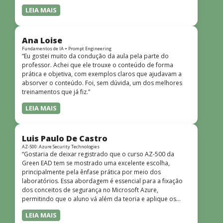
LEIA MAIS
Ana Loise
Fundamentos de IA + Prompt Engineering
“Eu gostei muito da condução da aula pela parte do
professor. Achei que ele trouxe o conteúdo de forma
prática e objetiva, com exemplos claros que ajudavam a
absorver o conteúdo. Foi, sem dúvida, um dos melhores
treinamentos que já fiz.”
LEIA MAIS
Luis Paulo De Castro
AZ-500: Azure Security Technologies
“Gostaria de deixar registrado que o curso AZ-500 da
Green EAD tem se mostrado uma excelente escolha,
principalmente pela ênfase prática por meio dos
laboratórios. Essa abordagem é essencial para a fixação
dos conceitos de segurança no Microsoft Azure,
permitindo que o aluno vá além da teoria e aplique os
conhecimentos em cenários reais e simulados. Outro
LEIA MAIS
ponto muito positivo é a didática do curso. O conteúdo é