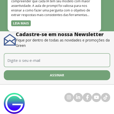
compreender que cada IA tem seu modelo com maior
assertividade. A aula de prompt foi valiosa para nos
ensinar a como fazer uma pergunta com o objetivo de
extrair respostas mais consistentes das ferramentas
disponíveis. O instrutor também é muito bom, além de
LEIA MAIS
dominar o conteúdo, possui uma didática que incentiva o
aprendizado.”
Cadastre-se em nossa Newsletter
Fique por dentro de todas as novidades e promoções da
Green
E-mail
*