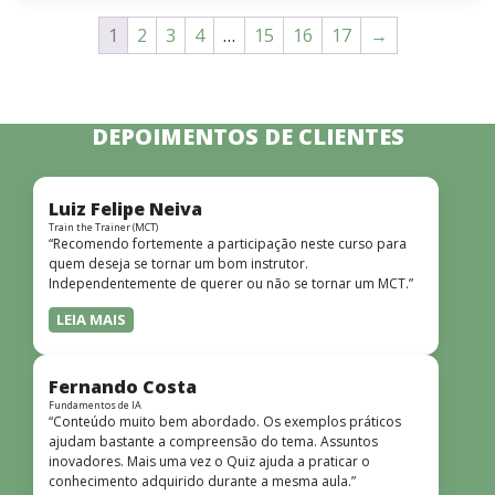
1
2
3
4
…
15
16
17
→
DEPOIMENTOS DE CLIENTES
Luiz Felipe Neiva
Train the Trainer (MCT)
“Recomendo fortemente a participação neste curso para
quem deseja se tornar um bom instrutor.
Independentemente de querer ou não se tornar um MCT.”
LEIA MAIS
Fernando Costa
Fundamentos de IA
“Conteúdo muito bem abordado. Os exemplos práticos
ajudam bastante a compreensão do tema. Assuntos
inovadores. Mais uma vez o Quiz ajuda a praticar o
conhecimento adquirido durante a mesma aula.”