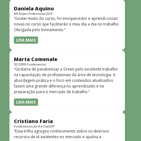
didática facilitou o aprendizado e tornou as aulas
dinâmicas e envolventes. Recomendo o curso para todos
Daniela Aquino
que desejam iniciar ou aprofundar seus conhecimentos em
MS Project Professional 2019
“Gostei muito do curso, foi enriquecedor e aprendi coisas
redes!”
novas no curso que facilitarão o meu dia a dia no trabalho.
Obrigada pelo treinamento.”
LEIA MAIS
Marta Comenale
ISO 20000 Fundamentos
“Gostaria de parabenizar a Green pelo excelente trabalho
na capacitação de profissionais da área de tecnologia. A
abordagem prática e o foco em conteúdos atualizados
fazem uma grande diferença no aprendizado e na
preparação para o mercado de trabalho.”
LEIA MAIS
Cristiano Faria
Fundamentos da IA e ChatGPT
“Essa trilha agregou conhecimento sobre os diversos
recursos de IA existentes no mercado e ajudou a