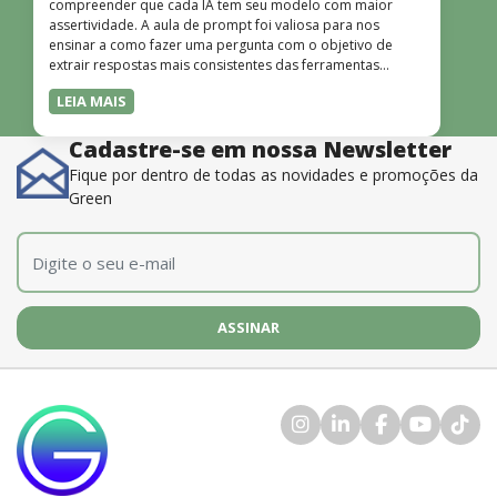
compreender que cada IA tem seu modelo com maior
assertividade. A aula de prompt foi valiosa para nos
ensinar a como fazer uma pergunta com o objetivo de
extrair respostas mais consistentes das ferramentas
disponíveis. O instrutor também é muito bom, além de
LEIA MAIS
dominar o conteúdo, possui uma didática que incentiva o
aprendizado.”
Cadastre-se em nossa Newsletter
Fique por dentro de todas as novidades e promoções da
Green
E-mail
*