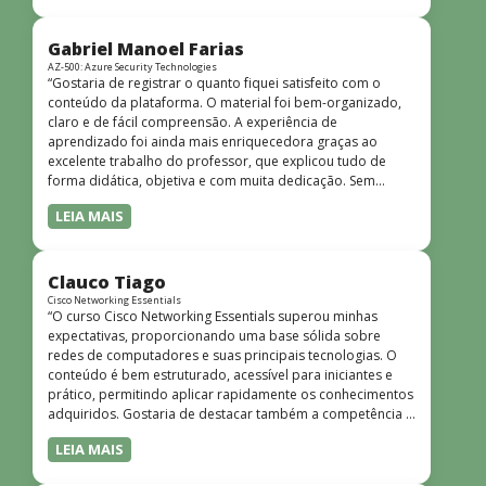
bem estruturado, claro e apresentado de forma
progressiva, o que facilita o entendimento mesmo para
quem não tem uma bagagem técnica muito avançada.”
Gabriel Manoel Farias
AZ-500: Azure Security Technologies
“Gostaria de registrar o quanto fiquei satisfeito com o
conteúdo da plataforma. O material foi bem-organizado,
claro e de fácil compreensão. A experiência de
aprendizado foi ainda mais enriquecedora graças ao
excelente trabalho do professor, que explicou tudo de
forma didática, objetiva e com muita dedicação. Sem
dúvida, foi uma jornada de muito aprendizado!”
LEIA MAIS
Clauco Tiago
Cisco Networking Essentials
“O curso Cisco Networking Essentials superou minhas
expectativas, proporcionando uma base sólida sobre
redes de computadores e suas principais tecnologias. O
conteúdo é bem estruturado, acessível para iniciantes e
prático, permitindo aplicar rapidamente os conhecimentos
adquiridos. Gostaria de destacar também a competência e
o conhecimento técnico do instrutor Peterson, que
LEIA MAIS
demonstrou total domínio do assunto e soube explicar
conceitos complexos de forma clara e objetiva. Sua