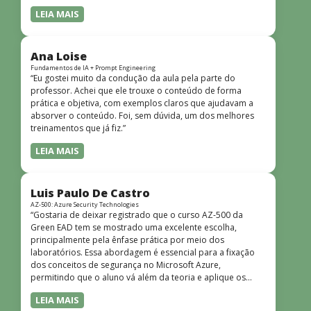
LEIA MAIS
Ana Loise
Fundamentos de IA + Prompt Engineering
“Eu gostei muito da condução da aula pela parte do
professor. Achei que ele trouxe o conteúdo de forma
prática e objetiva, com exemplos claros que ajudavam a
absorver o conteúdo. Foi, sem dúvida, um dos melhores
treinamentos que já fiz.”
LEIA MAIS
Luis Paulo De Castro
AZ-500: Azure Security Technologies
“Gostaria de deixar registrado que o curso AZ-500 da
Green EAD tem se mostrado uma excelente escolha,
principalmente pela ênfase prática por meio dos
laboratórios. Essa abordagem é essencial para a fixação
dos conceitos de segurança no Microsoft Azure,
permitindo que o aluno vá além da teoria e aplique os
conhecimentos em cenários reais e simulados. Outro
LEIA MAIS
ponto muito positivo é a didática do curso. O conteúdo é