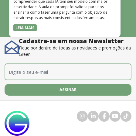
compreender que cada IA tem seu modelo com maior
assertividade. A aula de prompt foi valiosa para nos
ensinar a como fazer uma pergunta com o objetivo de
extrair respostas mais consistentes das ferramentas
disponíveis. O instrutor também é muito bom, além de
LEIA MAIS
dominar o conteúdo, possui uma didática que incentiva o
aprendizado.”
Cadastre-se em nossa Newsletter
Fique por dentro de todas as novidades e promoções da
Green
E-mail
*