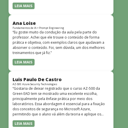
LEIA MAIS
Ana Loise
Fundamentos de IA + Prompt Engineering
“Eu gostei muito da condução da aula pela parte do
professor. Achei que ele trouxe o conteúdo de forma
prática e objetiva, com exemplos claros que ajudavam a
absorver o conteúdo. Foi, sem dúvida, um dos melhores
treinamentos que já fiz.”
LEIA MAIS
Luis Paulo De Castro
AZ-500: Azure Security Technologies
“Gostaria de deixar registrado que o curso AZ-500 da
Green EAD tem se mostrado uma excelente escolha,
principalmente pela ênfase prática por meio dos
laboratórios. Essa abordagem é essencial para a fixação
dos conceitos de segurança no Microsoft Azure,
permitindo que o aluno vá além da teoria e aplique os
conhecimentos em cenários reais e simulados. Outro
LEIA MAIS
ponto muito positivo é a didática do curso. O conteúdo é