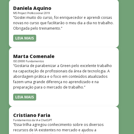
didática facilitou o aprendizado e tornou as aulas
dinâmicas e envolventes. Recomendo o curso para todos
Daniela Aquino
que desejam iniciar ou aprofundar seus conhecimentos em
MS Project Professional 2019
“Gostei muito do curso, foi enriquecedor e aprendi coisas
redes!”
novas no curso que facilitarão o meu dia a dia no trabalho.
Obrigada pelo treinamento.”
LEIA MAIS
Marta Comenale
ISO 20000 Fundamentos
“Gostaria de parabenizar a Green pelo excelente trabalho
na capacitação de profissionais da área de tecnologia. A
abordagem prática e o foco em conteúdos atualizados
fazem uma grande diferença no aprendizado e na
preparação para o mercado de trabalho.”
LEIA MAIS
Cristiano Faria
Fundamentos da IA e ChatGPT
“Essa trilha agregou conhecimento sobre os diversos
recursos de IA existentes no mercado e ajudou a