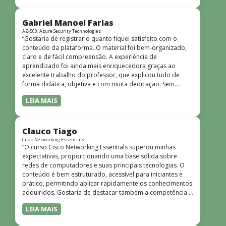
bem estruturado, claro e apresentado de forma
progressiva, o que facilita o entendimento mesmo para
quem não tem uma bagagem técnica muito avançada.”
Gabriel Manoel Farias
AZ-500: Azure Security Technologies
“Gostaria de registrar o quanto fiquei satisfeito com o
conteúdo da plataforma. O material foi bem-organizado,
claro e de fácil compreensão. A experiência de
aprendizado foi ainda mais enriquecedora graças ao
excelente trabalho do professor, que explicou tudo de
forma didática, objetiva e com muita dedicação. Sem
dúvida, foi uma jornada de muito aprendizado!”
LEIA MAIS
Clauco Tiago
Cisco Networking Essentials
“O curso Cisco Networking Essentials superou minhas
expectativas, proporcionando uma base sólida sobre
redes de computadores e suas principais tecnologias. O
conteúdo é bem estruturado, acessível para iniciantes e
prático, permitindo aplicar rapidamente os conhecimentos
adquiridos. Gostaria de destacar também a competência e
o conhecimento técnico do instrutor Peterson, que
LEIA MAIS
demonstrou total domínio do assunto e soube explicar
conceitos complexos de forma clara e objetiva. Sua