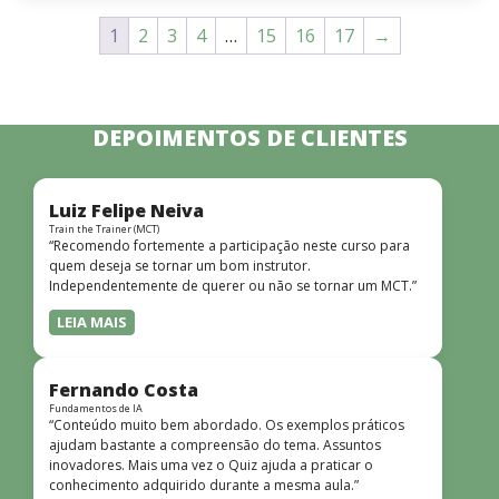
1
2
3
4
…
15
16
17
→
DEPOIMENTOS DE CLIENTES
Luiz Felipe Neiva
Train the Trainer (MCT)
“Recomendo fortemente a participação neste curso para
quem deseja se tornar um bom instrutor.
Independentemente de querer ou não se tornar um MCT.”
LEIA MAIS
Fernando Costa
Fundamentos de IA
“Conteúdo muito bem abordado. Os exemplos práticos
ajudam bastante a compreensão do tema. Assuntos
inovadores. Mais uma vez o Quiz ajuda a praticar o
conhecimento adquirido durante a mesma aula.”