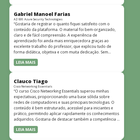
bem estruturado, claro e apresentado de forma
progressiva, o que facilita o entendimento mesmo para
quem não tem uma bagagem técnica muito avançada.”
Gabriel Manoel Farias
AZ-500: Azure Security Technologies
“Gostaria de registrar o quanto fiquei satisfeito com o
conteúdo da plataforma. O material foi bem-organizado,
claro e de fácil compreensão. A experiência de
aprendizado foi ainda mais enriquecedora graças ao
excelente trabalho do professor, que explicou tudo de
forma didática, objetiva e com muita dedicação. Sem
dúvida, foi uma jornada de muito aprendizado!”
LEIA MAIS
Clauco Tiago
Cisco Networking Essentials
“O curso Cisco Networking Essentials superou minhas
expectativas, proporcionando uma base sólida sobre
redes de computadores e suas principais tecnologias. O
conteúdo é bem estruturado, acessível para iniciantes e
prático, permitindo aplicar rapidamente os conhecimentos
adquiridos. Gostaria de destacar também a competência e
o conhecimento técnico do instrutor Peterson, que
LEIA MAIS
demonstrou total domínio do assunto e soube explicar
conceitos complexos de forma clara e objetiva. Sua