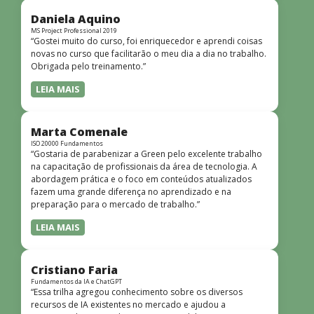
didática facilitou o aprendizado e tornou as aulas
dinâmicas e envolventes. Recomendo o curso para todos
Daniela Aquino
que desejam iniciar ou aprofundar seus conhecimentos em
MS Project Professional 2019
“Gostei muito do curso, foi enriquecedor e aprendi coisas
redes!”
novas no curso que facilitarão o meu dia a dia no trabalho.
Obrigada pelo treinamento.”
LEIA MAIS
Marta Comenale
ISO 20000 Fundamentos
“Gostaria de parabenizar a Green pelo excelente trabalho
na capacitação de profissionais da área de tecnologia. A
abordagem prática e o foco em conteúdos atualizados
fazem uma grande diferença no aprendizado e na
preparação para o mercado de trabalho.”
LEIA MAIS
Cristiano Faria
Fundamentos da IA e ChatGPT
“Essa trilha agregou conhecimento sobre os diversos
recursos de IA existentes no mercado e ajudou a