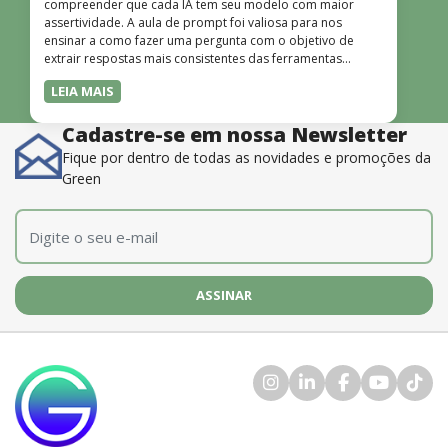
compreender que cada IA tem seu modelo com maior
assertividade. A aula de prompt foi valiosa para nos
ensinar a como fazer uma pergunta com o objetivo de
extrair respostas mais consistentes das ferramentas
disponíveis. O instrutor também é muito bom, além de
LEIA MAIS
dominar o conteúdo, possui uma didática que incentiva o
aprendizado.”
Cadastre-se em nossa Newsletter
Fique por dentro de todas as novidades e promoções da
Green
E-mail
*