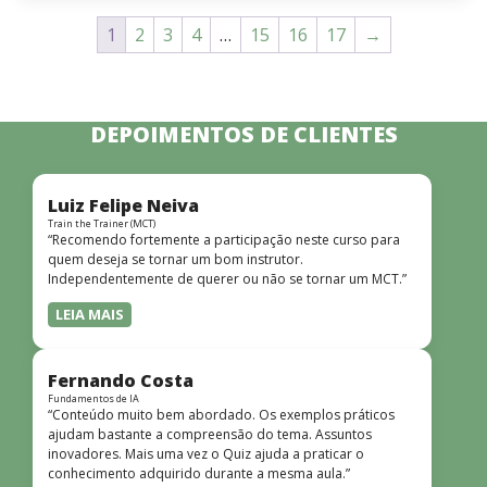
1
2
3
4
…
15
16
17
→
DEPOIMENTOS DE CLIENTES
Luiz Felipe Neiva
Train the Trainer (MCT)
“Recomendo fortemente a participação neste curso para
quem deseja se tornar um bom instrutor.
Independentemente de querer ou não se tornar um MCT.”
LEIA MAIS
Fernando Costa
Fundamentos de IA
“Conteúdo muito bem abordado. Os exemplos práticos
ajudam bastante a compreensão do tema. Assuntos
inovadores. Mais uma vez o Quiz ajuda a praticar o
conhecimento adquirido durante a mesma aula.”