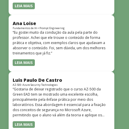
LEIA MAIS
Ana Loise
Fundamentos de IA + Prompt Engineering
“Eu gostei muito da condução da aula pela parte do
professor. Achei que ele trouxe o conteúdo de forma
prática e objetiva, com exemplos claros que ajudavam a
absorver o conteúdo. Foi, sem dúvida, um dos melhores
treinamentos que já fiz.”
LEIA MAIS
Luis Paulo De Castro
AZ-500: Azure Security Technologies
“Gostaria de deixar registrado que o curso AZ-500 da
Green EAD tem se mostrado uma excelente escolha,
principalmente pela ênfase prática por meio dos
laboratórios. Essa abordagem é essencial para a fixação
dos conceitos de segurança no Microsoft Azure,
permitindo que o aluno vá além da teoria e aplique os
conhecimentos em cenários reais e simulados. Outro
LEIA MAIS
ponto muito positivo é a didática do curso. O conteúdo é