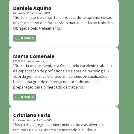
didática facilitou o aprendizado e tornou as aulas
dinâmicas e envolventes. Recomendo o curso para todos
Daniela Aquino
que desejam iniciar ou aprofundar seus conhecimentos em
MS Project Professional 2019
“Gostei muito do curso, foi enriquecedor e aprendi coisas
redes!”
novas no curso que facilitarão o meu dia a dia no trabalho.
Obrigada pelo treinamento.”
LEIA MAIS
Marta Comenale
ISO 20000 Fundamentos
“Gostaria de parabenizar a Green pelo excelente trabalho
na capacitação de profissionais da área de tecnologia. A
abordagem prática e o foco em conteúdos atualizados
fazem uma grande diferença no aprendizado e na
preparação para o mercado de trabalho.”
LEIA MAIS
Cristiano Faria
Fundamentos da IA e ChatGPT
“Essa trilha agregou conhecimento sobre os diversos
recursos de IA existentes no mercado e ajudou a