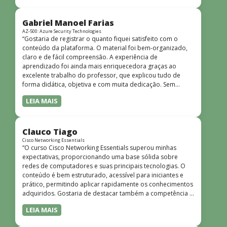
bem estruturado, claro e apresentado de forma
progressiva, o que facilita o entendimento mesmo para
quem não tem uma bagagem técnica muito avançada.”
Gabriel Manoel Farias
AZ-500: Azure Security Technologies
“Gostaria de registrar o quanto fiquei satisfeito com o
conteúdo da plataforma. O material foi bem-organizado,
claro e de fácil compreensão. A experiência de
aprendizado foi ainda mais enriquecedora graças ao
excelente trabalho do professor, que explicou tudo de
forma didática, objetiva e com muita dedicação. Sem
dúvida, foi uma jornada de muito aprendizado!”
LEIA MAIS
Clauco Tiago
Cisco Networking Essentials
“O curso Cisco Networking Essentials superou minhas
expectativas, proporcionando uma base sólida sobre
redes de computadores e suas principais tecnologias. O
conteúdo é bem estruturado, acessível para iniciantes e
prático, permitindo aplicar rapidamente os conhecimentos
adquiridos. Gostaria de destacar também a competência e
o conhecimento técnico do instrutor Peterson, que
LEIA MAIS
demonstrou total domínio do assunto e soube explicar
conceitos complexos de forma clara e objetiva. Sua