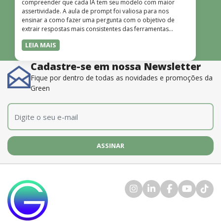
compreender que cada IA tem seu modelo com maior
assertividade. A aula de prompt foi valiosa para nos
ensinar a como fazer uma pergunta com o objetivo de
extrair respostas mais consistentes das ferramentas
disponíveis. O instrutor também é muito bom, além de
LEIA MAIS
dominar o conteúdo, possui uma didática que incentiva o
aprendizado.”
Cadastre-se em nossa Newsletter
Fique por dentro de todas as novidades e promoções da
Green
E-mail
*