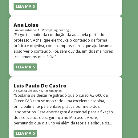
LEIA MAIS
Ana Loise
Fundamentos de IA + Prompt Engineering
“Eu gostei muito da condução da aula pela parte do
professor. Achei que ele trouxe o conteúdo de forma
prática e objetiva, com exemplos claros que ajudavam a
absorver o conteúdo. Foi, sem dúvida, um dos melhores
treinamentos que já fiz.”
LEIA MAIS
Luis Paulo De Castro
AZ-500: Azure Security Technologies
“Gostaria de deixar registrado que o curso AZ-500 da
Green EAD tem se mostrado uma excelente escolha,
principalmente pela ênfase prática por meio dos
laboratórios. Essa abordagem é essencial para a fixação
dos conceitos de segurança no Microsoft Azure,
permitindo que o aluno vá além da teoria e aplique os
conhecimentos em cenários reais e simulados. Outro
LEIA MAIS
ponto muito positivo é a didática do curso. O conteúdo é