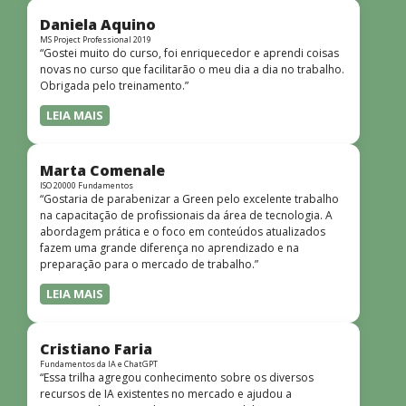
didática facilitou o aprendizado e tornou as aulas
dinâmicas e envolventes. Recomendo o curso para todos
Daniela Aquino
que desejam iniciar ou aprofundar seus conhecimentos em
MS Project Professional 2019
“Gostei muito do curso, foi enriquecedor e aprendi coisas
redes!”
novas no curso que facilitarão o meu dia a dia no trabalho.
Obrigada pelo treinamento.”
LEIA MAIS
Marta Comenale
ISO 20000 Fundamentos
“Gostaria de parabenizar a Green pelo excelente trabalho
na capacitação de profissionais da área de tecnologia. A
abordagem prática e o foco em conteúdos atualizados
fazem uma grande diferença no aprendizado e na
preparação para o mercado de trabalho.”
LEIA MAIS
Cristiano Faria
Fundamentos da IA e ChatGPT
“Essa trilha agregou conhecimento sobre os diversos
recursos de IA existentes no mercado e ajudou a