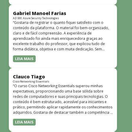
bem estruturado, claro e apresentado de forma
progressiva, o que facilita o entendimento mesmo para
quem não tem uma bagagem técnica muito avançada.”
Gabriel Manoel Farias
AZ-500: Azure Security Technologies
“Gostaria de registrar o quanto fiquei satisfeito com o
conteúdo da plataforma. O material foi bem-organizado,
claro e de fácil compreensão. A experiência de
aprendizado foi ainda mais enriquecedora graças ao
excelente trabalho do professor, que explicou tudo de
forma didática, objetiva e com muita dedicação. Sem
dúvida, foi uma jornada de muito aprendizado!”
LEIA MAIS
Clauco Tiago
Cisco Networking Essentials
“O curso Cisco Networking Essentials superou minhas
expectativas, proporcionando uma base sólida sobre
redes de computadores e suas principais tecnologias. O
conteúdo é bem estruturado, acessível para iniciantes e
prático, permitindo aplicar rapidamente os conhecimentos
adquiridos. Gostaria de destacar também a competência e
o conhecimento técnico do instrutor Peterson, que
LEIA MAIS
demonstrou total domínio do assunto e soube explicar
conceitos complexos de forma clara e objetiva. Sua