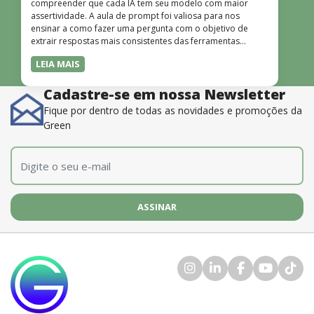
compreender que cada IA tem seu modelo com maior
assertividade. A aula de prompt foi valiosa para nos
ensinar a como fazer uma pergunta com o objetivo de
extrair respostas mais consistentes das ferramentas
disponíveis. O instrutor também é muito bom, além de
LEIA MAIS
dominar o conteúdo, possui uma didática que incentiva o
aprendizado.”
Cadastre-se em nossa Newsletter
Fique por dentro de todas as novidades e promoções da
Green
E-mail
*