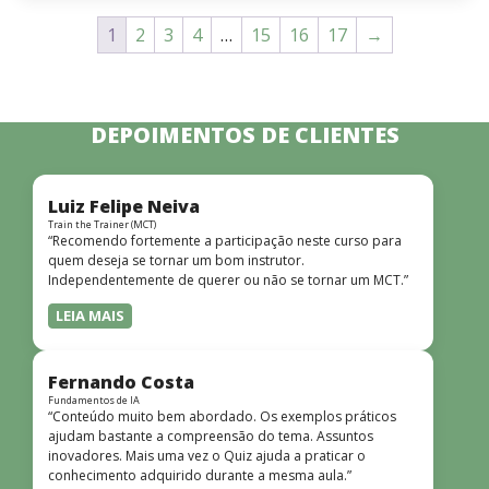
1
2
3
4
…
15
16
17
→
DEPOIMENTOS DE CLIENTES
Luiz Felipe Neiva
Train the Trainer (MCT)
“Recomendo fortemente a participação neste curso para
quem deseja se tornar um bom instrutor.
Independentemente de querer ou não se tornar um MCT.”
LEIA MAIS
Fernando Costa
Fundamentos de IA
“Conteúdo muito bem abordado. Os exemplos práticos
ajudam bastante a compreensão do tema. Assuntos
inovadores. Mais uma vez o Quiz ajuda a praticar o
conhecimento adquirido durante a mesma aula.”