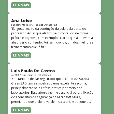
LEIA MAIS
Ana Loise
Fundamentos de IA + Prompt Engineering
“Eu gostei muito da condução da aula pela parte do
professor. Achei que ele trouxe o conteúdo de forma
prática e objetiva, com exemplos claros que ajudavam a
absorver o conteúdo. Foi, sem dúvida, um dos melhores
treinamentos que já fiz.”
LEIA MAIS
Luis Paulo De Castro
AZ-500: Azure Security Technologies
“Gostaria de deixar registrado que o curso AZ-500 da
Green EAD tem se mostrado uma excelente escolha,
principalmente pela ênfase prática por meio dos
laboratórios. Essa abordagem é essencial para a fixação
dos conceitos de segurança no Microsoft Azure,
permitindo que o aluno vá além da teoria e aplique os
conhecimentos em cenários reais e simulados. Outro
LEIA MAIS
ponto muito positivo é a didática do curso. O conteúdo é