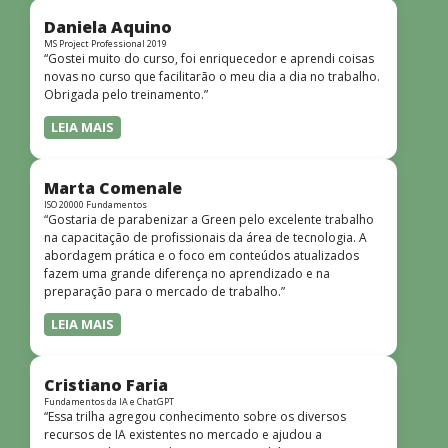
didática facilitou o aprendizado e tornou as aulas
dinâmicas e envolventes. Recomendo o curso para todos
Daniela Aquino
que desejam iniciar ou aprofundar seus conhecimentos em
MS Project Professional 2019
“Gostei muito do curso, foi enriquecedor e aprendi coisas
redes!”
novas no curso que facilitarão o meu dia a dia no trabalho.
Obrigada pelo treinamento.”
LEIA MAIS
Marta Comenale
ISO 20000 Fundamentos
“Gostaria de parabenizar a Green pelo excelente trabalho
na capacitação de profissionais da área de tecnologia. A
abordagem prática e o foco em conteúdos atualizados
fazem uma grande diferença no aprendizado e na
preparação para o mercado de trabalho.”
LEIA MAIS
Cristiano Faria
Fundamentos da IA e ChatGPT
“Essa trilha agregou conhecimento sobre os diversos
recursos de IA existentes no mercado e ajudou a