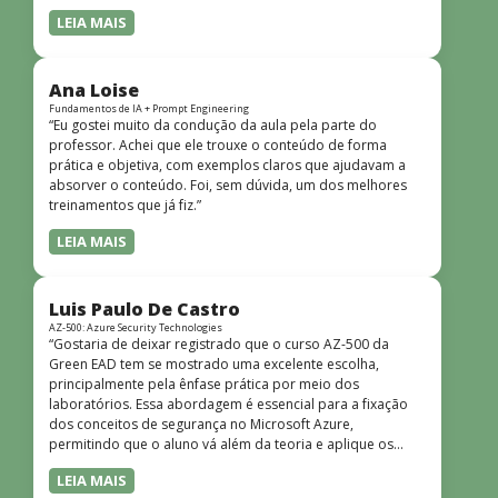
LEIA MAIS
Ana Loise
Fundamentos de IA + Prompt Engineering
“Eu gostei muito da condução da aula pela parte do
professor. Achei que ele trouxe o conteúdo de forma
prática e objetiva, com exemplos claros que ajudavam a
absorver o conteúdo. Foi, sem dúvida, um dos melhores
treinamentos que já fiz.”
LEIA MAIS
Luis Paulo De Castro
AZ-500: Azure Security Technologies
“Gostaria de deixar registrado que o curso AZ-500 da
Green EAD tem se mostrado uma excelente escolha,
principalmente pela ênfase prática por meio dos
laboratórios. Essa abordagem é essencial para a fixação
dos conceitos de segurança no Microsoft Azure,
permitindo que o aluno vá além da teoria e aplique os
conhecimentos em cenários reais e simulados. Outro
LEIA MAIS
ponto muito positivo é a didática do curso. O conteúdo é