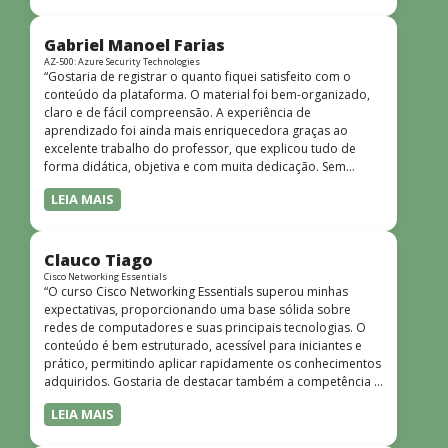
bem estruturado, claro e apresentado de forma
progressiva, o que facilita o entendimento mesmo para
quem não tem uma bagagem técnica muito avançada.”
Gabriel Manoel Farias
AZ-500: Azure Security Technologies
“Gostaria de registrar o quanto fiquei satisfeito com o
conteúdo da plataforma. O material foi bem-organizado,
claro e de fácil compreensão. A experiência de
aprendizado foi ainda mais enriquecedora graças ao
excelente trabalho do professor, que explicou tudo de
forma didática, objetiva e com muita dedicação. Sem
dúvida, foi uma jornada de muito aprendizado!”
LEIA MAIS
Clauco Tiago
Cisco Networking Essentials
“O curso Cisco Networking Essentials superou minhas
expectativas, proporcionando uma base sólida sobre
redes de computadores e suas principais tecnologias. O
conteúdo é bem estruturado, acessível para iniciantes e
prático, permitindo aplicar rapidamente os conhecimentos
adquiridos. Gostaria de destacar também a competência e
o conhecimento técnico do instrutor Peterson, que
LEIA MAIS
demonstrou total domínio do assunto e soube explicar
conceitos complexos de forma clara e objetiva. Sua