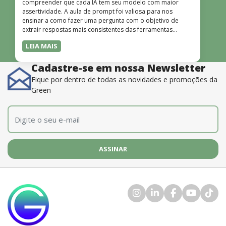
compreender que cada IA tem seu modelo com maior
assertividade. A aula de prompt foi valiosa para nos
ensinar a como fazer uma pergunta com o objetivo de
extrair respostas mais consistentes das ferramentas
disponíveis. O instrutor também é muito bom, além de
LEIA MAIS
dominar o conteúdo, possui uma didática que incentiva o
aprendizado.”
Cadastre-se em nossa Newsletter
Fique por dentro de todas as novidades e promoções da
Green
E-mail
*