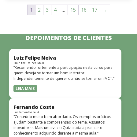
1
2
3
4
…
15
16
17
→
DEPOIMENTOS DE CLIENTES
Luiz Felipe Neiva
Train the Trainer (MCT)
“Recomendo fortemente a participação neste curso para
quem deseja se tornar um bom instrutor.
Independentemente de querer ou não se tornar um MCT.”
LEIA MAIS
Fernando Costa
Fundamentos de IA
“Conteúdo muito bem abordado. Os exemplos práticos
ajudam bastante a compreensão do tema. Assuntos
inovadores. Mais uma vez o Quiz ajuda a praticar o
conhecimento adquirido durante a mesma aula.”