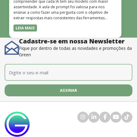
compreender que cada IA tem seu modelo com maior
assertividade. A aula de prompt foi valiosa para nos
ensinar a como fazer uma pergunta com o objetivo de
extrair respostas mais consistentes das ferramentas
disponíveis. O instrutor também é muito bom, além de
LEIA MAIS
dominar o conteúdo, possui uma didática que incentiva o
aprendizado.”
Cadastre-se em nossa Newsletter
Fique por dentro de todas as novidades e promoções da
Green
E-mail
*