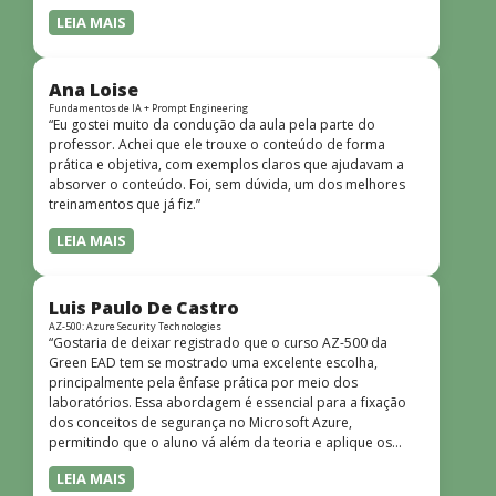
LEIA MAIS
Ana Loise
Fundamentos de IA + Prompt Engineering
“Eu gostei muito da condução da aula pela parte do
professor. Achei que ele trouxe o conteúdo de forma
prática e objetiva, com exemplos claros que ajudavam a
absorver o conteúdo. Foi, sem dúvida, um dos melhores
treinamentos que já fiz.”
LEIA MAIS
Luis Paulo De Castro
AZ-500: Azure Security Technologies
“Gostaria de deixar registrado que o curso AZ-500 da
Green EAD tem se mostrado uma excelente escolha,
principalmente pela ênfase prática por meio dos
laboratórios. Essa abordagem é essencial para a fixação
dos conceitos de segurança no Microsoft Azure,
permitindo que o aluno vá além da teoria e aplique os
conhecimentos em cenários reais e simulados. Outro
LEIA MAIS
ponto muito positivo é a didática do curso. O conteúdo é