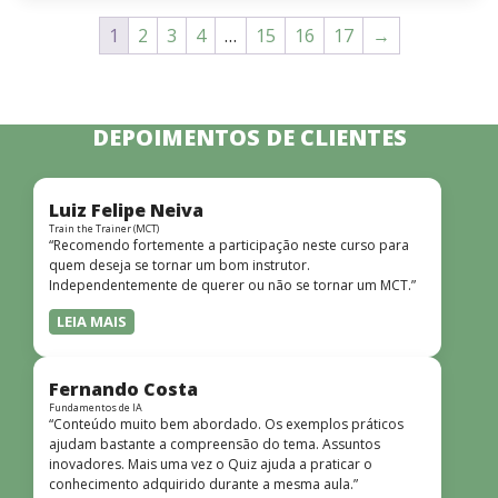
1
2
3
4
…
15
16
17
→
DEPOIMENTOS DE CLIENTES
Luiz Felipe Neiva
Train the Trainer (MCT)
“Recomendo fortemente a participação neste curso para
quem deseja se tornar um bom instrutor.
Independentemente de querer ou não se tornar um MCT.”
LEIA MAIS
Fernando Costa
Fundamentos de IA
“Conteúdo muito bem abordado. Os exemplos práticos
ajudam bastante a compreensão do tema. Assuntos
inovadores. Mais uma vez o Quiz ajuda a praticar o
conhecimento adquirido durante a mesma aula.”