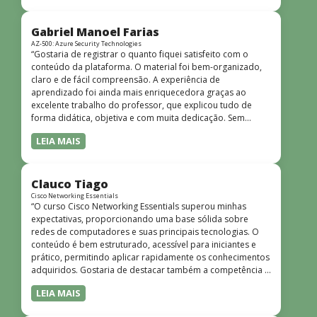
bem estruturado, claro e apresentado de forma
progressiva, o que facilita o entendimento mesmo para
quem não tem uma bagagem técnica muito avançada.”
Gabriel Manoel Farias
AZ-500: Azure Security Technologies
“Gostaria de registrar o quanto fiquei satisfeito com o
conteúdo da plataforma. O material foi bem-organizado,
claro e de fácil compreensão. A experiência de
aprendizado foi ainda mais enriquecedora graças ao
excelente trabalho do professor, que explicou tudo de
forma didática, objetiva e com muita dedicação. Sem
dúvida, foi uma jornada de muito aprendizado!”
LEIA MAIS
Clauco Tiago
Cisco Networking Essentials
“O curso Cisco Networking Essentials superou minhas
expectativas, proporcionando uma base sólida sobre
redes de computadores e suas principais tecnologias. O
conteúdo é bem estruturado, acessível para iniciantes e
prático, permitindo aplicar rapidamente os conhecimentos
adquiridos. Gostaria de destacar também a competência e
o conhecimento técnico do instrutor Peterson, que
LEIA MAIS
demonstrou total domínio do assunto e soube explicar
conceitos complexos de forma clara e objetiva. Sua