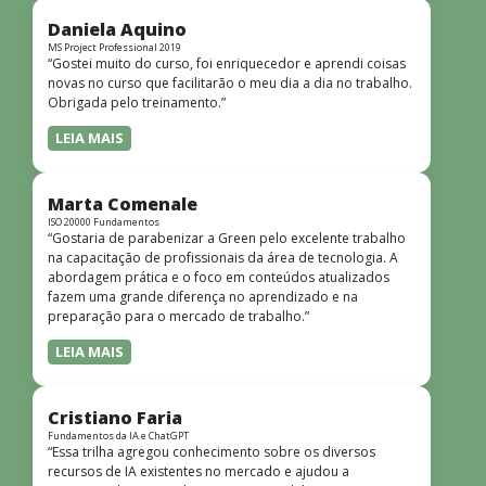
didática facilitou o aprendizado e tornou as aulas
dinâmicas e envolventes. Recomendo o curso para todos
Daniela Aquino
que desejam iniciar ou aprofundar seus conhecimentos em
MS Project Professional 2019
“Gostei muito do curso, foi enriquecedor e aprendi coisas
redes!”
novas no curso que facilitarão o meu dia a dia no trabalho.
Obrigada pelo treinamento.”
LEIA MAIS
Marta Comenale
ISO 20000 Fundamentos
“Gostaria de parabenizar a Green pelo excelente trabalho
na capacitação de profissionais da área de tecnologia. A
abordagem prática e o foco em conteúdos atualizados
fazem uma grande diferença no aprendizado e na
preparação para o mercado de trabalho.”
LEIA MAIS
Cristiano Faria
Fundamentos da IA e ChatGPT
“Essa trilha agregou conhecimento sobre os diversos
recursos de IA existentes no mercado e ajudou a