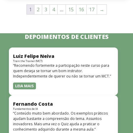
1
2
3
4
…
15
16
17
→
DEPOIMENTOS DE CLIENTES
Luiz Felipe Neiva
Train the Trainer (MCT)
“Recomendo fortemente a participação neste curso para
quem deseja se tornar um bom instrutor.
Independentemente de querer ou não se tornar um MCT.”
LEIA MAIS
Fernando Costa
Fundamentos de IA
“Conteúdo muito bem abordado. Os exemplos práticos
ajudam bastante a compreensão do tema. Assuntos
inovadores. Mais uma vez o Quiz ajuda a praticar o
conhecimento adquirido durante a mesma aula.”