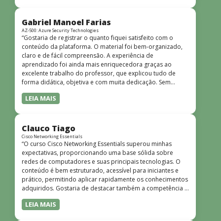
bem estruturado, claro e apresentado de forma
progressiva, o que facilita o entendimento mesmo para
quem não tem uma bagagem técnica muito avançada.”
Gabriel Manoel Farias
AZ-500: Azure Security Technologies
“Gostaria de registrar o quanto fiquei satisfeito com o
conteúdo da plataforma. O material foi bem-organizado,
claro e de fácil compreensão. A experiência de
aprendizado foi ainda mais enriquecedora graças ao
excelente trabalho do professor, que explicou tudo de
forma didática, objetiva e com muita dedicação. Sem
dúvida, foi uma jornada de muito aprendizado!”
LEIA MAIS
Clauco Tiago
Cisco Networking Essentials
“O curso Cisco Networking Essentials superou minhas
expectativas, proporcionando uma base sólida sobre
redes de computadores e suas principais tecnologias. O
conteúdo é bem estruturado, acessível para iniciantes e
prático, permitindo aplicar rapidamente os conhecimentos
adquiridos. Gostaria de destacar também a competência e
o conhecimento técnico do instrutor Peterson, que
LEIA MAIS
demonstrou total domínio do assunto e soube explicar
conceitos complexos de forma clara e objetiva. Sua