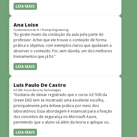
LEIA MAIS
Ana Loise
Fundamentos de IA + Prompt Engineering
“Eu gostei muito da condução da aula pela parte do
professor. Achei que ele trouxe o conteúdo de forma
prática e objetiva, com exemplos claros que ajudavam a
absorver o conteúdo. Foi, sem dúvida, um dos melhores
treinamentos que já fiz.”
LEIA MAIS
Luis Paulo De Castro
AZ-500: Azure Security Technologies
“Gostaria de deixar registrado que o curso AZ-500 da
Green EAD tem se mostrado uma excelente escolha,
principalmente pela ênfase prática por meio dos
laboratórios. Essa abordagem é essencial para a fixação
dos conceitos de segurança no Microsoft Azure,
permitindo que o aluno vá além da teoria e aplique os
conhecimentos em cenários reais e simulados. Outro
LEIA MAIS
ponto muito positivo é a didática do curso. O conteúdo é