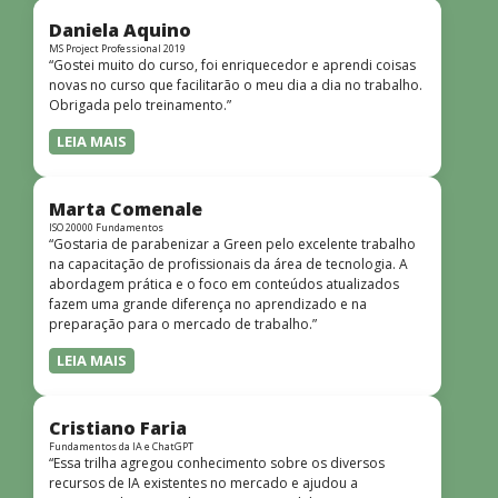
didática facilitou o aprendizado e tornou as aulas
dinâmicas e envolventes. Recomendo o curso para todos
Daniela Aquino
que desejam iniciar ou aprofundar seus conhecimentos em
MS Project Professional 2019
“Gostei muito do curso, foi enriquecedor e aprendi coisas
redes!”
novas no curso que facilitarão o meu dia a dia no trabalho.
Obrigada pelo treinamento.”
LEIA MAIS
Marta Comenale
ISO 20000 Fundamentos
“Gostaria de parabenizar a Green pelo excelente trabalho
na capacitação de profissionais da área de tecnologia. A
abordagem prática e o foco em conteúdos atualizados
fazem uma grande diferença no aprendizado e na
preparação para o mercado de trabalho.”
LEIA MAIS
Cristiano Faria
Fundamentos da IA e ChatGPT
“Essa trilha agregou conhecimento sobre os diversos
recursos de IA existentes no mercado e ajudou a