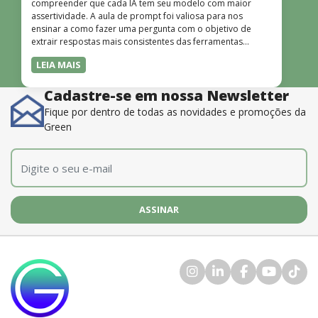
compreender que cada IA tem seu modelo com maior
assertividade. A aula de prompt foi valiosa para nos
ensinar a como fazer uma pergunta com o objetivo de
extrair respostas mais consistentes das ferramentas
disponíveis. O instrutor também é muito bom, além de
LEIA MAIS
dominar o conteúdo, possui uma didática que incentiva o
aprendizado.”
Cadastre-se em nossa Newsletter
Fique por dentro de todas as novidades e promoções da
Green
E-mail
*