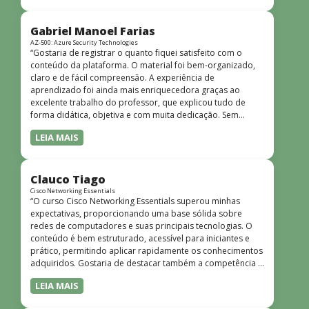
bem estruturado, claro e apresentado de forma
progressiva, o que facilita o entendimento mesmo para
quem não tem uma bagagem técnica muito avançada.”
Gabriel Manoel Farias
AZ-500: Azure Security Technologies
“Gostaria de registrar o quanto fiquei satisfeito com o
conteúdo da plataforma. O material foi bem-organizado,
claro e de fácil compreensão. A experiência de
aprendizado foi ainda mais enriquecedora graças ao
excelente trabalho do professor, que explicou tudo de
forma didática, objetiva e com muita dedicação. Sem
dúvida, foi uma jornada de muito aprendizado!”
LEIA MAIS
Clauco Tiago
Cisco Networking Essentials
“O curso Cisco Networking Essentials superou minhas
expectativas, proporcionando uma base sólida sobre
redes de computadores e suas principais tecnologias. O
conteúdo é bem estruturado, acessível para iniciantes e
prático, permitindo aplicar rapidamente os conhecimentos
adquiridos. Gostaria de destacar também a competência e
o conhecimento técnico do instrutor Peterson, que
LEIA MAIS
demonstrou total domínio do assunto e soube explicar
conceitos complexos de forma clara e objetiva. Sua