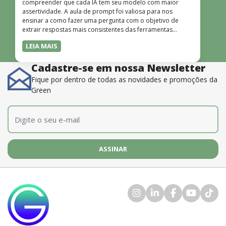
compreender que cada IA tem seu modelo com maior
assertividade. A aula de prompt foi valiosa para nos
ensinar a como fazer uma pergunta com o objetivo de
extrair respostas mais consistentes das ferramentas
disponíveis. O instrutor também é muito bom, além de
LEIA MAIS
dominar o conteúdo, possui uma didática que incentiva o
aprendizado.”
Cadastre-se em nossa Newsletter
Fique por dentro de todas as novidades e promoções da
Green
E-mail
*