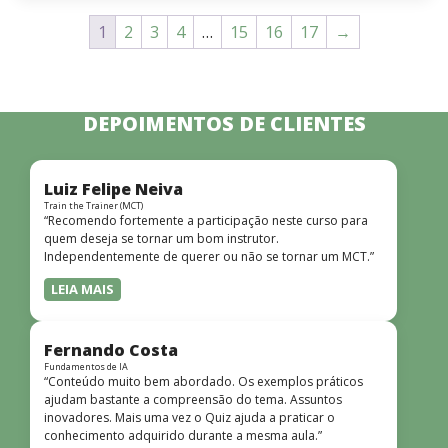
1
2
3
4
…
15
16
17
→
DEPOIMENTOS DE CLIENTES
Luiz Felipe Neiva
Train the Trainer (MCT)
“Recomendo fortemente a participação neste curso para
quem deseja se tornar um bom instrutor.
Independentemente de querer ou não se tornar um MCT.”
LEIA MAIS
Fernando Costa
Fundamentos de IA
“Conteúdo muito bem abordado. Os exemplos práticos
ajudam bastante a compreensão do tema. Assuntos
inovadores. Mais uma vez o Quiz ajuda a praticar o
conhecimento adquirido durante a mesma aula.”