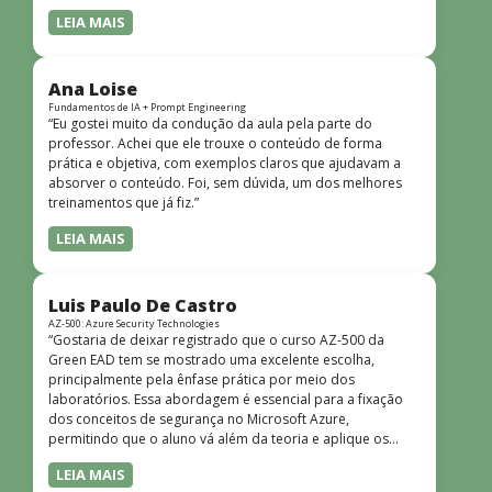
LEIA MAIS
Ana Loise
Fundamentos de IA + Prompt Engineering
“Eu gostei muito da condução da aula pela parte do
professor. Achei que ele trouxe o conteúdo de forma
prática e objetiva, com exemplos claros que ajudavam a
absorver o conteúdo. Foi, sem dúvida, um dos melhores
treinamentos que já fiz.”
LEIA MAIS
Luis Paulo De Castro
AZ-500: Azure Security Technologies
“Gostaria de deixar registrado que o curso AZ-500 da
Green EAD tem se mostrado uma excelente escolha,
principalmente pela ênfase prática por meio dos
laboratórios. Essa abordagem é essencial para a fixação
dos conceitos de segurança no Microsoft Azure,
permitindo que o aluno vá além da teoria e aplique os
conhecimentos em cenários reais e simulados. Outro
LEIA MAIS
ponto muito positivo é a didática do curso. O conteúdo é