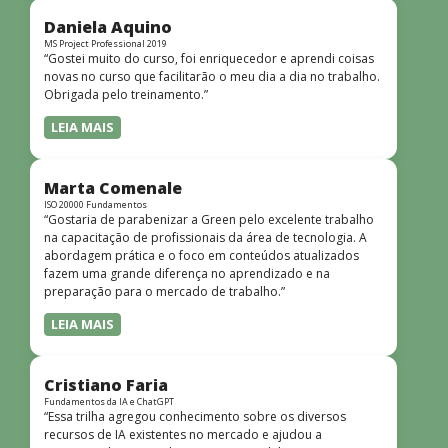
didática facilitou o aprendizado e tornou as aulas
dinâmicas e envolventes. Recomendo o curso para todos
Daniela Aquino
que desejam iniciar ou aprofundar seus conhecimentos em
MS Project Professional 2019
“Gostei muito do curso, foi enriquecedor e aprendi coisas
redes!”
novas no curso que facilitarão o meu dia a dia no trabalho.
Obrigada pelo treinamento.”
LEIA MAIS
Marta Comenale
ISO 20000 Fundamentos
“Gostaria de parabenizar a Green pelo excelente trabalho
na capacitação de profissionais da área de tecnologia. A
abordagem prática e o foco em conteúdos atualizados
fazem uma grande diferença no aprendizado e na
preparação para o mercado de trabalho.”
LEIA MAIS
Cristiano Faria
Fundamentos da IA e ChatGPT
“Essa trilha agregou conhecimento sobre os diversos
recursos de IA existentes no mercado e ajudou a