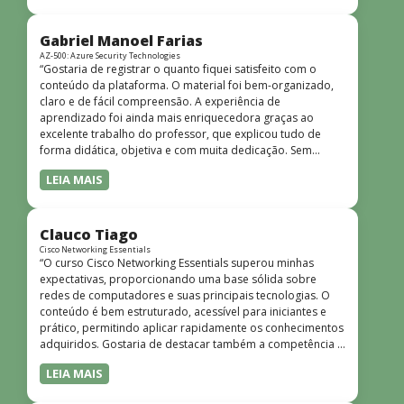
bem estruturado, claro e apresentado de forma
progressiva, o que facilita o entendimento mesmo para
quem não tem uma bagagem técnica muito avançada.”
Gabriel Manoel Farias
AZ-500: Azure Security Technologies
“Gostaria de registrar o quanto fiquei satisfeito com o
conteúdo da plataforma. O material foi bem-organizado,
claro e de fácil compreensão. A experiência de
aprendizado foi ainda mais enriquecedora graças ao
excelente trabalho do professor, que explicou tudo de
forma didática, objetiva e com muita dedicação. Sem
dúvida, foi uma jornada de muito aprendizado!”
LEIA MAIS
Clauco Tiago
Cisco Networking Essentials
“O curso Cisco Networking Essentials superou minhas
expectativas, proporcionando uma base sólida sobre
redes de computadores e suas principais tecnologias. O
conteúdo é bem estruturado, acessível para iniciantes e
prático, permitindo aplicar rapidamente os conhecimentos
adquiridos. Gostaria de destacar também a competência e
o conhecimento técnico do instrutor Peterson, que
LEIA MAIS
demonstrou total domínio do assunto e soube explicar
conceitos complexos de forma clara e objetiva. Sua