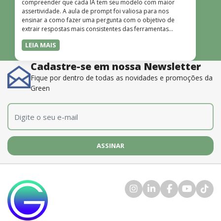
compreender que cada IA tem seu modelo com maior
assertividade. A aula de prompt foi valiosa para nos
ensinar a como fazer uma pergunta com o objetivo de
extrair respostas mais consistentes das ferramentas
disponíveis. O instrutor também é muito bom, além de
LEIA MAIS
dominar o conteúdo, possui uma didática que incentiva o
aprendizado.”
Cadastre-se em nossa Newsletter
Fique por dentro de todas as novidades e promoções da
Green
E-mail
*