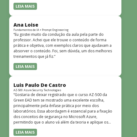
LEIA MAIS
Ana Loise
Fundamentos de IA + Prompt Engineering
“Eu gostei muito da condução da aula pela parte do
professor. Achei que ele trouxe o conteúdo de forma
prática e objetiva, com exemplos claros que ajudavam a
absorver o conteúdo. Foi, sem dúvida, um dos melhores
treinamentos que já fiz.”
LEIA MAIS
Luis Paulo De Castro
AZ-500: Azure Security Technologies
“Gostaria de deixar registrado que o curso AZ-500 da
Green EAD tem se mostrado uma excelente escolha,
principalmente pela ênfase prática por meio dos
laboratórios. Essa abordagem é essencial para a fixação
dos conceitos de segurança no Microsoft Azure,
permitindo que o aluno vá além da teoria e aplique os
conhecimentos em cenários reais e simulados. Outro
LEIA MAIS
ponto muito positivo é a didática do curso. O conteúdo é