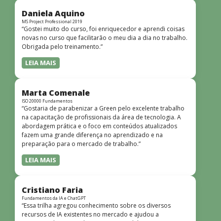
didática facilitou o aprendizado e tornou as aulas
dinâmicas e envolventes. Recomendo o curso para todos
Daniela Aquino
que desejam iniciar ou aprofundar seus conhecimentos em
MS Project Professional 2019
“Gostei muito do curso, foi enriquecedor e aprendi coisas
redes!”
novas no curso que facilitarão o meu dia a dia no trabalho.
Obrigada pelo treinamento.”
LEIA MAIS
Marta Comenale
ISO 20000 Fundamentos
“Gostaria de parabenizar a Green pelo excelente trabalho
na capacitação de profissionais da área de tecnologia. A
abordagem prática e o foco em conteúdos atualizados
fazem uma grande diferença no aprendizado e na
preparação para o mercado de trabalho.”
LEIA MAIS
Cristiano Faria
Fundamentos da IA e ChatGPT
“Essa trilha agregou conhecimento sobre os diversos
recursos de IA existentes no mercado e ajudou a