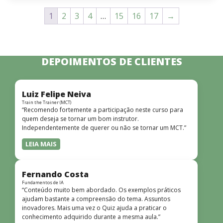
1
2
3
4
…
15
16
17
→
DEPOIMENTOS DE CLIENTES
Luiz Felipe Neiva
Train the Trainer (MCT)
“Recomendo fortemente a participação neste curso para
quem deseja se tornar um bom instrutor.
Independentemente de querer ou não se tornar um MCT.”
LEIA MAIS
Fernando Costa
Fundamentos de IA
“Conteúdo muito bem abordado. Os exemplos práticos
ajudam bastante a compreensão do tema. Assuntos
inovadores. Mais uma vez o Quiz ajuda a praticar o
conhecimento adquirido durante a mesma aula.”