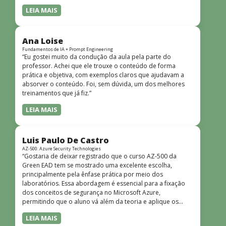
LEIA MAIS
Ana Loise
Fundamentos de IA + Prompt Engineering
“Eu gostei muito da condução da aula pela parte do
professor. Achei que ele trouxe o conteúdo de forma
prática e objetiva, com exemplos claros que ajudavam a
absorver o conteúdo. Foi, sem dúvida, um dos melhores
treinamentos que já fiz.”
LEIA MAIS
Luis Paulo De Castro
AZ-500: Azure Security Technologies
“Gostaria de deixar registrado que o curso AZ-500 da
Green EAD tem se mostrado uma excelente escolha,
principalmente pela ênfase prática por meio dos
laboratórios. Essa abordagem é essencial para a fixação
dos conceitos de segurança no Microsoft Azure,
permitindo que o aluno vá além da teoria e aplique os
conhecimentos em cenários reais e simulados. Outro
LEIA MAIS
ponto muito positivo é a didática do curso. O conteúdo é