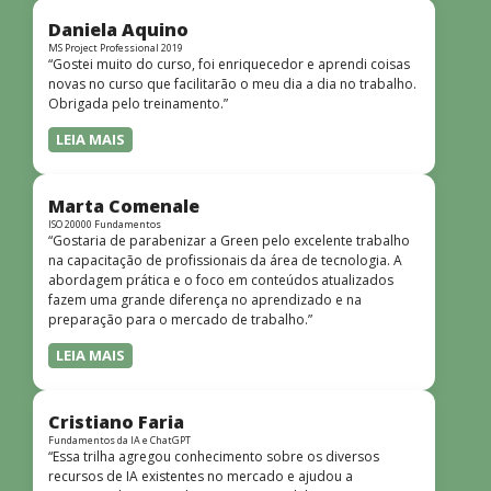
didática facilitou o aprendizado e tornou as aulas
dinâmicas e envolventes. Recomendo o curso para todos
Daniela Aquino
que desejam iniciar ou aprofundar seus conhecimentos em
MS Project Professional 2019
“Gostei muito do curso, foi enriquecedor e aprendi coisas
redes!”
novas no curso que facilitarão o meu dia a dia no trabalho.
Obrigada pelo treinamento.”
LEIA MAIS
Marta Comenale
ISO 20000 Fundamentos
“Gostaria de parabenizar a Green pelo excelente trabalho
na capacitação de profissionais da área de tecnologia. A
abordagem prática e o foco em conteúdos atualizados
fazem uma grande diferença no aprendizado e na
preparação para o mercado de trabalho.”
LEIA MAIS
Cristiano Faria
Fundamentos da IA e ChatGPT
“Essa trilha agregou conhecimento sobre os diversos
recursos de IA existentes no mercado e ajudou a