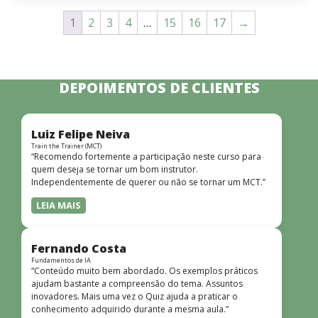
1
2
3
4
…
15
16
17
→
DEPOIMENTOS DE CLIENTES
Luiz Felipe Neiva
Train the Trainer (MCT)
“Recomendo fortemente a participação neste curso para
quem deseja se tornar um bom instrutor.
Independentemente de querer ou não se tornar um MCT.”
LEIA MAIS
Fernando Costa
Fundamentos de IA
“Conteúdo muito bem abordado. Os exemplos práticos
ajudam bastante a compreensão do tema. Assuntos
inovadores. Mais uma vez o Quiz ajuda a praticar o
conhecimento adquirido durante a mesma aula.”