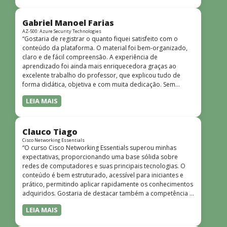
bem estruturado, claro e apresentado de forma
progressiva, o que facilita o entendimento mesmo para
quem não tem uma bagagem técnica muito avançada.”
Gabriel Manoel Farias
AZ-500: Azure Security Technologies
“Gostaria de registrar o quanto fiquei satisfeito com o
conteúdo da plataforma. O material foi bem-organizado,
claro e de fácil compreensão. A experiência de
aprendizado foi ainda mais enriquecedora graças ao
excelente trabalho do professor, que explicou tudo de
forma didática, objetiva e com muita dedicação. Sem
dúvida, foi uma jornada de muito aprendizado!”
LEIA MAIS
Clauco Tiago
Cisco Networking Essentials
“O curso Cisco Networking Essentials superou minhas
expectativas, proporcionando uma base sólida sobre
redes de computadores e suas principais tecnologias. O
conteúdo é bem estruturado, acessível para iniciantes e
prático, permitindo aplicar rapidamente os conhecimentos
adquiridos. Gostaria de destacar também a competência e
o conhecimento técnico do instrutor Peterson, que
LEIA MAIS
demonstrou total domínio do assunto e soube explicar
conceitos complexos de forma clara e objetiva. Sua