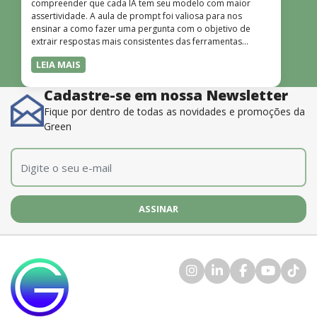
compreender que cada IA tem seu modelo com maior
assertividade. A aula de prompt foi valiosa para nos
ensinar a como fazer uma pergunta com o objetivo de
extrair respostas mais consistentes das ferramentas
disponíveis. O instrutor também é muito bom, além de
LEIA MAIS
dominar o conteúdo, possui uma didática que incentiva o
aprendizado.”
Cadastre-se em nossa Newsletter
Fique por dentro de todas as novidades e promoções da
Green
E-mail
*