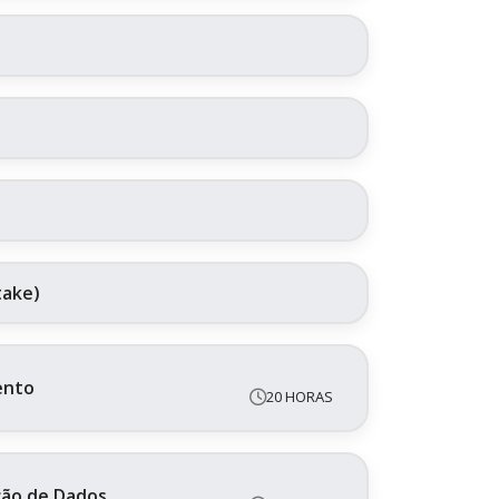
take)
ento
20 HORAS
ação de Dados