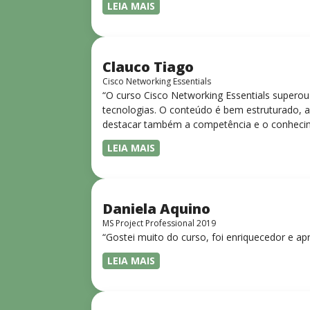
LEIA MAIS
Clauco Tiago
Cisco Networking Essentials
“O curso Cisco Networking Essentials superou
tecnologias. O conteúdo é bem estruturado, ac
destacar também a competência e o conhecime
complexos de forma clara e objetiva. Sua did
LEIA MAIS
desejam iniciar ou aprofundar seus conhecim
Daniela Aquino
MS Project Professional 2019
“Gostei muito do curso, foi enriquecedor e ap
LEIA MAIS