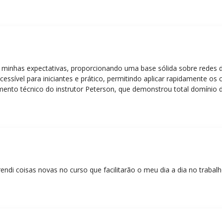
 minhas expectativas, proporcionando uma base sólida sobre redes 
essível para iniciantes e prático, permitindo aplicar rapidamente os
nto técnico do instrutor Peterson, que demonstrou total domínio d
ática facilitou o aprendizado e tornou as aulas dinâmicas e envolve
entos em redes!”
rendi coisas novas no curso que facilitarão o meu dia a dia no trabal