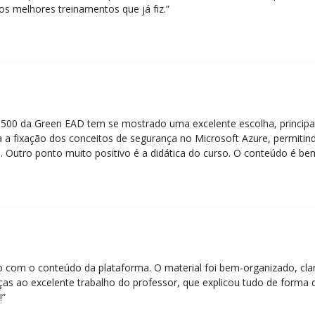
os melhores treinamentos que já fiz.”
Z-500 da Green EAD tem se mostrado uma excelente escolha, principa
 a fixação dos conceitos de segurança no Microsoft Azure, permitind
 Outro ponto muito positivo é a didática do curso. O conteúdo é be
 mesmo para quem não tem uma bagagem técnica muito avançada.”
eito com o conteúdo da plataforma. O material foi bem-organizado, cla
ças ao excelente trabalho do professor, que explicou tudo de forma 
!”