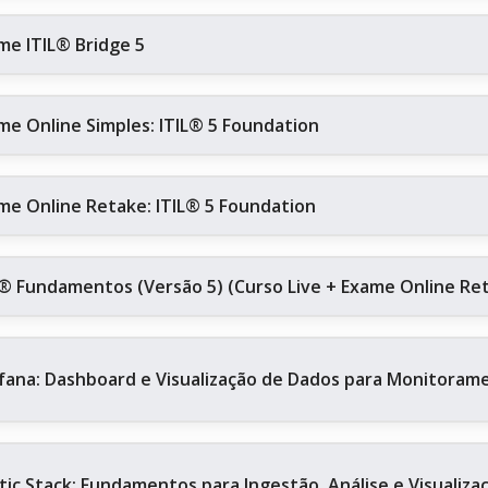
me ITIL® Bridge 5
me Online Simples: ITIL® 5 Foundation
me Online Retake: ITIL® 5 Foundation
L® Fundamentos (Versão 5) (Curso Live + Exame Online Re
fana: Dashboard e Visualização de Dados para Monitoram
stic Stack: Fundamentos para Ingestão, Análise e Visualiz