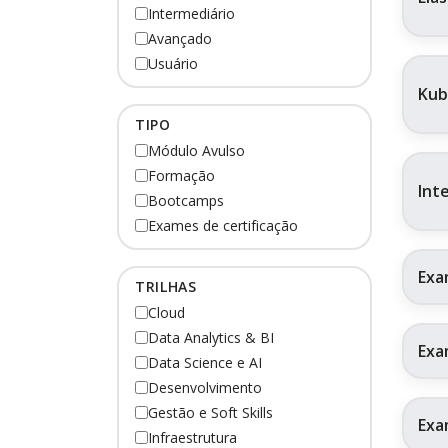
Intermediário
Avançado
Usuário
Kub
TIPO
Módulo Avulso
Formação
Int
Bootcamps
Exames de certificação
Exa
TRILHAS
Cloud
Data Analytics & BI
Exa
Data Science e AI
Desenvolvimento
Gestão e Soft Skills
Exa
Infraestrutura