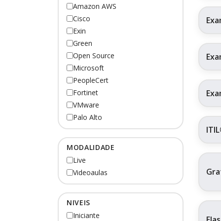
Amazon AWS
Cisco
Exa
Exin
Green
Open Source
Exa
Microsoft
PeopleCert
Exa
Fortinet
VMware
Palo Alto
ITI
MODALIDADE
Live
Gra
Videoaulas
NIVEIS
Iniciante
Ela