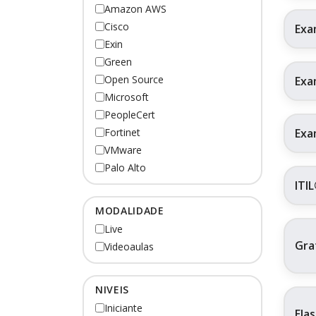
Amazon AWS
Cisco
Exa
Exin
Green
Open Source
Exa
Microsoft
PeopleCert
Exa
Fortinet
VMware
Palo Alto
ITI
MODALIDADE
Live
Gra
Videoaulas
NIVEIS
Iniciante
Ela