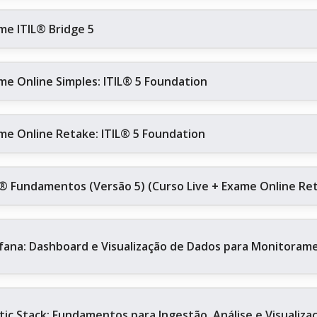
me ITIL® Bridge 5
me Online Simples: ITIL® 5 Foundation
me Online Retake: ITIL® 5 Foundation
L® Fundamentos (Versão 5) (Curso Live + Exame Online Re
fana: Dashboard e Visualização de Dados para Monitoram
stic Stack: Fundamentos para Ingestão, Análise e Visualiz