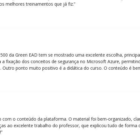
os melhores treinamentos que já fiz.”
Z-500 da Green EAD tem se mostrado uma excelente escolha, principa
 a fixação dos conceitos de segurança no Microsoft Azure, permitind
 Outro ponto muito positivo é a didática do curso. O conteúdo é be
 mesmo para quem não tem uma bagagem técnica muito avançada.”
eito com o conteúdo da plataforma. O material foi bem-organizado, cla
ças ao excelente trabalho do professor, que explicou tudo de forma 
!”