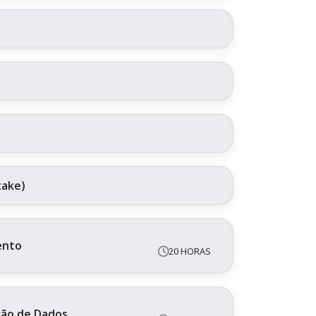
take)
ento
20 HORAS
ação de Dados