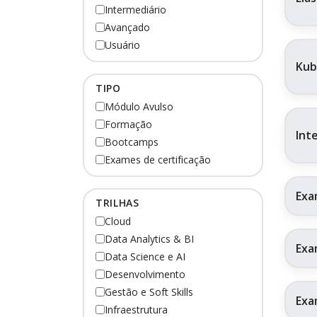
Intermediário
Avançado
Usuário
Kub
TIPO
Módulo Avulso
Formação
Int
Bootcamps
Exames de certificação
Exa
TRILHAS
Cloud
Data Analytics & BI
Exa
Data Science e AI
Desenvolvimento
Gestão e Soft Skills
Exa
Infraestrutura