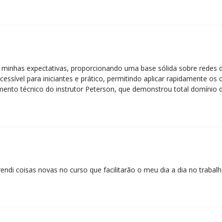
 minhas expectativas, proporcionando uma base sólida sobre redes 
essível para iniciantes e prático, permitindo aplicar rapidamente os
nto técnico do instrutor Peterson, que demonstrou total domínio d
ática facilitou o aprendizado e tornou as aulas dinâmicas e envolve
entos em redes!”
rendi coisas novas no curso que facilitarão o meu dia a dia no trabal