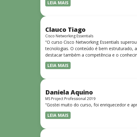
LEIA MAIS
Clauco Tiago
Cisco Networking Essentials
“O curso Cisco Networking Essentials superou
tecnologias. O conteúdo é bem estruturado, ac
destacar também a competência e o conhecime
complexos de forma clara e objetiva. Sua did
LEIA MAIS
desejam iniciar ou aprofundar seus conhecim
Daniela Aquino
MS Project Professional 2019
“Gostei muito do curso, foi enriquecedor e ap
LEIA MAIS